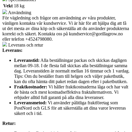
Vekt
18 kg
Användning
För vägledning och frågor om användning av våra produkter,
vänligen kontakta vår kundservice. Vi är här för att hjälpa dig att få
ut det mesta av dina köp och säkerställa att du använder produkterna
korrekt och säkert. Kontakta oss på
kundservice@gorillagrow.no
eller telefon +4524798080.
Leverans och retur
Leverans:
Leveranstid:
Alla beställningar packas och skickas dagligen
mellan 09-18. I de flesta fall skickas alla beställningar samma
dag. Leveranstiden är normalt mellan 16 timmar och 1 vardag.
Tips: Om du beställer fram till helgen och väljer paketbutik,
kan du ofta hämta ditt paket redan dagen efter i paketbutiken.
Fraktkostnader:
Vi håller fraktkostnaderna låga och har valt
de bästa och mest kostnadseffektiva fraktalternativen. Vi
erbjuder alltid full garanti på alla dina leveranser.
Leveransmetod:
Vi använder pålitliga fraktföretag som
PostNord och GLS för att säkerställa att dina varor levereras
säkert och i tid.
Retur: