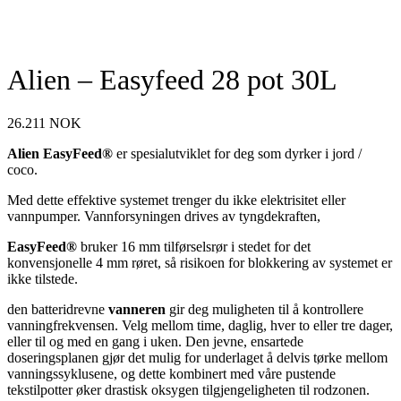
Alien – Easyfeed 28 pot 30L
26.211
NOK
Alien EasyFeed®
er spesialutviklet for deg som dyrker i jord /
coco.
Med dette effektive systemet trenger du ikke elektrisitet eller
vannpumper. Vannforsyningen drives av tyngdekraften,
EasyFeed®
bruker 16 mm tilførselsrør i stedet for det
konvensjonelle 4 mm røret, så risikoen for blokkering av systemet er
ikke tilstede.
den batteridrevne
vanneren
gir deg muligheten til å kontrollere
vanningfrekvensen. Velg mellom time, daglig, hver to eller tre dager,
eller til og med en gang i uken. Den jevne, ensartede
doseringsplanen gjør det mulig for underlaget å delvis tørke mellom
vanningssyklusene, og dette kombinert med våre pustende
tekstilpotter øker drastisk oksygen tilgjengeligheten til rodzonen.