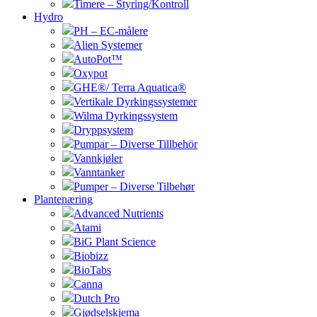
Timere – Styring/Kontroll
Hydro
PH – EC-målere
Alien Systemer
AutoPot™
Oxypot
GHE®/ Terra Aquatica®
Vertikale Dyrkingssystemer
Wilma Dyrkingssystem
Dryppsystem
Pumpar – Diverse Tillbehör
Vannkjøler
Vanntanker
Pumper – Diverse Tilbehør
Plantenæring
Advanced Nutrients
Atami
BiG Plant Science
Biobizz
BioTabs
Canna
Dutch Pro
Gjødselskjema