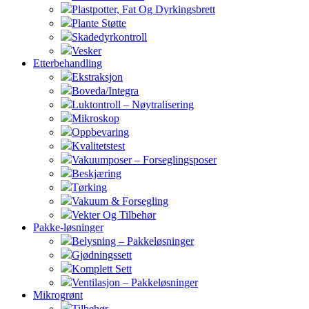
Plastpotter, Fat Og Dyrkingsbrett
Plante Støtte
Skadedyrkontroll
Vesker
Etterbehandling
Ekstraksjon
Boveda/Integra
Luktontroll – Nøytralisering
Mikroskop
Oppbevaring
Kvalitetstest
Vakuumposer – Forseglingsposer
Beskjæring
Tørking
Vakuum & Forsegling
Vekter Og Tilbehør
Pakke-løsninger
Belysning – Pakkeløsninger
Gjødningssett
Komplett Sett
Ventilasjon – Pakkeløsninger
Mikrogrønt
Tilbehør