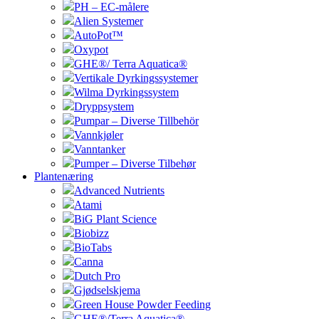
PH – EC-målere
Alien Systemer
AutoPot™
Oxypot
GHE®/ Terra Aquatica®
Vertikale Dyrkingssystemer
Wilma Dyrkingssystem
Dryppsystem
Pumpar – Diverse Tillbehör
Vannkjøler
Vanntanker
Pumper – Diverse Tilbehør
Plantenæring
Advanced Nutrients
Atami
BiG Plant Science
Biobizz
BioTabs
Canna
Dutch Pro
Gjødselskjema
Green House Powder Feeding
GHE®/Terra Aquatica®