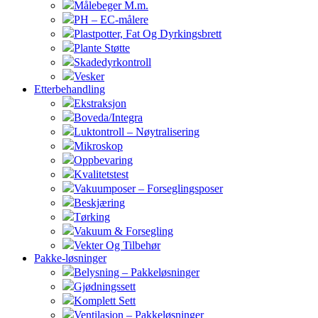
Målebeger M.m.
PH – EC-målere
Plastpotter, Fat Og Dyrkingsbrett
Plante Støtte
Skadedyrkontroll
Vesker
Etterbehandling
Ekstraksjon
Boveda/Integra
Luktontroll – Nøytralisering
Mikroskop
Oppbevaring
Kvalitetstest
Vakuumposer – Forseglingsposer
Beskjæring
Tørking
Vakuum & Forsegling
Vekter Og Tilbehør
Pakke-løsninger
Belysning – Pakkeløsninger
Gjødningssett
Komplett Sett
Ventilasjon – Pakkeløsninger