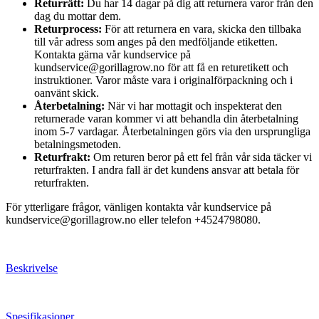
Returrätt:
Du har 14 dagar på dig att returnera varor från den
dag du mottar dem.
Returprocess:
För att returnera en vara, skicka den tillbaka
till vår adress som anges på den medföljande etiketten.
Kontakta gärna vår kundservice på
kundservice@gorillagrow.no för att få en returetikett och
instruktioner. Varor måste vara i originalförpackning och i
oanvänt skick.
Återbetalning:
När vi har mottagit och inspekterat den
returnerade varan kommer vi att behandla din återbetalning
inom 5-7 vardagar. Återbetalningen görs via den ursprungliga
betalningsmetoden.
Returfrakt:
Om returen beror på ett fel från vår sida täcker vi
returfrakten. I andra fall är det kundens ansvar att betala för
returfrakten.
För ytterligare frågor, vänligen kontakta vår kundservice på
kundservice@gorillagrow.no eller telefon +4524798080.
Beskrivelse
Spesifikasjoner