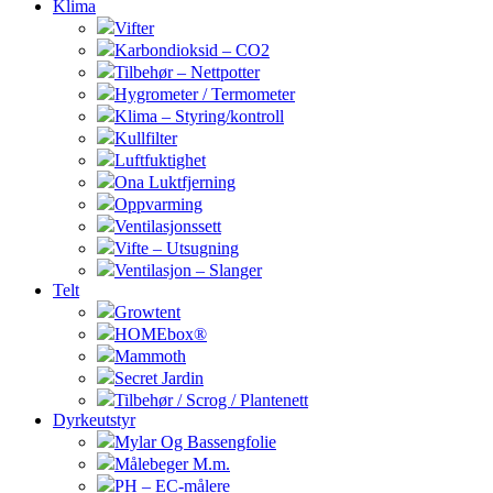
Klima
Vifter
Karbondioksid – CO2
Tilbehør – Nettpotter
Hygrometer / Termometer
Klima – Styring/kontroll
Kullfilter
Luftfuktighet
Ona Luktfjerning
Oppvarming
Ventilasjonssett
Vifte – Utsugning
Ventilasjon – Slanger
Telt
Growtent
HOMEbox®
Mammoth
Secret Jardin
Tilbehør / Scrog / Plantenett
Dyrkeutstyr
Mylar Og Bassengfolie
Målebeger M.m.
PH – EC-målere