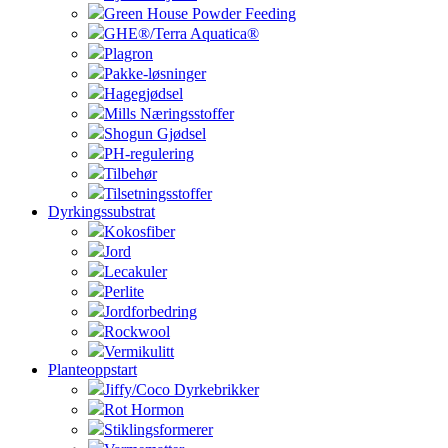
Green House Powder Feeding
GHE®/Terra Aquatica®
Plagron
Pakke-løsninger
Hagegjødsel
Mills Næringsstoffer
Shogun Gjødsel
PH-regulering
Tilbehør
Tilsetningsstoffer
Dyrkingssubstrat
Kokosfiber
Jord
Lecakuler
Perlite
Jordforbedring
Rockwool
Vermikulitt
Planteoppstart
Jiffy/Coco Dyrkebrikker
Rot Hormon
Stiklingsformerer