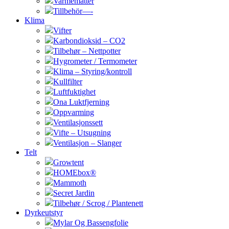
Varmematter
Tillbehör—-
Klima
Vifter
Karbondioksid – CO2
Tilbehør – Nettpotter
Hygrometer / Termometer
Klima – Styring/kontroll
Kullfilter
Luftfuktighet
Ona Luktfjerning
Oppvarming
Ventilasjonssett
Vifte – Utsugning
Ventilasjon – Slanger
Telt
Growtent
HOMEbox®
Mammoth
Secret Jardin
Tilbehør / Scrog / Plantenett
Dyrkeutstyr
Mylar Og Bassengfolie