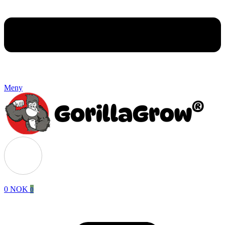
Meny
0
NOK
0