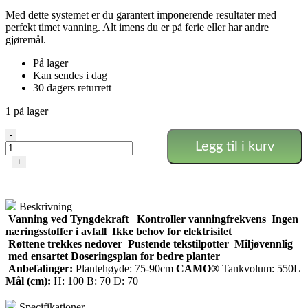
Med dette systemet er du garantert imponerende resultater med
perfekt timet vanning. Alt imens du er på ferie eller har andre
gjøremål.
På lager
Kan sendes i dag
30 dagers returrett
1 på lager
Alien
-
Legg til i kurv
-
Easyfeed
+
28
pot
30L
Beskrivning
antall
Vanning ved Tyngdekraft
Kontroller vanningfrekvens
Ingen
næringsstoffer i avfall
Ikke behov for elektrisitet
Røttene trekkes nedover
Pustende tekstilpotter
Miljøvennlig
med ensartet Doseringsplan for bedre planter
Anbefalinger:
Plantehøyde: 75-90cm
CAMO®
Tankvolum: 550L
Mål (cm):
H: 100 B: 70 D: 70
Specifikationer