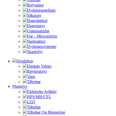
Belysning
Dyrkingsmedium
Såkasser
Hagegjødsel
Hageutstyr
Grønnsaksfrø
Frø – Microgreens
Startpakker
Dyrkingssystemer
Skadedyr
Headshop
Digitale Vekter
Røykeutstyr
Vape
Tilbehør
Plantelys
Elektriske Artikler
HPS/MH/CFL
LED
Tilbehør
Tilbehør Og Montering