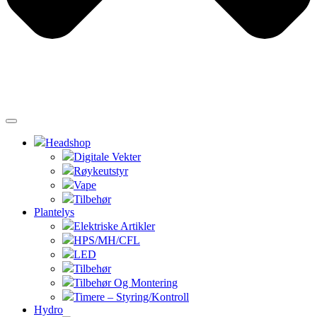
Headshop
Digitale Vekter
Røykeutstyr
Vape
Tilbehør
Plantelys
Elektriske Artikler
HPS/MH/CFL
LED
Tilbehør
Tilbehør Og Montering
Timere – Styring/Kontroll
Hydro