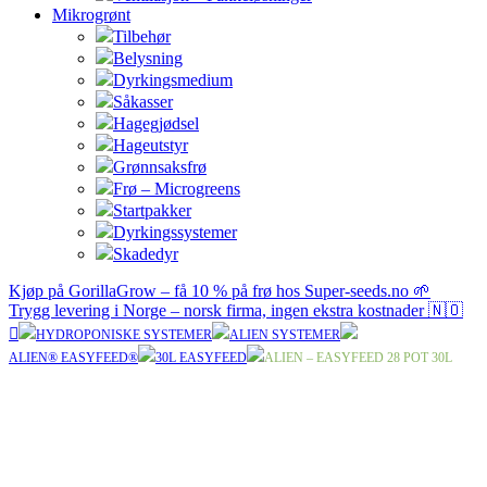
Mikrogrønt
Tilbehør
Belysning
Dyrkingsmedium
Såkasser
Hagegjødsel
Hageutstyr
Grønnsaksfrø
Frø – Microgreens
Startpakker
Dyrkingssystemer
Skadedyr
Kjøp på GorillaGrow – få 10 % på frø hos Super-seeds.no 🌱
Trygg levering i Norge – norsk firma, ingen ekstra kostnader 🇳🇴
HYDROPONISKE SYSTEMER
ALIEN SYSTEMER
ALIEN® EASYFEED®
30L EASYFEED
ALIEN – EASYFEED 28 POT 30L