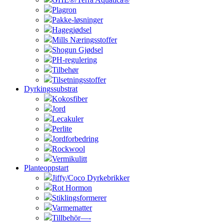
Plagron
Pakke-løsninger
Hagegjødsel
Mills Næringsstoffer
Shogun Gjødsel
PH-regulering
Tilbehør
Tilsetningsstoffer
Dyrkingssubstrat
Kokosfiber
Jord
Lecakuler
Perlite
Jordforbedring
Rockwool
Vermikulitt
Planteoppstart
Jiffy/Coco Dyrkebrikker
Rot Hormon
Stiklingsformerer
Varmematter
Tillbehör—-