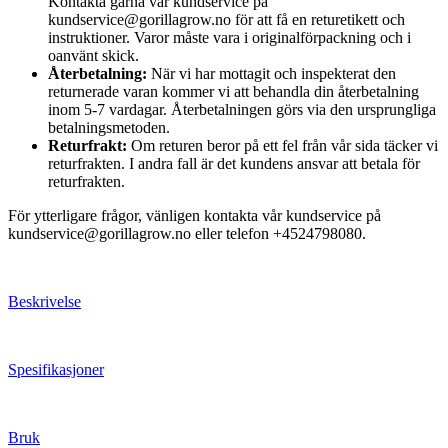
Kontakta gärna vår kundservice på
kundservice@gorillagrow.no för att få en returetikett och
instruktioner. Varor måste vara i originalförpackning och i
oanvänt skick.
Återbetalning:
När vi har mottagit och inspekterat den
returnerade varan kommer vi att behandla din återbetalning
inom 5-7 vardagar. Återbetalningen görs via den ursprungliga
betalningsmetoden.
Returfrakt:
Om returen beror på ett fel från vår sida täcker vi
returfrakten. I andra fall är det kundens ansvar att betala för
returfrakten.
För ytterligare frågor, vänligen kontakta vår kundservice på
kundservice@gorillagrow.no eller telefon +4524798080.
Beskrivelse
Spesifikasjoner
Bruk