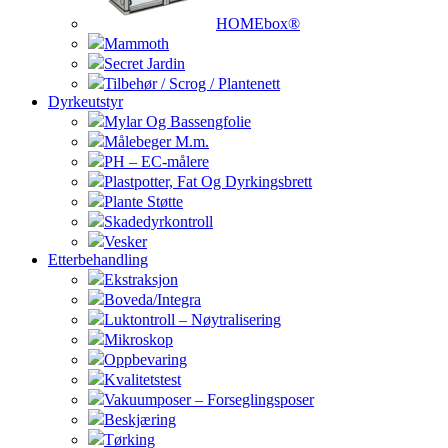
HOMEbox®
Mammoth
Secret Jardin
Tilbehør / Scrog / Plantenett
Dyrkeutstyr
Mylar Og Bassengfolie
Målebeger M.m.
PH – EC-målere
Plastpotter, Fat Og Dyrkingsbrett
Plante Støtte
Skadedyrkontroll
Vesker
Etterbehandling
Ekstraksjon
Boveda/Integra
Luktontroll – Nøytralisering
Mikroskop
Oppbevaring
Kvalitetstest
Vakuumposer – Forseglingsposer
Beskjæring
Tørking