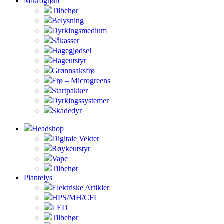
Mikrogrønt
Tilbehør
Belysning
Dyrkingsmedium
Såkasser
Hagegjødsel
Hageutstyr
Grønnsaksfrø
Frø – Microgreens
Startpakker
Dyrkingssystemer
Skadedyr
Headshop
Digitale Vekter
Røykeutstyr
Vape
Tilbehør
Plantelys
Elektriske Artikler
HPS/MH/CFL
LED
Tilbehør