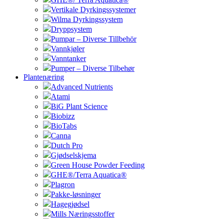
Vertikale Dyrkingssystemer
Wilma Dyrkingssystem
Dryppsystem
Pumpar – Diverse Tillbehör
Vannkjøler
Vanntanker
Pumper – Diverse Tilbehør
Plantenæring
Advanced Nutrients
Atami
BiG Plant Science
Biobizz
BioTabs
Canna
Dutch Pro
Gjødselskjema
Green House Powder Feeding
GHE®/Terra Aquatica®
Plagron
Pakke-løsninger
Hagegjødsel
Mills Næringsstoffer