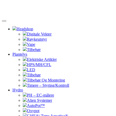
Headshop
Digitale Vekter
Røykeutstyr
Vape
Tilbehør
Plantelys
Elektriske Artikler
HPS/MH/CFL
LED
Tilbehør
Tilbehør Og Montering
Timere – Styring/Kontroll
Hydro
PH – EC-målere
Alien Systemer
AutoPot™
Oxypot
GHE®/ Terra Aquatica®