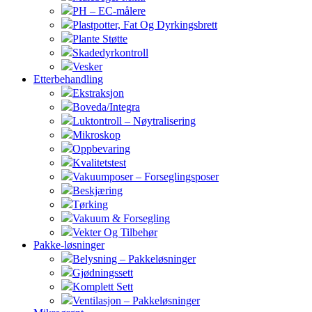
PH – EC-målere
Plastpotter, Fat Og Dyrkingsbrett
Plante Støtte
Skadedyrkontroll
Vesker
Etterbehandling
Ekstraksjon
Boveda/Integra
Luktontroll – Nøytralisering
Mikroskop
Oppbevaring
Kvalitetstest
Vakuumposer – Forseglingsposer
Beskjæring
Tørking
Vakuum & Forsegling
Vekter Og Tilbehør
Pakke-løsninger
Belysning – Pakkeløsninger
Gjødningssett
Komplett Sett
Ventilasjon – Pakkeløsninger