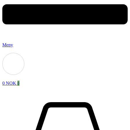
Meny
0
NOK
0