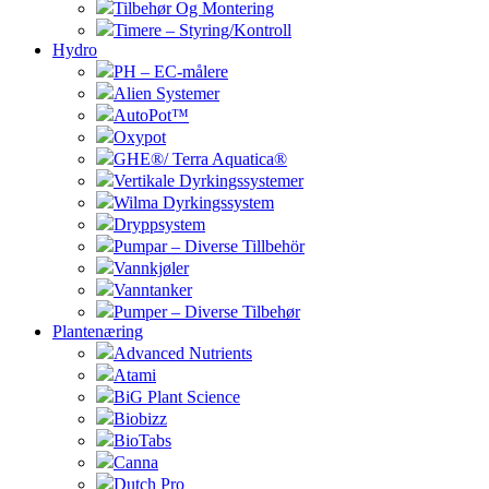
Tilbehør Og Montering
Timere – Styring/Kontroll
Hydro
PH – EC-målere
Alien Systemer
AutoPot™
Oxypot
GHE®/ Terra Aquatica®
Vertikale Dyrkingssystemer
Wilma Dyrkingssystem
Dryppsystem
Pumpar – Diverse Tillbehör
Vannkjøler
Vanntanker
Pumper – Diverse Tilbehør
Plantenæring
Advanced Nutrients
Atami
BiG Plant Science
Biobizz
BioTabs
Canna
Dutch Pro