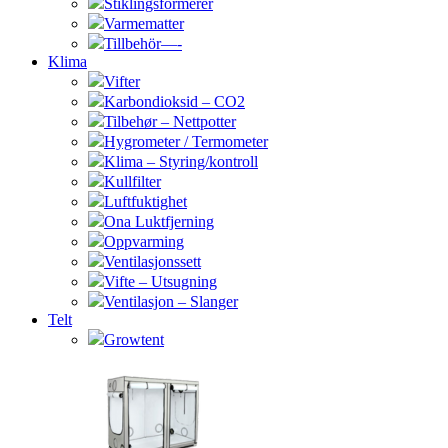
Stiklingsformerer
Varmematter
Tillbehör—-
Klima
Vifter
Karbondioksid – CO2
Tilbehør – Nettpotter
Hygrometer / Termometer
Klima – Styring/kontroll
Kullfilter
Luftfuktighet
Ona Luktfjerning
Oppvarming
Ventilasjonssett
Vifte – Utsugning
Ventilasjon – Slanger
Telt
Growtent