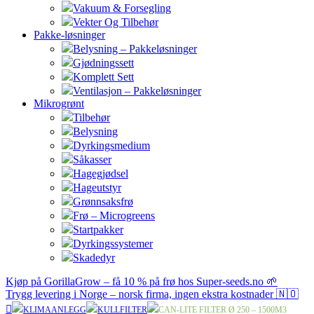
Vakuum & Forsegling
Vekter Og Tilbehør
Pakke-løsninger
Belysning – Pakkeløsninger
Gjødningssett
Komplett Sett
Ventilasjon – Pakkeløsninger
Mikrogrønt
Tilbehør
Belysning
Dyrkingsmedium
Såkasser
Hagegjødsel
Hageutstyr
Grønnsaksfrø
Frø – Microgreens
Startpakker
Dyrkingssystemer
Skadedyr
Kjøp på GorillaGrow – få 10 % på frø hos Super-seeds.no 🌱
Trygg levering i Norge – norsk firma, ingen ekstra kostnader 🇳🇴
KLIMAANLEGG
KULLFILTER
CAN-LITE FILTER Ø 250 – 1500M3