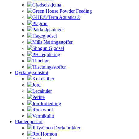
Gjødselskjema
Green House Powder Feeding
GHE®/Terra Aquatica®
Plagron
Pakke-løsninger
Hagegjødsel
Mills Næringsstoffer
Shogun Gjødsel
PH-regulering
Tilbehør
Tilsetningsstoffer
Dyrkingssubstrat
Kokosfiber
Jord
Lecakuler
Perlite
Jordforbedring
Rockwool
Vermikulitt
Planteoppstart
Jiffy/Coco Dyrkebrikker
Rot Hormon