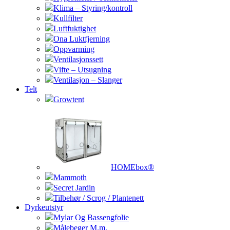
Klima – Styring/kontroll
Kullfilter
Luftfuktighet
Ona Luktfjerning
Oppvarming
Ventilasjonssett
Vifte – Utsugning
Ventilasjon – Slanger
Telt
Growtent
HOMEbox®
Mammoth
Secret Jardin
Tilbehør / Scrog / Plantenett
Dyrkeutstyr
Mylar Og Bassengfolie
Målebeger M.m.