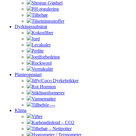
Shogun Gjødsel
PH-regulering
Tilbehør
Tilsetningsstoffer
Dyrkingssubstrat
Kokosfiber
Jord
Lecakuler
Perlite
Jordforbedring
Rockwool
Vermikulitt
Planteoppstart
Jiffy/Coco Dyrkebrikker
Rot Hormon
Stiklingsformerer
Varmematter
Tillbehör—-
Klima
Vifter
Karbondioksid – CO2
Tilbehør – Nettpotter
Hygrometer / Termometer