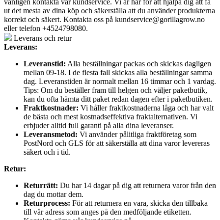
vänligen kontakta vår kundservice. Vi är här för att hjälpa dig att få
ut det mesta av dina köp och säkerställa att du använder produkterna
korrekt och säkert. Kontakta oss på
kundservice@gorillagrow.no
eller telefon +4524798080.
Leverans och retur
Leverans:
Leveranstid:
Alla beställningar packas och skickas dagligen
mellan 09-18. I de flesta fall skickas alla beställningar samma
dag. Leveranstiden är normalt mellan 16 timmar och 1 vardag.
Tips: Om du beställer fram till helgen och väljer paketbutik,
kan du ofta hämta ditt paket redan dagen efter i paketbutiken.
Fraktkostnader:
Vi håller fraktkostnaderna låga och har valt
de bästa och mest kostnadseffektiva fraktalternativen. Vi
erbjuder alltid full garanti på alla dina leveranser.
Leveransmetod:
Vi använder pålitliga fraktföretag som
PostNord och GLS för att säkerställa att dina varor levereras
säkert och i tid.
Retur:
Returrätt:
Du har 14 dagar på dig att returnera varor från den
dag du mottar dem.
Returprocess:
För att returnera en vara, skicka den tillbaka
till vår adress som anges på den medföljande etiketten.