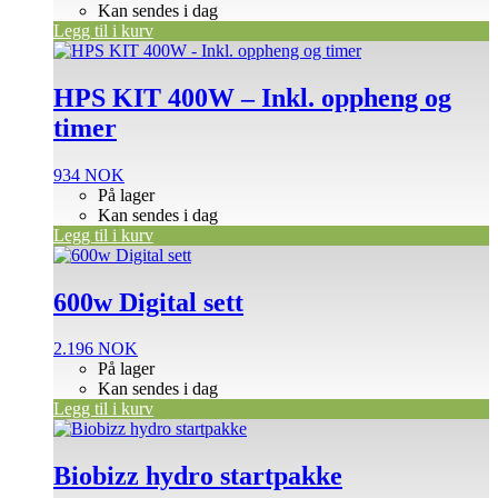
Kan sendes i dag
Legg til i kurv
HPS KIT 400W – Inkl. oppheng og
timer
934
NOK
På lager
Kan sendes i dag
Legg til i kurv
600w Digital sett
2.196
NOK
På lager
Kan sendes i dag
Legg til i kurv
Biobizz hydro startpakke