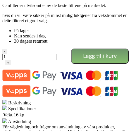
Canfilter er utvilsomt et av de beste filtrene på markedet.
hvis du vil være sikker på minst mulig luktgener fra vekstrommet er
dette filteret et godt valg.
På lager
Kan sendes i dag
30 dagers returrett
CAN-
-
Legg til i kurv
LITE
FILTER
+
Ø
250
-
1500m3
antall
Beskrivning
Specifikationer
Vekt
16 kg
Användning
För vägledning och frågor om användning av våra produkter,