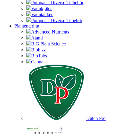
Pumpar – Diverse Tillbehör
Vannkjøler
Vanntanker
Pumper – Diverse Tilbehør
Plantenæring
Advanced Nutrients
Atami
BiG Plant Science
Biobizz
BioTabs
Canna
Dutch Pro