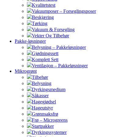
Kvalitetstest
Vakuumposer – Forseglingsposer
Beskjæring
Tørking
Vakuum & Forsegling
Vekter Og Tilbehør
Pakke-løsninger
Belysning – Pakkeløsninger
Gjødningssett
Komplett Sett
Ventilasjon – Pakkeløsninger
Mikrogrønt
Tilbehør
Belysning
Dyrkingsmedium
Såkasser
Hagegjødsel
Hageutstyr
Grønnsaksfrø
Frø – Microgreens
Startpakker
Dyrkingssystemer