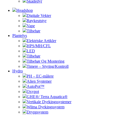
Skadedyr
Headshop
Digitale Vekter
Røykeutstyr
Vape
Tilbehør
Plantelys
Elektriske Artikler
HPS/MH/CFL
LED
Tilbehør
Tilbehør Og Montering
Timere – Styring/Kontroll
Hydro
PH – EC-målere
Alien Systemer
AutoPot™
Oxypot
GHE®/ Terra Aquatica®
Vertikale Dyrkingssystemer
Wilma Dyrkingssystem
Dryppsystem