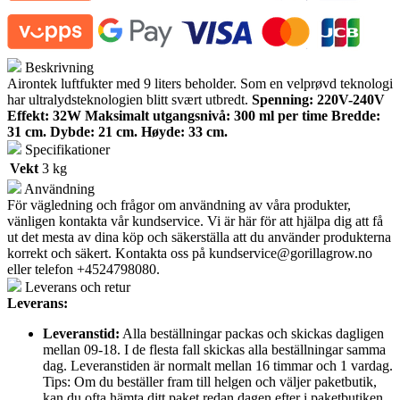
Beskrivning
Airontek luftfukter med 9 liters beholder. Som en velprøvd teknologi
har ultralydsteknologien blitt svært utbredt.
Spenning: 220V-240V
Effekt: 32W Maksimalt utgangsnivå: 300 ml per time
Bredde:
31 cm. Dybde: 21 cm. Høyde: 33 cm.
Specifikationer
Vekt
3 kg
Användning
För vägledning och frågor om användning av våra produkter,
vänligen kontakta vår kundservice. Vi är här för att hjälpa dig att få
ut det mesta av dina köp och säkerställa att du använder produkterna
korrekt och säkert. Kontakta oss på
kundservice@gorillagrow.no
eller telefon +4524798080.
Leverans och retur
Leverans:
Leveranstid:
Alla beställningar packas och skickas dagligen
mellan 09-18. I de flesta fall skickas alla beställningar samma
dag. Leveranstiden är normalt mellan 16 timmar och 1 vardag.
Tips: Om du beställer fram till helgen och väljer paketbutik,
kan du ofta hämta ditt paket redan dagen efter i paketbutiken.