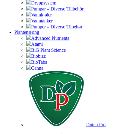
Dryppsystem
Pumpar – Diverse Tillbehör
Vannkjøler
Vanntanker
Pumper – Diverse Tilbehør
Plantenæring
Advanced Nutrients
Atami
BiG Plant Science
Biobizz
BioTabs
Canna
Dutch Pro