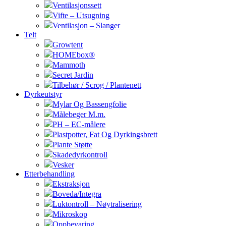
Ventilasjonssett
Vifte – Utsugning
Ventilasjon – Slanger
Telt
Growtent
HOMEbox®
Mammoth
Secret Jardin
Tilbehør / Scrog / Plantenett
Dyrkeutstyr
Mylar Og Bassengfolie
Målebeger M.m.
PH – EC-målere
Plastpotter, Fat Og Dyrkingsbrett
Plante Støtte
Skadedyrkontroll
Vesker
Etterbehandling
Ekstraksjon
Boveda/Integra
Luktontroll – Nøytralisering
Mikroskop
Oppbevaring