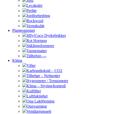
Jord
Lecakuler
Perlite
Jordforbedring
Rockwool
Vermikulitt
Planteoppstart
Jiffy/Coco Dyrkebrikker
Rot Hormon
Stiklingsformerer
Varmematter
Tillbehör—-
Klima
Vifter
Karbondioksid – CO2
Tilbehør – Nettpotter
Hygrometer / Termometer
Klima – Styring/kontroll
Kullfilter
Luftfuktighet
Ona Luktfjerning
Oppvarming
Ventilasjonssett