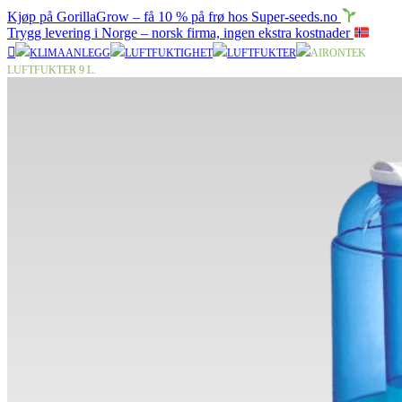
Kjøp på GorillaGrow – få 10 % på frø hos Super-seeds.no
Trygg levering i Norge – norsk firma, ingen ekstra kostnader
KLIMAANLEGG
LUFTFUKTIGHET
LUFTFUKTER
AIRONTEK
LUFTFUKTER 9 L.