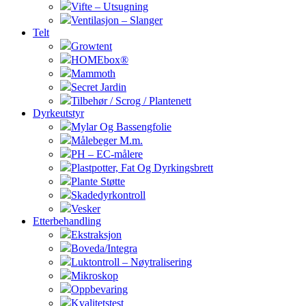
Vifte – Utsugning
Ventilasjon – Slanger
Telt
Growtent
HOMEbox®
Mammoth
Secret Jardin
Tilbehør / Scrog / Plantenett
Dyrkeutstyr
Mylar Og Bassengfolie
Målebeger M.m.
PH – EC-målere
Plastpotter, Fat Og Dyrkingsbrett
Plante Støtte
Skadedyrkontroll
Vesker
Etterbehandling
Ekstraksjon
Boveda/Integra
Luktontroll – Nøytralisering
Mikroskop
Oppbevaring
Kvalitetstest