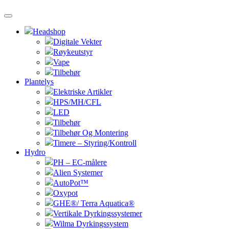
Headshop
Digitale Vekter
Røykeutstyr
Vape
Tilbehør
Plantelys
Elektriske Artikler
HPS/MH/CFL
LED
Tilbehør
Tilbehør Og Montering
Timere – Styring/Kontroll
Hydro
PH – EC-målere
Alien Systemer
AutoPot™
Oxypot
GHE®/ Terra Aquatica®
Vertikale Dyrkingssystemer
Wilma Dyrkingssystem