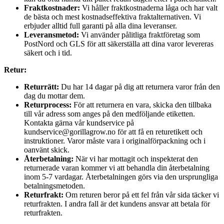
Fraktkostnader:
Vi håller fraktkostnaderna låga och har valt
de bästa och mest kostnadseffektiva fraktalternativen. Vi
erbjuder alltid full garanti på alla dina leveranser.
Leveransmetod:
Vi använder pålitliga fraktföretag som
PostNord och GLS för att säkerställa att dina varor levereras
säkert och i tid.
Retur:
Returrätt:
Du har 14 dagar på dig att returnera varor från den
dag du mottar dem.
Returprocess:
För att returnera en vara, skicka den tillbaka
till vår adress som anges på den medföljande etiketten.
Kontakta gärna vår kundservice på
kundservice@gorillagrow.no för att få en returetikett och
instruktioner. Varor måste vara i originalförpackning och i
oanvänt skick.
Återbetalning:
När vi har mottagit och inspekterat den
returnerade varan kommer vi att behandla din återbetalning
inom 5-7 vardagar. Återbetalningen görs via den ursprungliga
betalningsmetoden.
Returfrakt:
Om returen beror på ett fel från vår sida täcker vi
returfrakten. I andra fall är det kundens ansvar att betala för
returfrakten.