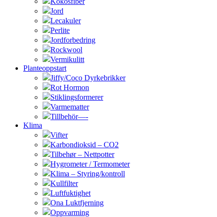
Kokosfiber
Jord
Lecakuler
Perlite
Jordforbedring
Rockwool
Vermikulitt
Planteoppstart
Jiffy/Coco Dyrkebrikker
Rot Hormon
Stiklingsformerer
Varmematter
Tillbehör—-
Klima
Vifter
Karbondioksid – CO2
Tilbehør – Nettpotter
Hygrometer / Termometer
Klima – Styring/kontroll
Kullfilter
Luftfuktighet
Ona Luktfjerning
Oppvarming