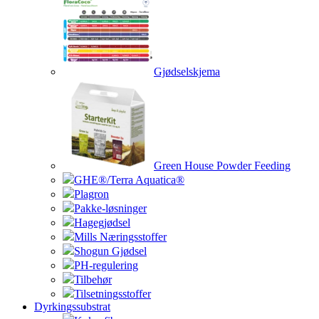
Gjødselskjema
Green House Powder Feeding
GHE®/Terra Aquatica®
Plagron
Pakke-løsninger
Hagegjødsel
Mills Næringsstoffer
Shogun Gjødsel
PH-regulering
Tilbehør
Tilsetningsstoffer
Dyrkingssubstrat