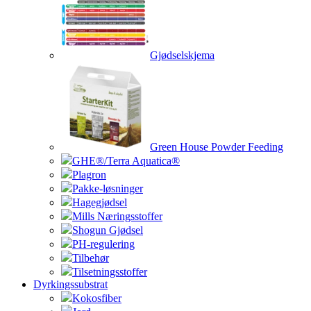
Gjødselskjema
Green House Powder Feeding
GHE®/Terra Aquatica®
Plagron
Pakke-løsninger
Hagegjødsel
Mills Næringsstoffer
Shogun Gjødsel
PH-regulering
Tilbehør
Tilsetningsstoffer
Dyrkingssubstrat
Kokosfiber