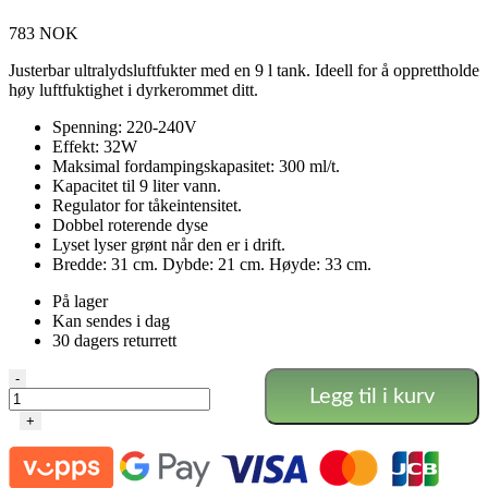
783
NOK
Justerbar ultralydsluftfukter med en 9 l tank. Ideell for å opprettholde
høy luftfuktighet i dyrkerommet ditt.
Spenning: 220-240V
Effekt: 32W
Maksimal fordampingskapasitet: 300 ml/t.
Kapacitet til 9 liter vann.
Regulator for tåkeintensitet.
Dobbel roterende dyse
Lyset lyser grønt når den er i drift.
Bredde: 31 cm. Dybde: 21 cm. Høyde: 33 cm.
På lager
Kan sendes i dag
30 dagers returrett
Airontek
-
Legg til i kurv
Luftfukter
9
+
L.
antall