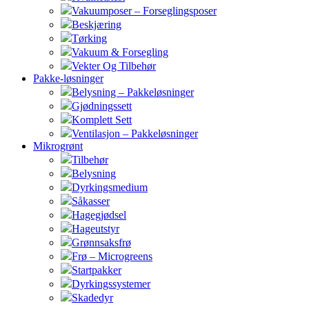
Vakuumposer – Forseglingsposer
Beskjæring
Tørking
Vakuum & Forsegling
Vekter Og Tilbehør
Pakke-løsninger
Belysning – Pakkeløsninger
Gjødningssett
Komplett Sett
Ventilasjon – Pakkeløsninger
Mikrogrønt
Tilbehør
Belysning
Dyrkingsmedium
Såkasser
Hagegjødsel
Hageutstyr
Grønnsaksfrø
Frø – Microgreens
Startpakker
Dyrkingssystemer
Skadedyr