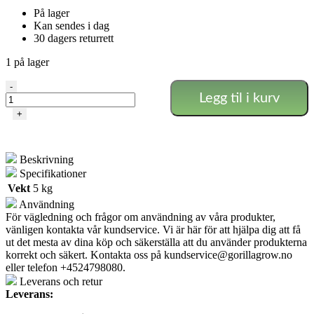
På lager
Kan sendes i dag
30 dagers returrett
1 på lager
Juster
-
Legg til i kurv
Vinge
Medium
+
(egen
merke)
antall
Beskrivning
Specifikationer
Vekt
5 kg
Användning
För vägledning och frågor om användning av våra produkter,
vänligen kontakta vår kundservice. Vi är här för att hjälpa dig att få
ut det mesta av dina köp och säkerställa att du använder produkterna
korrekt och säkert. Kontakta oss på
kundservice@gorillagrow.no
eller telefon +4524798080.
Leverans och retur
Leverans: