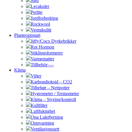
Jord
Lecakuler
Perlite
Jordforbedring
Rockwool
Vermikulitt
Planteoppstart
Jiffy/Coco Dyrkebrikker
Rot Hormon
Stiklingsformerer
Varmematter
Tillbehör—-
Klima
Vifter
Karbondioksid – CO2
Tilbehør – Nettpotter
Hygrometer / Termometer
Klima – Styring/kontroll
Kullfilter
Luftfuktighet
Ona Luktfjerning
Oppvarming
Ventilasjonssett