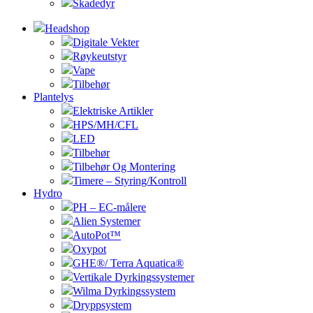
Skadedyr
Headshop
Digitale Vekter
Røykeutstyr
Vape
Tilbehør
Plantelys
Elektriske Artikler
HPS/MH/CFL
LED
Tilbehør
Tilbehør Og Montering
Timere – Styring/Kontroll
Hydro
PH – EC-målere
Alien Systemer
AutoPot™
Oxypot
GHE®/ Terra Aquatica®
Vertikale Dyrkingssystemer
Wilma Dyrkingssystem
Dryppsystem