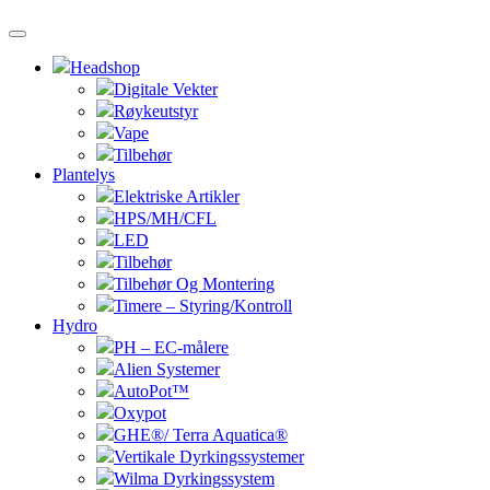
Headshop
Digitale Vekter
Røykeutstyr
Vape
Tilbehør
Plantelys
Elektriske Artikler
HPS/MH/CFL
LED
Tilbehør
Tilbehør Og Montering
Timere – Styring/Kontroll
Hydro
PH – EC-målere
Alien Systemer
AutoPot™
Oxypot
GHE®/ Terra Aquatica®
Vertikale Dyrkingssystemer
Wilma Dyrkingssystem