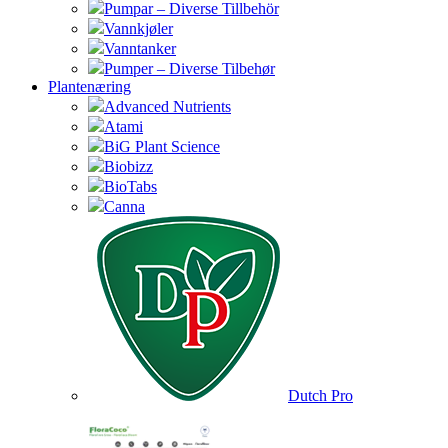
Pumpar – Diverse Tillbehör
Vannkjøler
Vanntanker
Pumper – Diverse Tilbehør
Plantenæring
Advanced Nutrients
Atami
BiG Plant Science
Biobizz
BioTabs
Canna
Dutch Pro