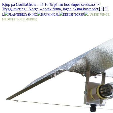
Kjøp på GorillaGrow – få 10 % på frø hos Super-seeds.no 🌱
Trygg levering i Norge – norsk firma, ingen ekstra kostnader 🇳🇴
PLANTEBELYSNING
HPS/MH/CFL
REFLEKTORER
JUSTER VINGE
MEDIUM (EGEN MERKE)