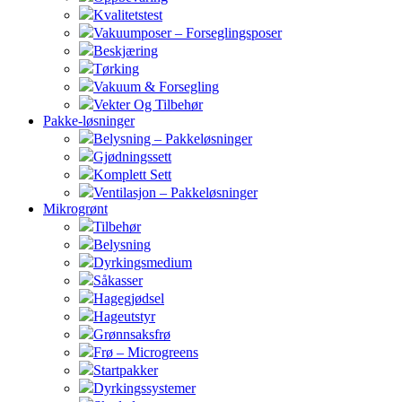
Kvalitetstest
Vakuumposer – Forseglingsposer
Beskjæring
Tørking
Vakuum & Forsegling
Vekter Og Tilbehør
Pakke-løsninger
Belysning – Pakkeløsninger
Gjødningssett
Komplett Sett
Ventilasjon – Pakkeløsninger
Mikrogrønt
Tilbehør
Belysning
Dyrkingsmedium
Såkasser
Hagegjødsel
Hageutstyr
Grønnsaksfrø
Frø – Microgreens
Startpakker
Dyrkingssystemer