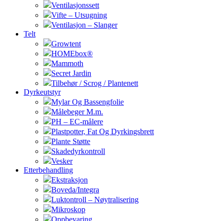
Ventilasjonssett
Vifte – Utsugning
Ventilasjon – Slanger
Telt
Growtent
HOMEbox®
Mammoth
Secret Jardin
Tilbehør / Scrog / Plantenett
Dyrkeutstyr
Mylar Og Bassengfolie
Målebeger M.m.
PH – EC-målere
Plastpotter, Fat Og Dyrkingsbrett
Plante Støtte
Skadedyrkontroll
Vesker
Etterbehandling
Ekstraksjon
Boveda/Integra
Luktontroll – Nøytralisering
Mikroskop
Oppbevaring