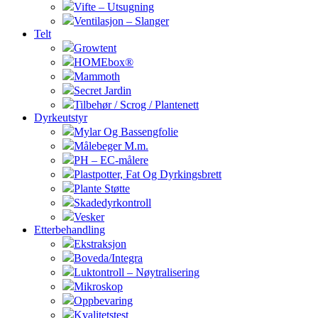
Vifte – Utsugning
Ventilasjon – Slanger
Telt
Growtent
HOMEbox®
Mammoth
Secret Jardin
Tilbehør / Scrog / Plantenett
Dyrkeutstyr
Mylar Og Bassengfolie
Målebeger M.m.
PH – EC-målere
Plastpotter, Fat Og Dyrkingsbrett
Plante Støtte
Skadedyrkontroll
Vesker
Etterbehandling
Ekstraksjon
Boveda/Integra
Luktontroll – Nøytralisering
Mikroskop
Oppbevaring
Kvalitetstest