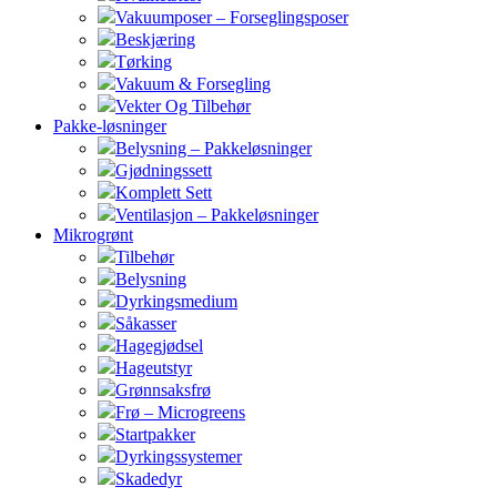
Vakuumposer – Forseglingsposer
Beskjæring
Tørking
Vakuum & Forsegling
Vekter Og Tilbehør
Pakke-løsninger
Belysning – Pakkeløsninger
Gjødningssett
Komplett Sett
Ventilasjon – Pakkeløsninger
Mikrogrønt
Tilbehør
Belysning
Dyrkingsmedium
Såkasser
Hagegjødsel
Hageutstyr
Grønnsaksfrø
Frø – Microgreens
Startpakker
Dyrkingssystemer
Skadedyr