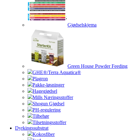
Gjødselskjema
Green House Powder Feeding
GHE®/Terra Aquatica®
Plagron
Pakke-løsninger
Hagegjødsel
Mills Næringsstoffer
Shogun Gjødsel
PH-regulering
Tilbehør
Tilsetningsstoffer
Dyrkingssubstrat
Kokosfiber