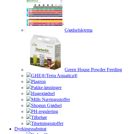
Gjødselskjema
Green House Powder Feeding
GHE®/Terra Aquatica®
Plagron
Pakke-løsninger
Hagegjødsel
Mills Næringsstoffer
Shogun Gjødsel
PH-regulering
Tilbehør
Tilsetningsstoffer
Dyrkingssubstrat