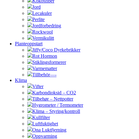
Kokosfiber
Jord
Lecakuler
Perlite
Jordforbedring
Rockwool
Vermikulitt
Planteoppstart
Jiffy/Coco Dyrkebrikker
Rot Hormon
Stiklingsformerer
Varmematter
Tillbehör—-
Klima
Vifter
Karbondioksid – CO2
Tilbehør – Nettpotter
Hygrometer / Termometer
Klima – Styring/kontroll
Kullfilter
Luftfuktighet
Ona Luktfjerning
Oppvarming