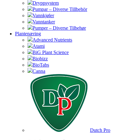
Dryppsystem
Pumpar – Diverse Tillbehör
Vannkjøler
Vanntanker
Pumper – Diverse Tilbehør
Plantenæring
Advanced Nutrients
Atami
BiG Plant Science
Biobizz
BioTabs
Canna
Dutch Pro