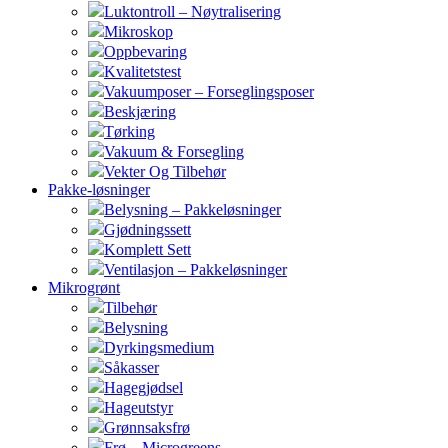
Luktontroll – Nøytralisering
Mikroskop
Oppbevaring
Kvalitetstest
Vakuumposer – Forseglingsposer
Beskjæring
Tørking
Vakuum & Forsegling
Vekter Og Tilbehør
Pakke-løsninger
Belysning – Pakkeløsninger
Gjødningssett
Komplett Sett
Ventilasjon – Pakkeløsninger
Mikrogrønt
Tilbehør
Belysning
Dyrkingsmedium
Såkasser
Hagegjødsel
Hageutstyr
Grønnsaksfrø
Frø – Microgreens