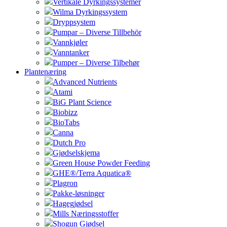
Vertikale Dyrkingssystemer
Wilma Dyrkingssystem
Dryppsystem
Pumpar – Diverse Tillbehör
Vannkjøler
Vanntanker
Pumper – Diverse Tilbehør
Plantenæring
Advanced Nutrients
Atami
BiG Plant Science
Biobizz
BioTabs
Canna
Dutch Pro
Gjødselskjema
Green House Powder Feeding
GHE®/Terra Aquatica®
Plagron
Pakke-løsninger
Hagegjødsel
Mills Næringsstoffer
Shogun Gjødsel