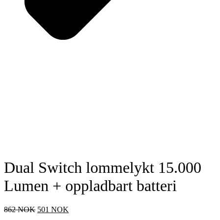
Dual Switch lommelykt 15.000
Lumen + oppladbart batteri
Opprinnelig
Nåværende
862
NOK
501
NOK
pris
pris