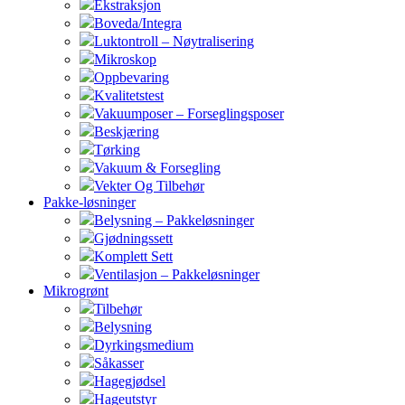
Ekstraksjon
Boveda/Integra
Luktontroll – Nøytralisering
Mikroskop
Oppbevaring
Kvalitetstest
Vakuumposer – Forseglingsposer
Beskjæring
Tørking
Vakuum & Forsegling
Vekter Og Tilbehør
Pakke-løsninger
Belysning – Pakkeløsninger
Gjødningssett
Komplett Sett
Ventilasjon – Pakkeløsninger
Mikrogrønt
Tilbehør
Belysning
Dyrkingsmedium
Såkasser
Hagegjødsel
Hageutstyr