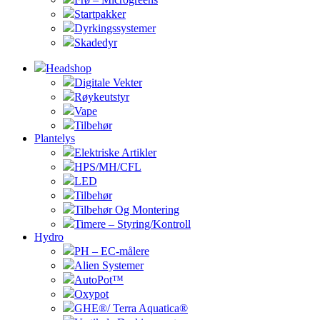
Startpakker
Dyrkingssystemer
Skadedyr
Headshop
Digitale Vekter
Røykeutstyr
Vape
Tilbehør
Plantelys
Elektriske Artikler
HPS/MH/CFL
LED
Tilbehør
Tilbehør Og Montering
Timere – Styring/Kontroll
Hydro
PH – EC-målere
Alien Systemer
AutoPot™
Oxypot
GHE®/ Terra Aquatica®