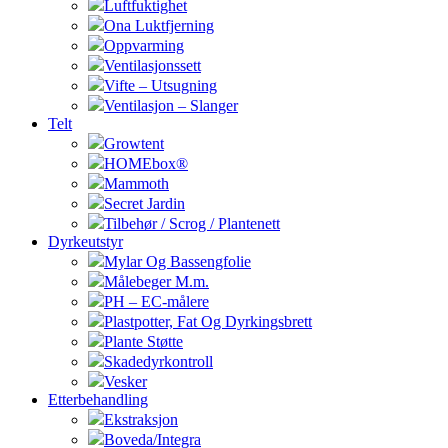
Luftfuktighet
Ona Luktfjerning
Oppvarming
Ventilasjonssett
Vifte – Utsugning
Ventilasjon – Slanger
Telt
Growtent
HOMEbox®
Mammoth
Secret Jardin
Tilbehør / Scrog / Plantenett
Dyrkeutstyr
Mylar Og Bassengfolie
Målebeger M.m.
PH – EC-målere
Plastpotter, Fat Og Dyrkingsbrett
Plante Støtte
Skadedyrkontroll
Vesker
Etterbehandling
Ekstraksjon
Boveda/Integra