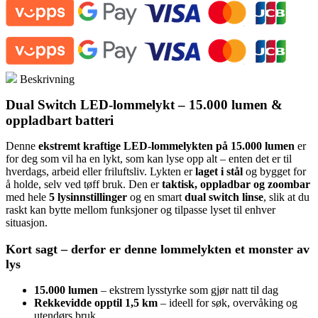
Lumen
+
oppladbart
batteri
antall
Beskrivning
Dual Switch LED-lommelykt – 15.000 lumen &
oppladbart batteri
Denne
ekstremt kraftige LED-lommelykten på 15.000 lumen
er
for deg som vil ha en lykt, som kan lyse opp alt – enten det er til
hverdags, arbeid eller friluftsliv. Lykten er
laget i stål
og bygget for
å holde, selv ved tøff bruk. Den er
taktisk, oppladbar og zoombar
med hele
5 lysinnstillinger
og en smart
dual switch linse
, slik at du
raskt kan bytte mellom funksjoner og tilpasse lyset til enhver
situasjon.
Kort sagt – derfor er denne lommelykten et monster av
lys
15.000 lumen
– ekstrem lysstyrke som gjør natt til dag
Rekkevidde opptil 1,5 km
– ideell for søk, overvåking og
utendørs bruk