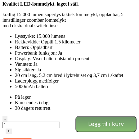
Kvalitet LED-lommelykt, laget i stål.
var:
er:
862 NOK.
501 NOK.
kraftig 15.000 lumen superlys taktisk lommelykt, oppladbar, 5
innstillinger zoombar lommelykt
med ekstra dual switch linse
Lysstyrke: 15.000 lumens
Rekkevidde: Opptil 1,5 kilometer
Batteri: Oppladbart
Powerbank funksjon: Ja
Display: Viser batteri tilstand i prosent
Vanntett: Ja
Støtsikker: Ja
20 cm lang, 5,2 cm bred i lyktehuset og 3,7 cm i skaftet
Laderplugg medfølger
5000mAh batteri
På lager
Kan sendes i dag
30 dagers returrett
Dual
-
Legg til i kurv
Switch
lommelykt
+
15.000