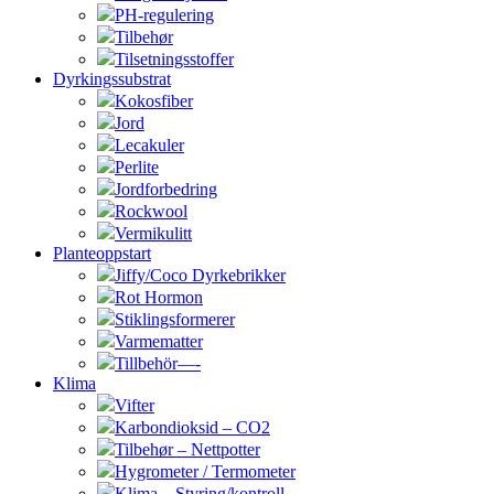
PH-regulering
Tilbehør
Tilsetningsstoffer
Dyrkingssubstrat
Kokosfiber
Jord
Lecakuler
Perlite
Jordforbedring
Rockwool
Vermikulitt
Planteoppstart
Jiffy/Coco Dyrkebrikker
Rot Hormon
Stiklingsformerer
Varmematter
Tillbehör—-
Klima
Vifter
Karbondioksid – CO2
Tilbehør – Nettpotter
Hygrometer / Termometer
Klima – Styring/kontroll