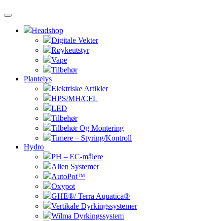
Headshop
Digitale Vekter
Røykeutstyr
Vape
Tilbehør
Plantelys
Elektriske Artikler
HPS/MH/CFL
LED
Tilbehør
Tilbehør Og Montering
Timere – Styring/Kontroll
Hydro
PH – EC-målere
Alien Systemer
AutoPot™
Oxypot
GHE®/ Terra Aquatica®
Vertikale Dyrkingssystemer
Wilma Dyrkingssystem