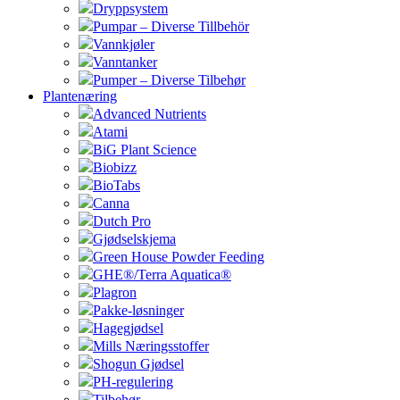
Dryppsystem
Pumpar – Diverse Tillbehör
Vannkjøler
Vanntanker
Pumper – Diverse Tilbehør
Plantenæring
Advanced Nutrients
Atami
BiG Plant Science
Biobizz
BioTabs
Canna
Dutch Pro
Gjødselskjema
Green House Powder Feeding
GHE®/Terra Aquatica®
Plagron
Pakke-løsninger
Hagegjødsel
Mills Næringsstoffer
Shogun Gjødsel
PH-regulering
Tilbehør