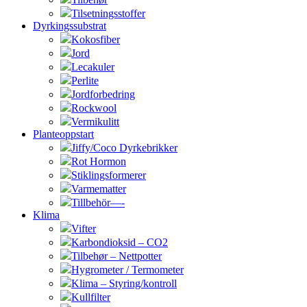
Tilsetningsstoffer
Dyrkingssubstrat
Kokosfiber
Jord
Lecakuler
Perlite
Jordforbedring
Rockwool
Vermikulitt
Planteoppstart
Jiffy/Coco Dyrkebrikker
Rot Hormon
Stiklingsformerer
Varmematter
Tillbehör—-
Klima
Vifter
Karbondioksid – CO2
Tilbehør – Nettpotter
Hygrometer / Termometer
Klima – Styring/kontroll
Kullfilter