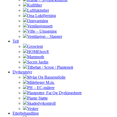
Kullfilter
Luftfuktighet
Ona Luktfjerning
Oppvarming
Ventilasjonssett
Vifte – Utsugning
Ventilasjon – Slanger
Telt
Growtent
HOMEbox®
Mammoth
Secret Jardin
Tilbehør / Scrog / Plantenett
Dyrkeutstyr
Mylar Og Bassengfolie
Målebeger M.m.
PH – EC-målere
Plastpotter, Fat Og Dyrkingsbrett
Plante Støtte
Skadedyrkontroll
Vesker
Etterbehandling