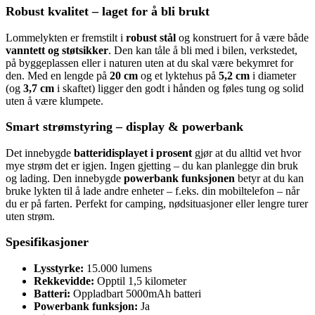
Robust kvalitet – laget for å bli brukt
Lommelykten er fremstilt i
robust stål
og konstruert for å være både
vanntett og støtsikker
. Den kan tåle å bli med i bilen, verkstedet,
på byggeplassen eller i naturen uten at du skal være bekymret for
den. Med en lengde på
20 cm
og et lyktehus på
5,2 cm
i diameter
(og
3,7 cm
i skaftet) ligger den godt i hånden og føles tung og solid
uten å være klumpete.
Smart strømstyring – display & powerbank
Det innebygde
batteridisplayet i prosent
gjør at du alltid vet hvor
mye strøm det er igjen. Ingen gjetting – du kan planlegge din bruk
og lading. Den innebygde
powerbank funksjonen
betyr at du kan
bruke lykten til å lade andre enheter – f.eks. din mobiltelefon – når
du er på farten. Perfekt for camping, nødsituasjoner eller lengre turer
uten strøm.
Spesifikasjoner
Lysstyrke:
15.000 lumens
Rekkevidde:
Opptil 1,5 kilometer
Batteri:
Oppladbart 5000mAh batteri
Powerbank funksjon:
Ja