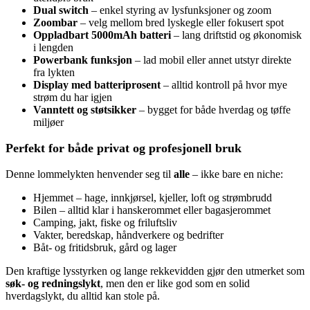
Dual switch
– enkel styring av lysfunksjoner og zoom
Zoombar
– velg mellom bred lyskegle eller fokusert spot
Oppladbart 5000mAh batteri
– lang driftstid og økonomisk
i lengden
Powerbank funksjon
– lad mobil eller annet utstyr direkte
fra lykten
Display med batteriprosent
– alltid kontroll på hvor mye
strøm du har igjen
Vanntett og støtsikker
– bygget for både hverdag og tøffe
miljøer
Perfekt for både privat og profesjonell bruk
Denne lommelykten henvender seg til
alle
– ikke bare en niche:
Hjemmet – hage, innkjørsel, kjeller, loft og strømbrudd
Bilen – alltid klar i hanskerommet eller bagasjerommet
Camping, jakt, fiske og friluftsliv
Vakter, beredskap, håndverkere og bedrifter
Båt- og fritidsbruk, gård og lager
Den kraftige lysstyrken og lange rekkevidden gjør den utmerket som
søk- og redningslykt
, men den er like god som en solid
hverdagslykt, du alltid kan stole på.