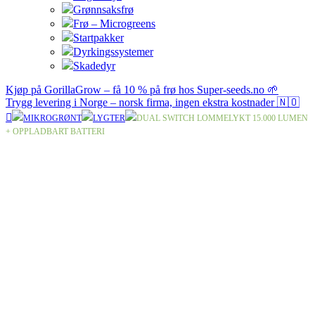
Grønnsaksfrø
Frø – Microgreens
Startpakker
Dyrkingssystemer
Skadedyr
Kjøp på GorillaGrow – få 10 % på frø hos Super-seeds.no 🌱
Trygg levering i Norge – norsk firma, ingen ekstra kostnader 🇳🇴
MIKROGRØNT
LYGTER
DUAL SWITCH LOMMELYKT 15.000 LUMEN
+ OPPLADBART BATTERI