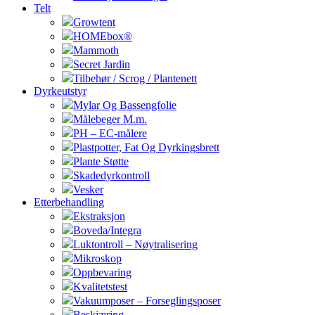
Telt
Growtent
HOMEbox®
Mammoth
Secret Jardin
Tilbehør / Scrog / Plantenett
Dyrkeutstyr
Mylar Og Bassengfolie
Målebeger M.m.
PH – EC-målere
Plastpotter, Fat Og Dyrkingsbrett
Plante Støtte
Skadedyrkontroll
Vesker
Etterbehandling
Ekstraksjon
Boveda/Integra
Luktontroll – Nøytralisering
Mikroskop
Oppbevaring
Kvalitetstest
Vakuumposer – Forseglingsposer
Beskjæring