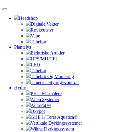
Headshop
Digitale Vekter
Røykeutstyr
Vape
Tilbehør
Plantelys
Elektriske Artikler
HPS/MH/CFL
LED
Tilbehør
Tilbehør Og Montering
Timere – Styring/Kontroll
Hydro
PH – EC-målere
Alien Systemer
AutoPot™
Oxypot
GHE®/ Terra Aquatica®
Vertikale Dyrkingssystemer
Wilma Dyrkingssystem