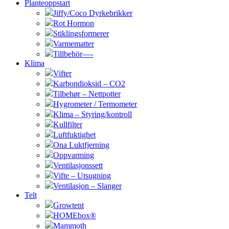
Planteoppstart
Jiffy/Coco Dyrkebrikker
Rot Hormon
Stiklingsformerer
Varmematter
Tillbehör—-
Klima
Vifter
Karbondioksid – CO2
Tilbehør – Nettpotter
Hygrometer / Termometer
Klima – Styring/kontroll
Kullfilter
Luftfuktighet
Ona Luktfjerning
Oppvarming
Ventilasjonssett
Vifte – Utsugning
Ventilasjon – Slanger
Telt
Growtent
HOMEbox®
Mammoth