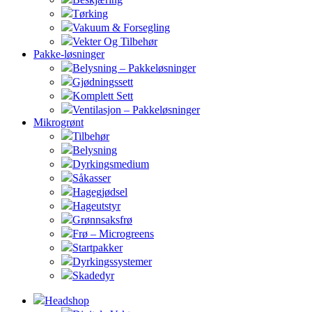
Tørking
Vakuum & Forsegling
Vekter Og Tilbehør
Pakke-løsninger
Belysning – Pakkeløsninger
Gjødningssett
Komplett Sett
Ventilasjon – Pakkeløsninger
Mikrogrønt
Tilbehør
Belysning
Dyrkingsmedium
Såkasser
Hagegjødsel
Hageutstyr
Grønnsaksfrø
Frø – Microgreens
Startpakker
Dyrkingssystemer
Skadedyr
Headshop