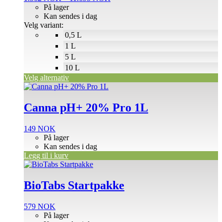
velges
1.562 NOK
På lager
på
til
Kan sendes i dag
produktsiden
11.695 NOK
Velg variant:
0,5 L
1 L
5 L
10 L
Velg alternativ
Canna pH+ 20% Pro 1L
149
NOK
På lager
Kan sendes i dag
Legg til i kurv
BioTabs Startpakke
579
NOK
På lager