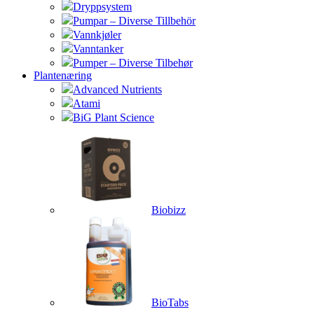
Dryppsystem
Pumpar – Diverse Tillbehör
Vannkjøler
Vanntanker
Pumper – Diverse Tilbehør
Plantenæring
Advanced Nutrients
Atami
BiG Plant Science
Biobizz
BioTabs