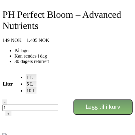
PH Perfect Bloom – Advanced
Nutrients
Prisområde:
149
NOK
–
1.405
NOK
149 NOK
På lager
til
Kan sendes i dag
1.405 NOK
30 dagers returrett
1 L
Liter
5 L
10 L
PH
-
Legg til i kurv
Perfect
Bloom
+
-
Advanced
Nutrients
antall