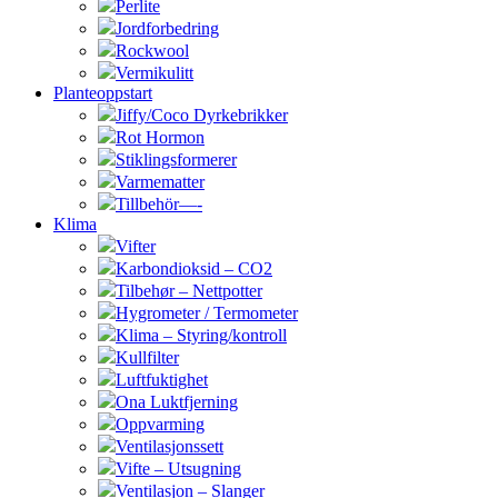
Perlite
Jordforbedring
Rockwool
Vermikulitt
Planteoppstart
Jiffy/Coco Dyrkebrikker
Rot Hormon
Stiklingsformerer
Varmematter
Tillbehör—-
Klima
Vifter
Karbondioksid – CO2
Tilbehør – Nettpotter
Hygrometer / Termometer
Klima – Styring/kontroll
Kullfilter
Luftfuktighet
Ona Luktfjerning
Oppvarming
Ventilasjonssett
Vifte – Utsugning
Ventilasjon – Slanger