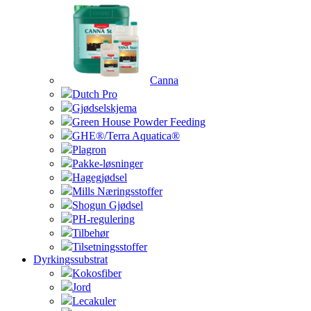
Canna
Dutch Pro
Gjødselskjema
Green House Powder Feeding
GHE®/Terra Aquatica®
Plagron
Pakke-løsninger
Hagegjødsel
Mills Næringsstoffer
Shogun Gjødsel
PH-regulering
Tilbehør
Tilsetningsstoffer
Dyrkingssubstrat
Kokosfiber
Jord
Lecakuler