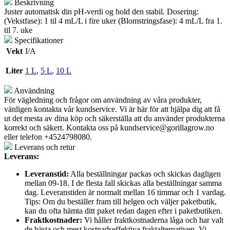
Beskrivning
Juster automatisk din pH-verdi og hold den stabil. Dosering:
(Vekstfase): 1 til 4 mL/L i fire uker (Blomstringsfase): 4 mL/L fra 1.
til 7. uke
Specifikationer
Vekt
I/A
Liter
1 L
,
5 L
,
10 L
Användning
För vägledning och frågor om användning av våra produkter,
vänligen kontakta vår kundservice. Vi är här för att hjälpa dig att få
ut det mesta av dina köp och säkerställa att du använder produkterna
korrekt och säkert. Kontakta oss på
kundservice@gorillagrow.no
eller telefon +4524798080.
Leverans och retur
Leverans:
Leveranstid:
Alla beställningar packas och skickas dagligen
mellan 09-18. I de flesta fall skickas alla beställningar samma
dag. Leveranstiden är normalt mellan 16 timmar och 1 vardag.
Tips: Om du beställer fram till helgen och väljer paketbutik,
kan du ofta hämta ditt paket redan dagen efter i paketbutiken.
Fraktkostnader:
Vi håller fraktkostnaderna låga och har valt
de bästa och mest kostnadseffektiva fraktalternativen. Vi