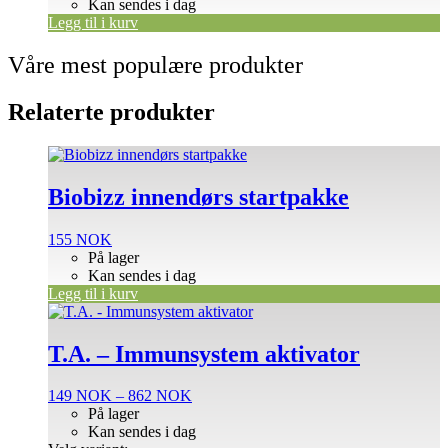
Kan sendes i dag
Legg til i kurv
Våre mest populære produkter
Relaterte produkter
Biobizz innendørs startpakke
155
NOK
På lager
Kan sendes i dag
Legg til i kurv
Dette
produktet
har
T.A. – Immunsystem aktivator
flere
varianter.
Prisområde:
149
NOK
–
862
NOK
Alternativene
149 NOK
På lager
kan
til
Kan sendes i dag
velges