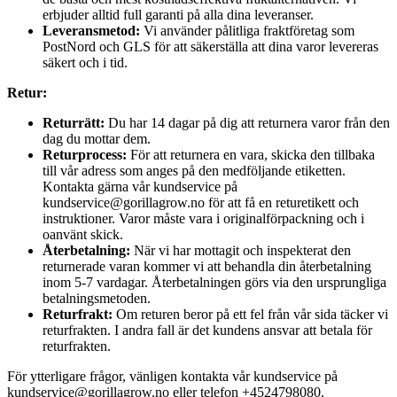
erbjuder alltid full garanti på alla dina leveranser.
Leveransmetod:
Vi använder pålitliga fraktföretag som
PostNord och GLS för att säkerställa att dina varor levereras
säkert och i tid.
Retur:
Returrätt:
Du har 14 dagar på dig att returnera varor från den
dag du mottar dem.
Returprocess:
För att returnera en vara, skicka den tillbaka
till vår adress som anges på den medföljande etiketten.
Kontakta gärna vår kundservice på
kundservice@gorillagrow.no för att få en returetikett och
instruktioner. Varor måste vara i originalförpackning och i
oanvänt skick.
Återbetalning:
När vi har mottagit och inspekterat den
returnerade varan kommer vi att behandla din återbetalning
inom 5-7 vardagar. Återbetalningen görs via den ursprungliga
betalningsmetoden.
Returfrakt:
Om returen beror på ett fel från vår sida täcker vi
returfrakten. I andra fall är det kundens ansvar att betala för
returfrakten.
För ytterligare frågor, vänligen kontakta vår kundservice på
kundservice@gorillagrow.no eller telefon +4524798080.