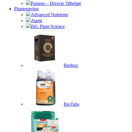
Pumper – Diverse Tilbehør
Plantenæring
Advanced Nutrients
Atami
BiG Plant Science
Biobizz
BioTabs