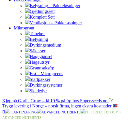
Belysning – Pakkeløsninger
Gjødningssett
Komplett Sett
Ventilasjon – Pakkeløsninger
Mikrogrønt
Tilbehør
Belysning
Dyrkingsmedium
Såkasser
Hagegjødsel
Hageutstyr
Grønnsaksfrø
Frø – Microgreens
Startpakker
Dyrkingssystemer
Skadedyr
Kjøp på GorillaGrow – få 10 % på frø hos Super-seeds.no
Trygg levering i Norge – norsk firma, ingen ekstra kostnader
PLANTENÆRING
ADVANCED NUTRIENTS
PH PERFECT BLOOM –
ADVANCED NUTRIENTS