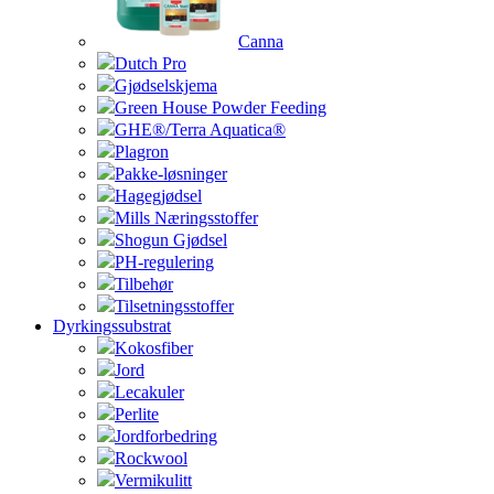
Canna
Dutch Pro
Gjødselskjema
Green House Powder Feeding
GHE®/Terra Aquatica®
Plagron
Pakke-løsninger
Hagegjødsel
Mills Næringsstoffer
Shogun Gjødsel
PH-regulering
Tilbehør
Tilsetningsstoffer
Dyrkingssubstrat
Kokosfiber
Jord
Lecakuler
Perlite
Jordforbedring
Rockwool
Vermikulitt