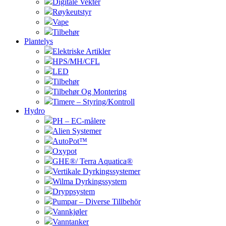
Digitale Vekter
Røykeutstyr
Vape
Tilbehør
Plantelys
Elektriske Artikler
HPS/MH/CFL
LED
Tilbehør
Tilbehør Og Montering
Timere – Styring/Kontroll
Hydro
PH – EC-målere
Alien Systemer
AutoPot™
Oxypot
GHE®/ Terra Aquatica®
Vertikale Dyrkingssystemer
Wilma Dyrkingssystem
Dryppsystem
Pumpar – Diverse Tillbehör
Vannkjøler
Vanntanker