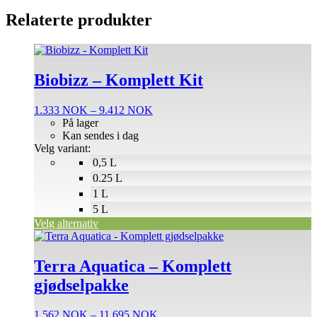
Relaterte produkter
Dette
produktet
har
Biobizz – Komplett Kit
flere
varianter.
Prisområde:
1.333
NOK
–
9.412
NOK
Alternativene
1.333 NOK
På lager
kan
til
Kan sendes i dag
velges
9.412 NOK
Velg variant:
på
0,5 L
produktsiden
0.25 L
1 L
5 L
Velg alternativ
Dette
produktet
har
Terra Aquatica – Komplett
flere
gjødselpakke
varianter.
Alternativene
kan
Prisområde:
1.562
NOK
–
11.695
NOK