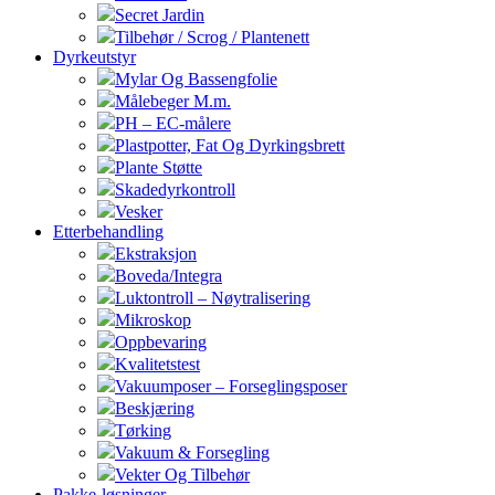
Secret Jardin
Tilbehør / Scrog / Plantenett
Dyrkeutstyr
Mylar Og Bassengfolie
Målebeger M.m.
PH – EC-målere
Plastpotter, Fat Og Dyrkingsbrett
Plante Støtte
Skadedyrkontroll
Vesker
Etterbehandling
Ekstraksjon
Boveda/Integra
Luktontroll – Nøytralisering
Mikroskop
Oppbevaring
Kvalitetstest
Vakuumposer – Forseglingsposer
Beskjæring
Tørking
Vakuum & Forsegling
Vekter Og Tilbehør
Pakke-løsninger