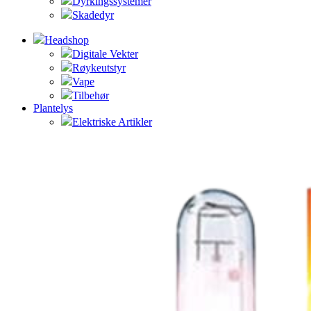
Dyrkingssystemer
Skadedyr
Headshop
Digitale Vekter
Røykeutstyr
Vape
Tilbehør
Plantelys
Elektriske Artikler