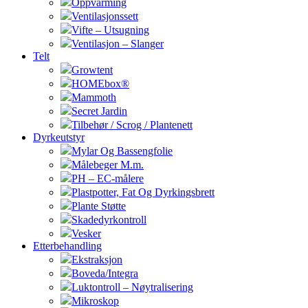
Oppvarming
Ventilasjonssett
Vifte – Utsugning
Ventilasjon – Slanger
Telt
Growtent
HOMEbox®
Mammoth
Secret Jardin
Tilbehør / Scrog / Plantenett
Dyrkeutstyr
Mylar Og Bassengfolie
Målebeger M.m.
PH – EC-målere
Plastpotter, Fat Og Dyrkingsbrett
Plante Støtte
Skadedyrkontroll
Vesker
Etterbehandling
Ekstraksjon
Boveda/Integra
Luktontroll – Nøytralisering
Mikroskop