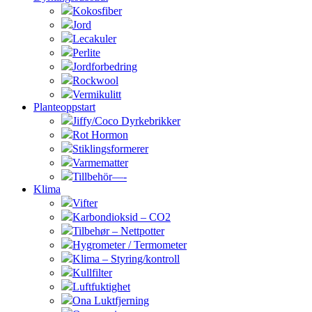
Kokosfiber
Jord
Lecakuler
Perlite
Jordforbedring
Rockwool
Vermikulitt
Planteoppstart
Jiffy/Coco Dyrkebrikker
Rot Hormon
Stiklingsformerer
Varmematter
Tillbehör—-
Klima
Vifter
Karbondioksid – CO2
Tilbehør – Nettpotter
Hygrometer / Termometer
Klima – Styring/kontroll
Kullfilter
Luftfuktighet
Ona Luktfjerning