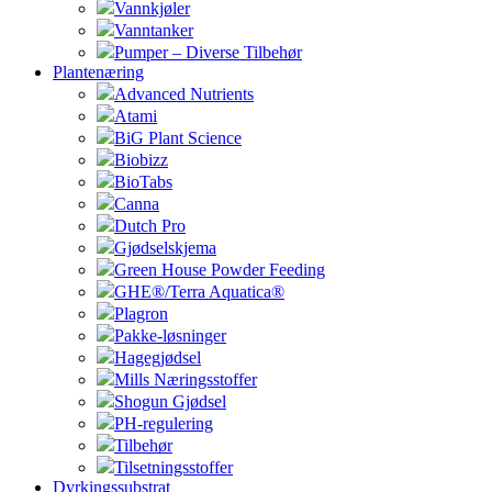
Vannkjøler
Vanntanker
Pumper – Diverse Tilbehør
Plantenæring
Advanced Nutrients
Atami
BiG Plant Science
Biobizz
BioTabs
Canna
Dutch Pro
Gjødselskjema
Green House Powder Feeding
GHE®/Terra Aquatica®
Plagron
Pakke-løsninger
Hagegjødsel
Mills Næringsstoffer
Shogun Gjødsel
PH-regulering
Tilbehør
Tilsetningsstoffer
Dyrkingssubstrat