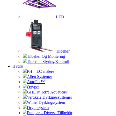
LED
Tilbehør
Tilbehør Og Montering
Timere – Styring/Kontroll
Hydro
PH – EC-målere
Alien Systemer
AutoPot™
Oxypot
GHE®/ Terra Aquatica®
Vertikale Dyrkingssystemer
Wilma Dyrkingssystem
Dryppsystem
Pumpar – Diverse Tillbehör