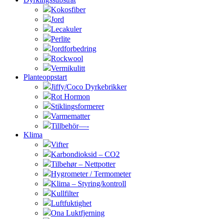
Kokosfiber
Jord
Lecakuler
Perlite
Jordforbedring
Rockwool
Vermikulitt
Planteoppstart
Jiffy/Coco Dyrkebrikker
Rot Hormon
Stiklingsformerer
Varmematter
Tillbehör—-
Klima
Vifter
Karbondioksid – CO2
Tilbehør – Nettpotter
Hygrometer / Termometer
Klima – Styring/kontroll
Kullfilter
Luftfuktighet
Ona Luktfjerning