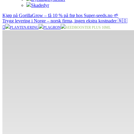
Skadedyr
Kjøp på GorillaGrow – få 10 % på frø hos Super-seeds.no 🌱
Trygg levering i Norge – norsk firma, ingen ekstra kostnader 🇳🇴
PLANTENÆRING
PLAGRON
SEEDBOOSTER PLUS 10ML