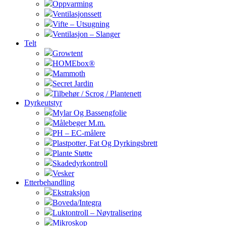
Oppvarming
Ventilasjonssett
Vifte – Utsugning
Ventilasjon – Slanger
Telt
Growtent
HOMEbox®
Mammoth
Secret Jardin
Tilbehør / Scrog / Plantenett
Dyrkeutstyr
Mylar Og Bassengfolie
Målebeger M.m.
PH – EC-målere
Plastpotter, Fat Og Dyrkingsbrett
Plante Støtte
Skadedyrkontroll
Vesker
Etterbehandling
Ekstraksjon
Boveda/Integra
Luktontroll – Nøytralisering
Mikroskop