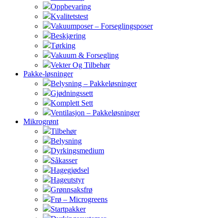
Oppbevaring
Kvalitetstest
Vakuumposer – Forseglingsposer
Beskjæring
Tørking
Vakuum & Forsegling
Vekter Og Tilbehør
Pakke-løsninger
Belysning – Pakkeløsninger
Gjødningssett
Komplett Sett
Ventilasjon – Pakkeløsninger
Mikrogrønt
Tilbehør
Belysning
Dyrkingsmedium
Såkasser
Hagegjødsel
Hageutstyr
Grønnsaksfrø
Frø – Microgreens
Startpakker