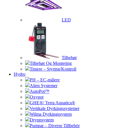
LED
Tilbehør
Tilbehør Og Montering
Timere – Styring/Kontroll
Hydro
PH – EC-målere
Alien Systemer
AutoPot™
Oxypot
GHE®/ Terra Aquatica®
Vertikale Dyrkingssystemer
Wilma Dyrkingssystem
Dryppsystem
Pumpar – Diverse Tillbehör