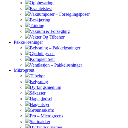
Oppbevaring
Kvalitetstest
Vakuumposer – Forseglingsposer
Beskjæring
Tørking
Vakuum & Forsegling
Vekter Og Tilbehør
Pakke-løsninger
Belysning – Pakkeløsninger
Gjødningssett
Komplett Sett
Ventilasjon – Pakkeløsninger
Mikrogrønt
Tilbehør
Belysning
Dyrkingsmedium
Såkasser
Hagegjødsel
Hageutstyr
Grønnsaksfrø
Frø – Microgreens
Startpakker
Dyrkingssystemer