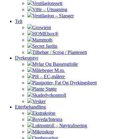
Ventilasjonssett
Vifte – Utsugning
Ventilasjon – Slanger
Telt
Growtent
HOMEbox®
Mammoth
Secret Jardin
Tilbehør / Scrog / Plantenett
Dyrkeutstyr
Mylar Og Bassengfolie
Målebeger M.m.
PH – EC-målere
Plastpotter, Fat Og Dyrkingsbrett
Plante Støtte
Skadedyrkontroll
Vesker
Etterbehandling
Ekstraksjon
Boveda/Integra
Luktontroll – Nøytralisering
Mikroskop
Oppbevaring