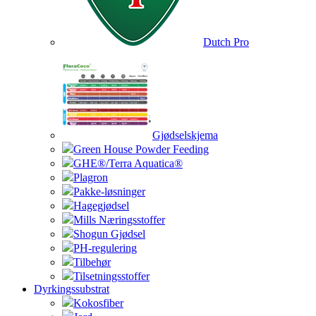
Dutch Pro
Gjødselskjema
Green House Powder Feeding
GHE®/Terra Aquatica®
Plagron
Pakke-løsninger
Hagegjødsel
Mills Næringsstoffer
Shogun Gjødsel
PH-regulering
Tilbehør
Tilsetningsstoffer
Dyrkingssubstrat
Kokosfiber