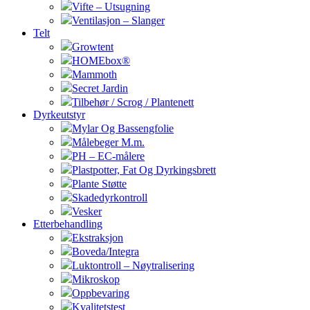
Vifte – Utsugning
Ventilasjon – Slanger
Telt
Growtent
HOMEbox®
Mammoth
Secret Jardin
Tilbehør / Scrog / Plantenett
Dyrkeutstyr
Mylar Og Bassengfolie
Målebeger M.m.
PH – EC-målere
Plastpotter, Fat Og Dyrkingsbrett
Plante Støtte
Skadedyrkontroll
Vesker
Etterbehandling
Ekstraksjon
Boveda/Integra
Luktontroll – Nøytralisering
Mikroskop
Oppbevaring
Kvalitetstest