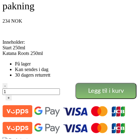
pakning
234
NOK
Inneholder:
Start 250ml
Katana Roots 250ml
På lager
Kan sendes i dag
30 dagers returrett
SHOGUN
-
Legg til i kurv
-
Formeringssett
+
2-
pakning
antall