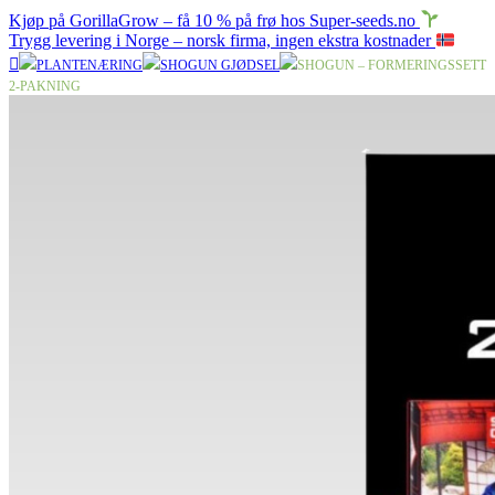
Kjøp på GorillaGrow – få 10 % på frø hos Super-seeds.no
Trygg levering i Norge – norsk firma, ingen ekstra kostnader
PLANTENÆRING
SHOGUN GJØDSEL
SHOGUN – FORMERINGSSETT
2-PAKNING