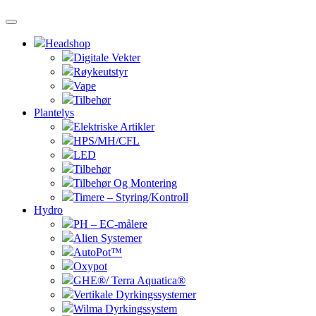
Headshop
Digitale Vekter
Røykeutstyr
Vape
Tilbehør
Plantelys
Elektriske Artikler
HPS/MH/CFL
LED
Tilbehør
Tilbehør Og Montering
Timere – Styring/Kontroll
Hydro
PH – EC-målere
Alien Systemer
AutoPot™
Oxypot
GHE®/ Terra Aquatica®
Vertikale Dyrkingssystemer
Wilma Dyrkingssystem