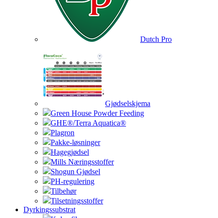
Dutch Pro
Gjødselskjema
Green House Powder Feeding
GHE®/Terra Aquatica®
Plagron
Pakke-løsninger
Hagegjødsel
Mills Næringsstoffer
Shogun Gjødsel
PH-regulering
Tilbehør
Tilsetningsstoffer
Dyrkingssubstrat