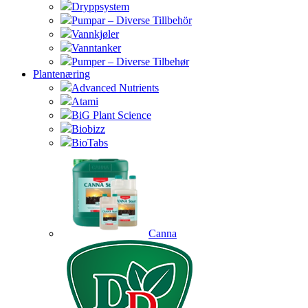
Dryppsystem
Pumpar – Diverse Tillbehör
Vannkjøler
Vanntanker
Pumper – Diverse Tilbehør
Plantenæring
Advanced Nutrients
Atami
BiG Plant Science
Biobizz
BioTabs
Canna