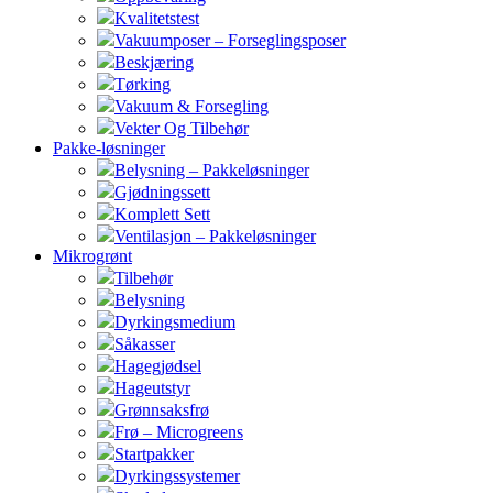
Kvalitetstest
Vakuumposer – Forseglingsposer
Beskjæring
Tørking
Vakuum & Forsegling
Vekter Og Tilbehør
Pakke-løsninger
Belysning – Pakkeløsninger
Gjødningssett
Komplett Sett
Ventilasjon – Pakkeløsninger
Mikrogrønt
Tilbehør
Belysning
Dyrkingsmedium
Såkasser
Hagegjødsel
Hageutstyr
Grønnsaksfrø
Frø – Microgreens
Startpakker
Dyrkingssystemer