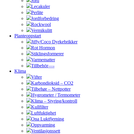
Jord
Lecakuler
Perlite
Jordforbedring
Rockwool
Vermikulitt
Planteoppstart
Jiffy/Coco Dyrkebrikker
Rot Hormon
Stiklingsformerer
Varmematter
Tillbehör—-
Klima
Vifter
Karbondioksid – CO2
Tilbehør – Nettpotter
Hygrometer / Termometer
Klima – Styring/kontroll
Kullfilter
Luftfuktighet
Ona Luktfjerning
Oppvarming
Ventilasjonssett