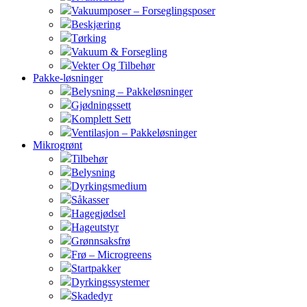
Vakuumposer – Forseglingsposer
Beskjæring
Tørking
Vakuum & Forsegling
Vekter Og Tilbehør
Pakke-løsninger
Belysning – Pakkeløsninger
Gjødningssett
Komplett Sett
Ventilasjon – Pakkeløsninger
Mikrogrønt
Tilbehør
Belysning
Dyrkingsmedium
Såkasser
Hagegjødsel
Hageutstyr
Grønnsaksfrø
Frø – Microgreens
Startpakker
Dyrkingssystemer
Skadedyr