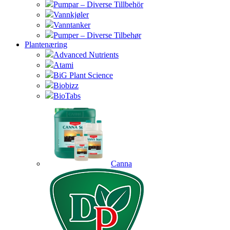
Pumpar – Diverse Tillbehör
Vannkjøler
Vanntanker
Pumper – Diverse Tilbehør
Plantenæring
Advanced Nutrients
Atami
BiG Plant Science
Biobizz
BioTabs
Canna