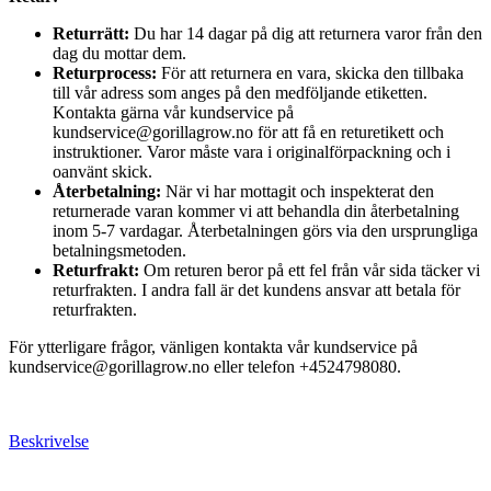
Returrätt:
Du har 14 dagar på dig att returnera varor från den
dag du mottar dem.
Returprocess:
För att returnera en vara, skicka den tillbaka
till vår adress som anges på den medföljande etiketten.
Kontakta gärna vår kundservice på
kundservice@gorillagrow.no för att få en returetikett och
instruktioner. Varor måste vara i originalförpackning och i
oanvänt skick.
Återbetalning:
När vi har mottagit och inspekterat den
returnerade varan kommer vi att behandla din återbetalning
inom 5-7 vardagar. Återbetalningen görs via den ursprungliga
betalningsmetoden.
Returfrakt:
Om returen beror på ett fel från vår sida täcker vi
returfrakten. I andra fall är det kundens ansvar att betala för
returfrakten.
För ytterligare frågor, vänligen kontakta vår kundservice på
kundservice@gorillagrow.no eller telefon +4524798080.
Beskrivelse