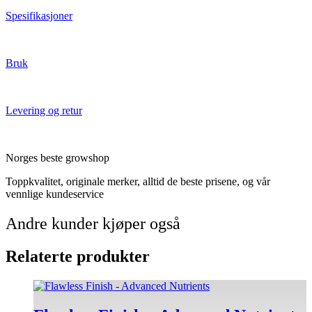
Spesifikasjoner
Bruk
Levering og retur
Norges beste growshop
Toppkvalitet, originale merker, alltid de beste prisene, og vår
vennlige kundeservice
Andre kunder kjøper også
Relaterte produkter
Dette
produktet
har