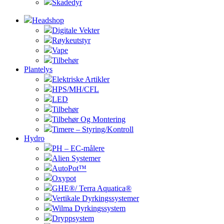
Skadedyr
Headshop
Digitale Vekter
Røykeutstyr
Vape
Tilbehør
Plantelys
Elektriske Artikler
HPS/MH/CFL
LED
Tilbehør
Tilbehør Og Montering
Timere – Styring/Kontroll
Hydro
PH – EC-målere
Alien Systemer
AutoPot™
Oxypot
GHE®/ Terra Aquatica®
Vertikale Dyrkingssystemer
Wilma Dyrkingssystem
Dryppsystem