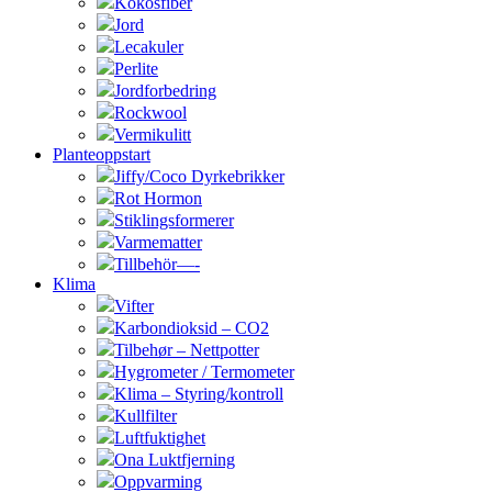
Kokosfiber
Jord
Lecakuler
Perlite
Jordforbedring
Rockwool
Vermikulitt
Planteoppstart
Jiffy/Coco Dyrkebrikker
Rot Hormon
Stiklingsformerer
Varmematter
Tillbehör—-
Klima
Vifter
Karbondioksid – CO2
Tilbehør – Nettpotter
Hygrometer / Termometer
Klima – Styring/kontroll
Kullfilter
Luftfuktighet
Ona Luktfjerning
Oppvarming