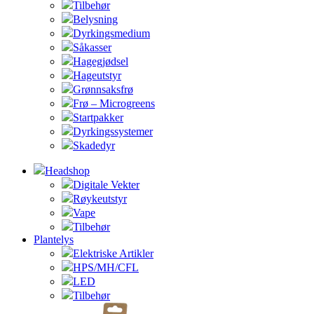
Tilbehør
Belysning
Dyrkingsmedium
Såkasser
Hagegjødsel
Hageutstyr
Grønnsaksfrø
Frø – Microgreens
Startpakker
Dyrkingssystemer
Skadedyr
Headshop
Digitale Vekter
Røykeutstyr
Vape
Tilbehør
Plantelys
Elektriske Artikler
HPS/MH/CFL
LED
Tilbehør