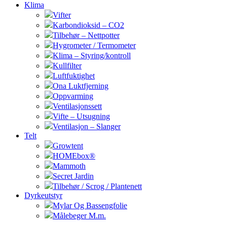
Klima
Vifter
Karbondioksid – CO2
Tilbehør – Nettpotter
Hygrometer / Termometer
Klima – Styring/kontroll
Kullfilter
Luftfuktighet
Ona Luktfjerning
Oppvarming
Ventilasjonssett
Vifte – Utsugning
Ventilasjon – Slanger
Telt
Growtent
HOMEbox®
Mammoth
Secret Jardin
Tilbehør / Scrog / Plantenett
Dyrkeutstyr
Mylar Og Bassengfolie
Målebeger M.m.