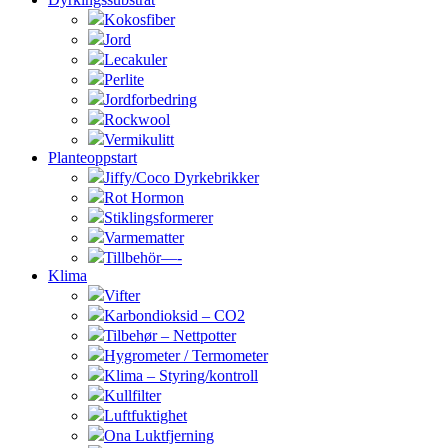
Kokosfiber
Jord
Lecakuler
Perlite
Jordforbedring
Rockwool
Vermikulitt
Planteoppstart
Jiffy/Coco Dyrkebrikker
Rot Hormon
Stiklingsformerer
Varmematter
Tillbehör—-
Klima
Vifter
Karbondioksid – CO2
Tilbehør – Nettpotter
Hygrometer / Termometer
Klima – Styring/kontroll
Kullfilter
Luftfuktighet
Ona Luktfjerning