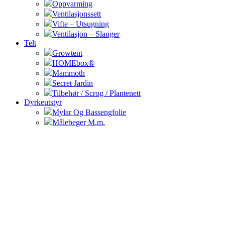
Oppvarming
Ventilasjonssett
Vifte – Utsugning
Ventilasjon – Slanger
Telt
Growtent
HOMEbox®
Mammoth
Secret Jardin
Tilbehør / Scrog / Plantenett
Dyrkeutstyr
Mylar Og Bassengfolie
Målebeger M.m.