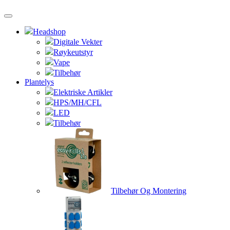
Headshop
Digitale Vekter
Røykeutstyr
Vape
Tilbehør
Plantelys
Elektriske Artikler
HPS/MH/CFL
LED
Tilbehør
Tilbehør Og Montering