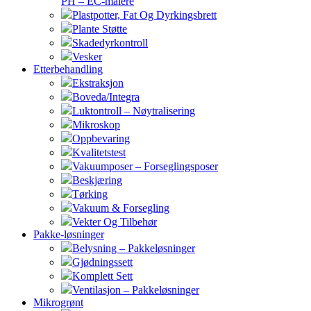
PH – EC-målere
Plastpotter, Fat Og Dyrkingsbrett
Plante Støtte
Skadedyrkontroll
Vesker
Etterbehandling
Ekstraksjon
Boveda/Integra
Luktontroll – Nøytralisering
Mikroskop
Oppbevaring
Kvalitetstest
Vakuumposer – Forseglingsposer
Beskjæring
Tørking
Vakuum & Forsegling
Vekter Og Tilbehør
Pakke-løsninger
Belysning – Pakkeløsninger
Gjødningssett
Komplett Sett
Ventilasjon – Pakkeløsninger
Mikrogrønt