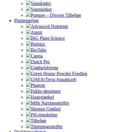
Vannkjøler
Vanntanker
Pumper – Diverse Tilbehør
Plantenæring
Advanced Nutrients
Atami
BiG Plant Science
Biobizz
BioTabs
Canna
Dutch Pro
Gjødselskjema
Green House Powder Feeding
GHE®/Terra Aquatica®
Plagron
Pakke-løsninger
Hagegjødsel
Mills Næringsstoffer
Shogun Gjødsel
PH-regulering
Tilbehør
Tilsetningsstoffer
Dyrkingssubstrat