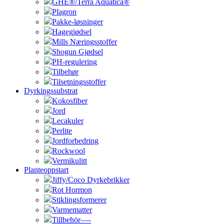
GHE®/Terra Aquatica®
Plagron
Pakke-løsninger
Hagegjødsel
Mills Næringsstoffer
Shogun Gjødsel
PH-regulering
Tilbehør
Tilsetningsstoffer
Dyrkingssubstrat
Kokosfiber
Jord
Lecakuler
Perlite
Jordforbedring
Rockwool
Vermikulitt
Planteoppstart
Jiffy/Coco Dyrkebrikker
Rot Hormon
Stiklingsformerer
Varmematter
Tillbehör—-