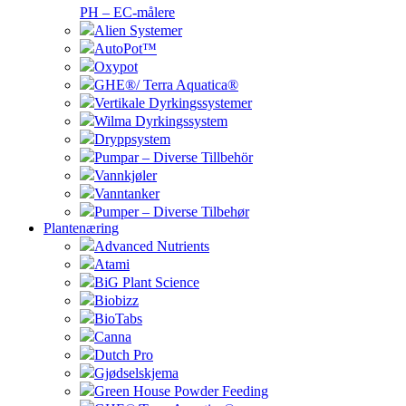
PH – EC-målere
Alien Systemer
AutoPot™
Oxypot
GHE®/ Terra Aquatica®
Vertikale Dyrkingssystemer
Wilma Dyrkingssystem
Dryppsystem
Pumpar – Diverse Tillbehör
Vannkjøler
Vanntanker
Pumper – Diverse Tilbehør
Plantenæring
Advanced Nutrients
Atami
BiG Plant Science
Biobizz
BioTabs
Canna
Dutch Pro
Gjødselskjema
Green House Powder Feeding