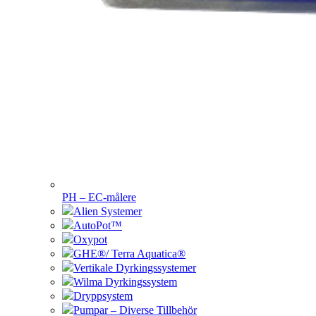
PH – EC-målere
Alien Systemer
AutoPot™
Oxypot
GHE®/ Terra Aquatica®
Vertikale Dyrkingssystemer
Wilma Dyrkingssystem
Dryppsystem
Pumpar – Diverse Tillbehör