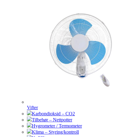
Vifter
Karbondioksid – CO2
Tilbehør – Nettpotter
Hygrometer / Termometer
Klima – Styring/kontroll