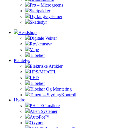
Frø – Microgreens
Startpakker
Dyrkingssystemer
Skadedyr
Headshop
Digitale Vekter
Røykeutstyr
Vape
Tilbehør
Plantelys
Elektriske Artikler
HPS/MH/CFL
LED
Tilbehør
Tilbehør Og Montering
Timere – Styring/Kontroll
Hydro
PH – EC-målere
Alien Systemer
AutoPot™
Oxypot