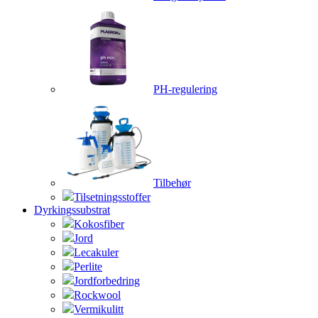
PH-regulering
Tilbehør
Tilsetningsstoffer
Dyrkingssubstrat
Kokosfiber
Jord
Lecakuler
Perlite
Jordforbedring
Rockwool
Vermikulitt