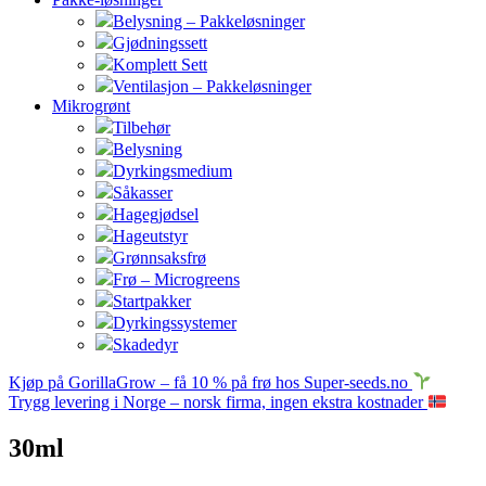
Belysning – Pakkeløsninger
Gjødningssett
Komplett Sett
Ventilasjon – Pakkeløsninger
Mikrogrønt
Tilbehør
Belysning
Dyrkingsmedium
Såkasser
Hagegjødsel
Hageutstyr
Grønnsaksfrø
Frø – Microgreens
Startpakker
Dyrkingssystemer
Skadedyr
Kjøp på GorillaGrow – få 10 % på frø hos Super-seeds.no
Trygg levering i Norge – norsk firma, ingen ekstra kostnader
30ml