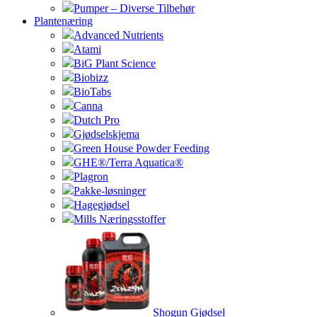
Pumper – Diverse Tilbehør
Plantenæring
Advanced Nutrients
Atami
BiG Plant Science
Biobizz
BioTabs
Canna
Dutch Pro
Gjødselskjema
Green House Powder Feeding
GHE®/Terra Aquatica®
Plagron
Pakke-løsninger
Hagegjødsel
Mills Næringsstoffer
Shogun Gjødsel