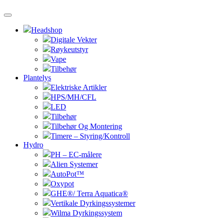
Headshop
Digitale Vekter
Røykeutstyr
Vape
Tilbehør
Plantelys
Elektriske Artikler
HPS/MH/CFL
LED
Tilbehør
Tilbehør Og Montering
Timere – Styring/Kontroll
Hydro
PH – EC-målere
Alien Systemer
AutoPot™
Oxypot
GHE®/ Terra Aquatica®
Vertikale Dyrkingssystemer
Wilma Dyrkingssystem