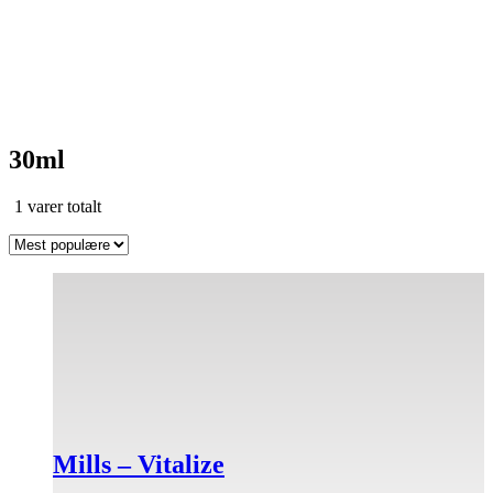
30ml
Sortert
1 varer totalt
etter
propularitet
Dette
produktet
har
flere
varianter.
Alternativene
kan
velges
på
Mills – Vitalize
produktsiden