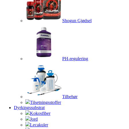
Shogun Gjødsel
PH-regulering
Tilbehør
Tilsetningsstoffer
Dyrkingssubstrat
Kokosfiber
Jord
Lecakuler