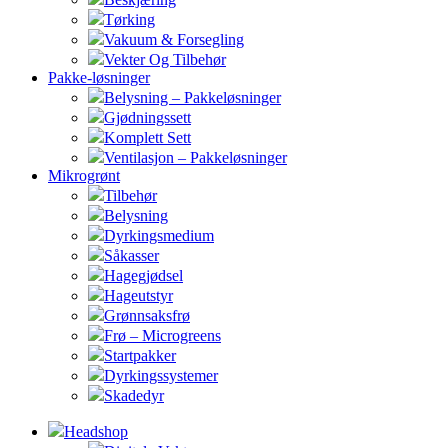
Tørking
Vakuum & Forsegling
Vekter Og Tilbehør
Pakke-løsninger
Belysning – Pakkeløsninger
Gjødningssett
Komplett Sett
Ventilasjon – Pakkeløsninger
Mikrogrønt
Tilbehør
Belysning
Dyrkingsmedium
Såkasser
Hagegjødsel
Hageutstyr
Grønnsaksfrø
Frø – Microgreens
Startpakker
Dyrkingssystemer
Skadedyr
Headshop