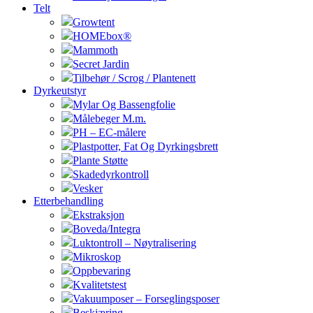
Telt
Growtent
HOMEbox®
Mammoth
Secret Jardin
Tilbehør / Scrog / Plantenett
Dyrkeutstyr
Mylar Og Bassengfolie
Målebeger M.m.
PH – EC-målere
Plastpotter, Fat Og Dyrkingsbrett
Plante Støtte
Skadedyrkontroll
Vesker
Etterbehandling
Ekstraksjon
Boveda/Integra
Luktontroll – Nøytralisering
Mikroskop
Oppbevaring
Kvalitetstest
Vakuumposer – Forseglingsposer
Beskjæring