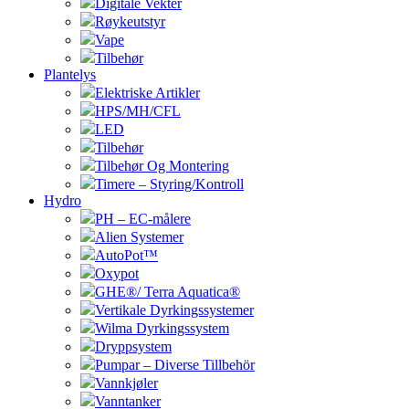
Digitale Vekter
Røykeutstyr
Vape
Tilbehør
Plantelys
Elektriske Artikler
HPS/MH/CFL
LED
Tilbehør
Tilbehør Og Montering
Timere – Styring/Kontroll
Hydro
PH – EC-målere
Alien Systemer
AutoPot™
Oxypot
GHE®/ Terra Aquatica®
Vertikale Dyrkingssystemer
Wilma Dyrkingssystem
Dryppsystem
Pumpar – Diverse Tillbehör
Vannkjøler
Vanntanker