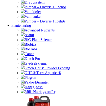
Dryppsystem
Pumpar – Diverse Tillbehör
Vannkjøler
Vanntanker
Pumper – Diverse Tilbehør
Plantenæring
Advanced Nutrients
Atami
BiG Plant Science
Biobizz
BioTabs
Canna
Dutch Pro
Gjødselskjema
Green House Powder Feeding
GHE®/Terra Aquatica®
Plagron
Pakke-løsninger
Hagegjødsel
Mills Næringsstoffer