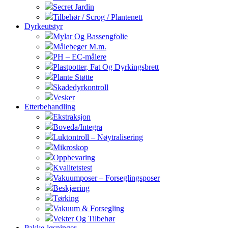
Secret Jardin
Tilbehør / Scrog / Plantenett
Dyrkeutstyr
Mylar Og Bassengfolie
Målebeger M.m.
PH – EC-målere
Plastpotter, Fat Og Dyrkingsbrett
Plante Støtte
Skadedyrkontroll
Vesker
Etterbehandling
Ekstraksjon
Boveda/Integra
Luktontroll – Nøytralisering
Mikroskop
Oppbevaring
Kvalitetstest
Vakuumposer – Forseglingsposer
Beskjæring
Tørking
Vakuum & Forsegling
Vekter Og Tilbehør
Pakke-løsninger