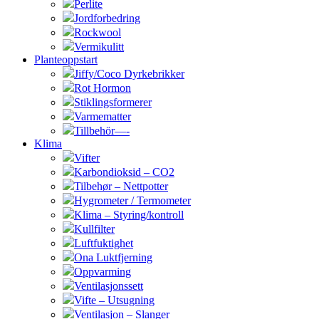
Perlite
Jordforbedring
Rockwool
Vermikulitt
Planteoppstart
Jiffy/Coco Dyrkebrikker
Rot Hormon
Stiklingsformerer
Varmematter
Tillbehör—-
Klima
Vifter
Karbondioksid – CO2
Tilbehør – Nettpotter
Hygrometer / Termometer
Klima – Styring/kontroll
Kullfilter
Luftfuktighet
Ona Luktfjerning
Oppvarming
Ventilasjonssett
Vifte – Utsugning
Ventilasjon – Slanger