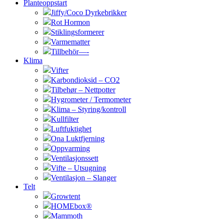
Planteoppstart
Jiffy/Coco Dyrkebrikker
Rot Hormon
Stiklingsformerer
Varmematter
Tillbehör—-
Klima
Vifter
Karbondioksid – CO2
Tilbehør – Nettpotter
Hygrometer / Termometer
Klima – Styring/kontroll
Kullfilter
Luftfuktighet
Ona Luktfjerning
Oppvarming
Ventilasjonssett
Vifte – Utsugning
Ventilasjon – Slanger
Telt
Growtent
HOMEbox®
Mammoth