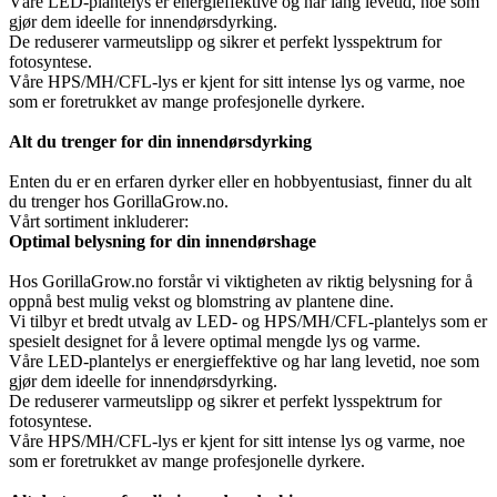
Våre LED-plantelys er energieffektive og har lang levetid, noe som
gjør dem ideelle for innendørsdyrking.
De reduserer varmeutslipp og sikrer et perfekt lysspektrum for
fotosyntese.
Våre HPS/MH/CFL-lys er kjent for sitt intense lys og varme, noe
som er foretrukket av mange profesjonelle dyrkere.
Alt du trenger for din innendørsdyrking
Enten du er en erfaren dyrker eller en hobbyentusiast, finner du alt
du trenger hos GorillaGrow.no.
Vårt sortiment inkluderer:
Optimal belysning for din innendørshage
Hos GorillaGrow.no forstår vi viktigheten av riktig belysning for å
oppnå best mulig vekst og blomstring av plantene dine.
Vi tilbyr et bredt utvalg av LED- og HPS/MH/CFL-plantelys som er
spesielt designet for å levere optimal mengde lys og varme.
Våre LED-plantelys er energieffektive og har lang levetid, noe som
gjør dem ideelle for innendørsdyrking.
De reduserer varmeutslipp og sikrer et perfekt lysspektrum for
fotosyntese.
Våre HPS/MH/CFL-lys er kjent for sitt intense lys og varme, noe
som er foretrukket av mange profesjonelle dyrkere.