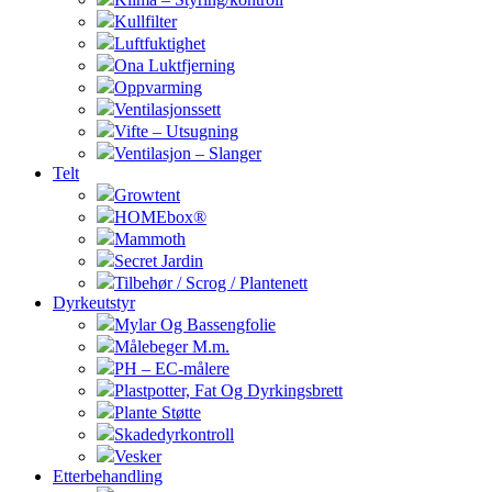
Kullfilter
Luftfuktighet
Ona Luktfjerning
Oppvarming
Ventilasjonssett
Vifte – Utsugning
Ventilasjon – Slanger
Telt
Growtent
HOMEbox®
Mammoth
Secret Jardin
Tilbehør / Scrog / Plantenett
Dyrkeutstyr
Mylar Og Bassengfolie
Målebeger M.m.
PH – EC-målere
Plastpotter, Fat Og Dyrkingsbrett
Plante Støtte
Skadedyrkontroll
Vesker
Etterbehandling