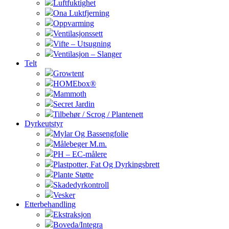
Luftfuktighet
Ona Luktfjerning
Oppvarming
Ventilasjonssett
Vifte – Utsugning
Ventilasjon – Slanger
Telt
Growtent
HOMEbox®
Mammoth
Secret Jardin
Tilbehør / Scrog / Plantenett
Dyrkeutstyr
Mylar Og Bassengfolie
Målebeger M.m.
PH – EC-målere
Plastpotter, Fat Og Dyrkingsbrett
Plante Støtte
Skadedyrkontroll
Vesker
Etterbehandling
Ekstraksjon
Boveda/Integra