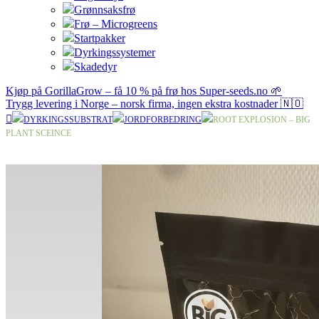
Grønnsaksfrø
Frø – Microgreens
Startpakker
Dyrkingssystemer
Skadedyr
Kjøp på GorillaGrow – få 10 % på frø hos Super-seeds.no 🌱
Trygg levering i Norge – norsk firma, ingen ekstra kostnader 🇳🇴
DYRKINGSSUBSTRAT
JORDFORBEDRING
ROOT EXPLOSION – BIG
PLANT SCEINCE