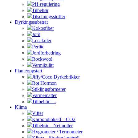
PH-regulering
Tilbehør
Tilsetningsstoffer
Dyrkingssubstrat
Kokosfiber
Jord
Lecakuler
Perlite
Jordforbedring
Rockwool
Vermikulitt
Planteoppstart
Jiffy/Coco Dyrkebrikker
Rot Hormon
Stiklingsformerer
Varmematter
Tillbehör—-
Klima
Vifter
Karbondioksid – CO2
Tilbehør – Nettpotter
Hygrometer / Termometer
Klima – Styring/kontroll