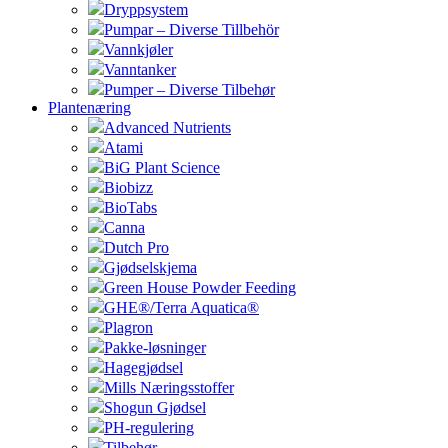
Dryppsystem
Pumpar – Diverse Tillbehör
Vannkjøler
Vanntanker
Pumper – Diverse Tilbehør
Plantenæring
Advanced Nutrients
Atami
BiG Plant Science
Biobizz
BioTabs
Canna
Dutch Pro
Gjødselskjema
Green House Powder Feeding
GHE®/Terra Aquatica®
Plagron
Pakke-løsninger
Hagegjødsel
Mills Næringsstoffer
Shogun Gjødsel
PH-regulering
Tilbehør