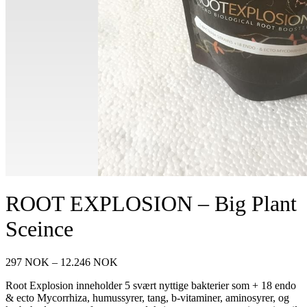
ROOT EXPLOSION – Big Plant
Sceince
Prisområde:
297
NOK
–
12.246
NOK
297 NOK
Root Explosion inneholder 5 svært nyttige bakterier som + 18 endo
til
& ecto Mycorrhiza, humussyrer, tang, b-vitaminer, aminosyrer, og
12.246 NOK