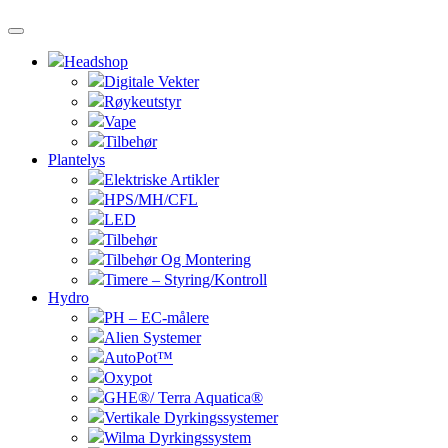
Headshop
Digitale Vekter
Røykeutstyr
Vape
Tilbehør
Plantelys
Elektriske Artikler
HPS/MH/CFL
LED
Tilbehør
Tilbehør Og Montering
Timere – Styring/Kontroll
Hydro
PH – EC-målere
Alien Systemer
AutoPot™
Oxypot
GHE®/ Terra Aquatica®
Vertikale Dyrkingssystemer
Wilma Dyrkingssystem