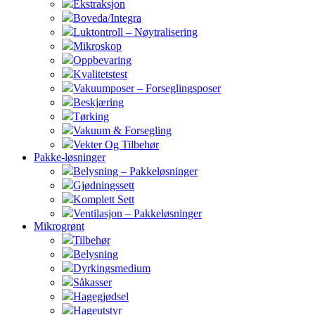
Ekstraksjon
Boveda/Integra
Luktontroll – Nøytralisering
Mikroskop
Oppbevaring
Kvalitetstest
Vakuumposer – Forseglingsposer
Beskjæring
Tørking
Vakuum & Forsegling
Vekter Og Tilbehør
Pakke-løsninger
Belysning – Pakkeløsninger
Gjødningssett
Komplett Sett
Ventilasjon – Pakkeløsninger
Mikrogrønt
Tilbehør
Belysning
Dyrkingsmedium
Såkasser
Hagegjødsel
Hageutstyr