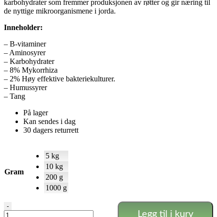
karbohydrater som fremmer produksjonen av røtter og gir næring til
de nyttige mikroorganismene i jorda.
Inneholder:
– B-vitaminer
– Aminosyrer
– Karbohydrater
– 8% Mykorrhiza
– 2% Høy effektive bakteriekulturer.
– Humussyrer
– Tang
På lager
Kan sendes i dag
30 dagers returrett
5 kg
10 kg
Gram
200 g
1000 g
ROOT
-
Legg til i kurv
EXPLOSION