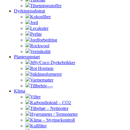
Tilsetningsstoffer
Dyrkingssubstrat
Kokosfiber
Jord
Lecakuler
Perlite
Jordforbedring
Rockwool
Vermikulitt
Planteoppstart
Jiffy/Coco Dyrkebrikker
Rot Hormon
Stiklingsformerer
Varmematter
Tillbehör—-
Klima
Vifter
Karbondioksid – CO2
Tilbehør – Nettpotter
Hygrometer / Termometer
Klima – Styring/kontroll
Kullfilter