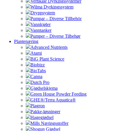
Vertikale Dyrkingssystemer
Wilma Dyrkingssystem
Dryppsystem
Pumpar – Diverse Tillbehör
Vannkjøler
Vanntanker
Pumper – Diverse Tilbehør
Plantenæring
Advanced Nutrients
Atami
BiG Plant Science
Biobizz
BioTabs
Canna
Dutch Pro
Gjødselskjema
Green House Powder Feeding
GHE®/Terra Aquatica®
Plagron
Pakke-løsninger
Hagegjødsel
Mills Næringsstoffer
Shogun Gjødsel