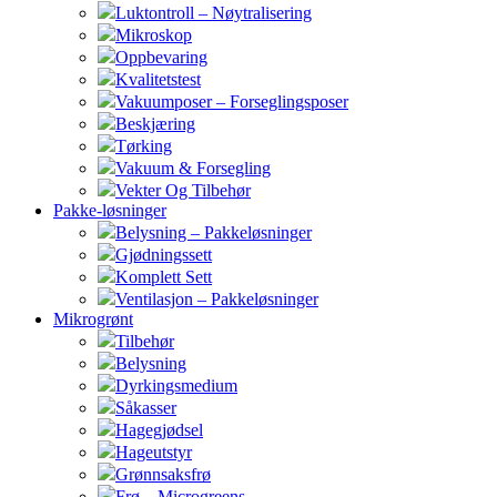
Luktontroll – Nøytralisering
Mikroskop
Oppbevaring
Kvalitetstest
Vakuumposer – Forseglingsposer
Beskjæring
Tørking
Vakuum & Forsegling
Vekter Og Tilbehør
Pakke-løsninger
Belysning – Pakkeløsninger
Gjødningssett
Komplett Sett
Ventilasjon – Pakkeløsninger
Mikrogrønt
Tilbehør
Belysning
Dyrkingsmedium
Såkasser
Hagegjødsel
Hageutstyr
Grønnsaksfrø
Frø – Microgreens