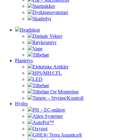
Startpakker
Dyrkingssystemer
Skadedyr
Headshop
Digitale Vekter
Røykeutstyr
Vape
Tilbehør
Plantelys
Elektriske Artikler
HPS/MH/CFL
LED
Tilbehør
Tilbehør Og Montering
Timere – Styring/Kontroll
Hydro
PH – EC-målere
Alien Systemer
AutoPot™
Oxypot
GHE®/ Terra Aquatica®