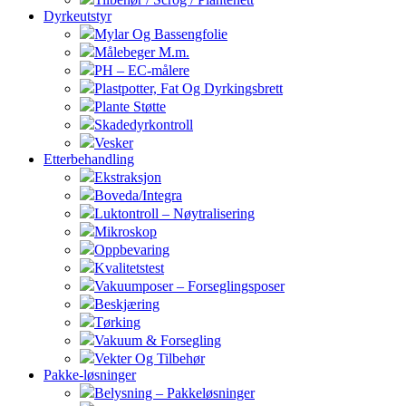
Dyrkeutstyr
Mylar Og Bassengfolie
Målebeger M.m.
PH – EC-målere
Plastpotter, Fat Og Dyrkingsbrett
Plante Støtte
Skadedyrkontroll
Vesker
Etterbehandling
Ekstraksjon
Boveda/Integra
Luktontroll – Nøytralisering
Mikroskop
Oppbevaring
Kvalitetstest
Vakuumposer – Forseglingsposer
Beskjæring
Tørking
Vakuum & Forsegling
Vekter Og Tilbehør
Pakke-løsninger
Belysning – Pakkeløsninger