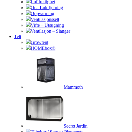
Luftfuktighet
Ona Luktfjerning
Oppvarming
Ventilasjonssett
Vifte – Utsugning
Ventilasjon – Slanger
Telt
Growtent
HOMEbox®
Mammoth
Secret Jardin
Tilbehør / Scrog / Plantenett