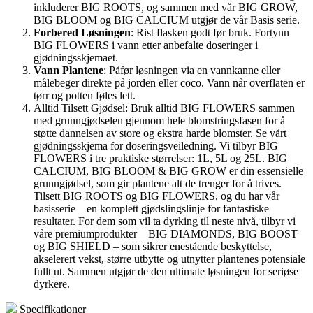
inkluderer BIG ROOTS, og sammen med vår BIG GROW,
BIG BLOOM og BIG CALCIUM utgjør de vår Basis serie.
Forbered Løsningen
: Rist flasken godt før bruk. Fortynn
BIG FLOWERS i vann etter anbefalte doseringer i
gjødningsskjemaet.
Vann Plantene
: Påfør løsningen via en vannkanne eller
målebeger direkte på jorden eller coco. Vann når overflaten er
tørr og potten føles lett.
Alltid Tilsett Gjødsel: Bruk alltid BIG FLOWERS sammen
med grunngjødselen gjennom hele blomstringsfasen for å
støtte dannelsen av store og ekstra harde blomster. Se vårt
gjødningsskjema for doseringsveiledning. Vi tilbyr BIG
FLOWERS i tre praktiske størrelser: 1L, 5L og 25L. BIG
CALCIUM, BIG BLOOM & BIG GROW er din essensielle
grunngjødsel, som gir plantene alt de trenger for å trives.
Tilsett BIG ROOTS og BIG FLOWERS, og du har vår
basisserie – en komplett gjødslingslinje for fantastiske
resultater. For dem som vil ta dyrking til neste nivå, tilbyr vi
våre premiumprodukter – BIG DIAMONDS, BIG BOOST
og BIG SHIELD – som sikrer enestående beskyttelse,
akselerert vekst, større utbytte og utnytter plantenes potensiale
fullt ut. Sammen utgjør de den ultimate løsningen for seriøse
dyrkere.
Specifikationer