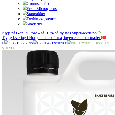
Grønnsaksfrø
Frø – Microgreens
Startpakker
Dyrkingssystemer
Skadedyr
Kjøp på GorillaGrow – få 10 % på frø hos Super-seeds.no
Trygg levering i Norge – norsk firma, ingen ekstra kostnader
PLANTENÆRING
BIG PLANT SCIENCE
BIG FLOWERS – BIG PLANT
SCIENCE