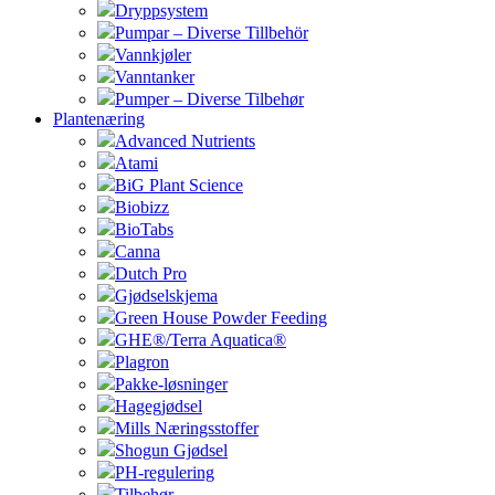
Dryppsystem
Pumpar – Diverse Tillbehör
Vannkjøler
Vanntanker
Pumper – Diverse Tilbehør
Plantenæring
Advanced Nutrients
Atami
BiG Plant Science
Biobizz
BioTabs
Canna
Dutch Pro
Gjødselskjema
Green House Powder Feeding
GHE®/Terra Aquatica®
Plagron
Pakke-løsninger
Hagegjødsel
Mills Næringsstoffer
Shogun Gjødsel
PH-regulering
Tilbehør