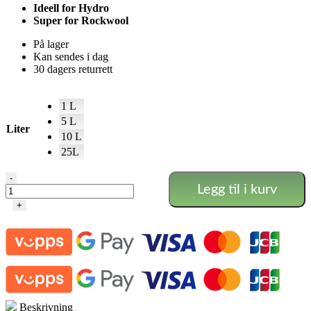
Ideell for Hydro
Super for Rockwool
På lager
Kan sendes i dag
30 dagers returrett
1 L
5 L
Liter
10 L
25L
BIG
-
Legg til i kurv
FLOWERS
-
+
Big
Plant
Science
antall
Beskrivning