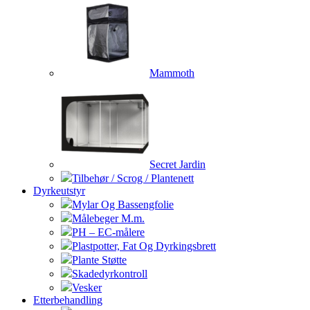
Mammoth
Secret Jardin
Tilbehør / Scrog / Plantenett
Dyrkeutstyr
Mylar Og Bassengfolie
Målebeger M.m.
PH – EC-målere
Plastpotter, Fat Og Dyrkingsbrett
Plante Støtte
Skadedyrkontroll
Vesker
Etterbehandling