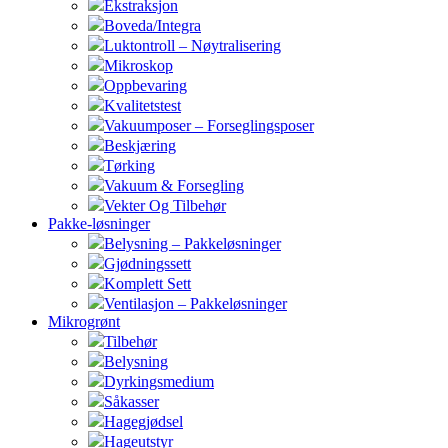
Ekstraksjon
Boveda/Integra
Luktontroll – Nøytralisering
Mikroskop
Oppbevaring
Kvalitetstest
Vakuumposer – Forseglingsposer
Beskjæring
Tørking
Vakuum & Forsegling
Vekter Og Tilbehør
Pakke-løsninger
Belysning – Pakkeløsninger
Gjødningssett
Komplett Sett
Ventilasjon – Pakkeløsninger
Mikrogrønt
Tilbehør
Belysning
Dyrkingsmedium
Såkasser
Hagegjødsel
Hageutstyr