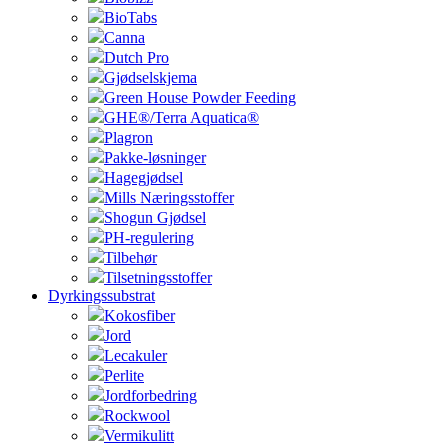
BioTabs
Canna
Dutch Pro
Gjødselskjema
Green House Powder Feeding
GHE®/Terra Aquatica®
Plagron
Pakke-løsninger
Hagegjødsel
Mills Næringsstoffer
Shogun Gjødsel
PH-regulering
Tilbehør
Tilsetningsstoffer
Dyrkingssubstrat
Kokosfiber
Jord
Lecakuler
Perlite
Jordforbedring
Rockwool
Vermikulitt