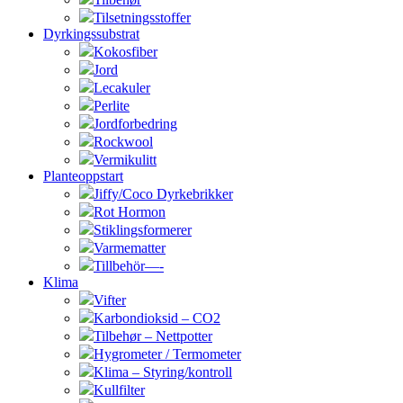
Tilsetningsstoffer
Dyrkingssubstrat
Kokosfiber
Jord
Lecakuler
Perlite
Jordforbedring
Rockwool
Vermikulitt
Planteoppstart
Jiffy/Coco Dyrkebrikker
Rot Hormon
Stiklingsformerer
Varmematter
Tillbehör—-
Klima
Vifter
Karbondioksid – CO2
Tilbehør – Nettpotter
Hygrometer / Termometer
Klima – Styring/kontroll
Kullfilter