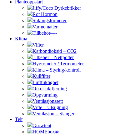
Planteoppstart
Jiffy/Coco Dyrkebrikker
Rot Hormon
Stiklingsformerer
Varmematter
Tillbehör—-
Klima
Vifter
Karbondioksid – CO2
Tilbehør – Nettpotter
Hygrometer / Termometer
Klima – Styring/kontroll
Kullfilter
Luftfuktighet
Ona Luktfjerning
Oppvarming
Ventilasjonssett
Vifte – Utsugning
Ventilasjon – Slanger
Telt
Growtent
HOMEbox®