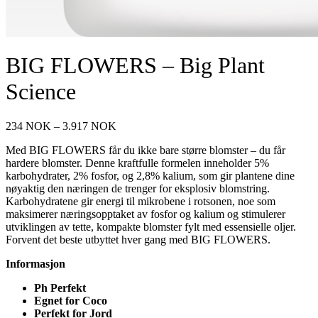
BIG FLOWERS – Big Plant
Science
Prisområde:
234
NOK
–
3.917
NOK
234 NOK
Med BIG FLOWERS får du ikke bare større blomster – du får
til
hardere blomster. Denne kraftfulle formelen inneholder 5%
3.917 NOK
karbohydrater, 2% fosfor, og 2,8% kalium, som gir plantene dine
nøyaktig den næringen de trenger for eksplosiv blomstring.
Karbohydratene gir energi til mikrobene i rotsonen, noe som
maksimerer næringsopptaket av fosfor og kalium og stimulerer
utviklingen av tette, kompakte blomster fylt med essensielle oljer.
Forvent det beste utbyttet hver gang med BIG FLOWERS.
Informasjon
Ph Perfekt
Egnet for Coco
Perfekt for Jord