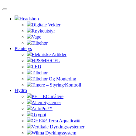
Headshop
Digitale Vekter
Røykeutstyr
Vape
Tilbehør
Plantelys
Elektriske Artikler
HPS/MH/CFL
LED
Tilbehør
Tilbehør Og Montering
Timere – Styring/Kontroll
Hydro
PH – EC-målere
Alien Systemer
AutoPot™
Oxypot
GHE®/ Terra Aquatica®
Vertikale Dyrkingssystemer
Wilma Dyrkingssystem