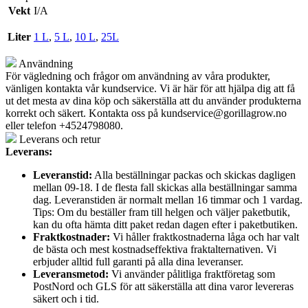
Vekt
I/A
Liter
1 L
,
5 L
,
10 L
,
25L
Användning
För vägledning och frågor om användning av våra produkter,
vänligen kontakta vår kundservice. Vi är här för att hjälpa dig att få
ut det mesta av dina köp och säkerställa att du använder produkterna
korrekt och säkert. Kontakta oss på
kundservice@gorillagrow.no
eller telefon +4524798080.
Leverans och retur
Leverans:
Leveranstid:
Alla beställningar packas och skickas dagligen
mellan 09-18. I de flesta fall skickas alla beställningar samma
dag. Leveranstiden är normalt mellan 16 timmar och 1 vardag.
Tips: Om du beställer fram till helgen och väljer paketbutik,
kan du ofta hämta ditt paket redan dagen efter i paketbutiken.
Fraktkostnader:
Vi håller fraktkostnaderna låga och har valt
de bästa och mest kostnadseffektiva fraktalternativen. Vi
erbjuder alltid full garanti på alla dina leveranser.
Leveransmetod:
Vi använder pålitliga fraktföretag som
PostNord och GLS för att säkerställa att dina varor levereras
säkert och i tid.