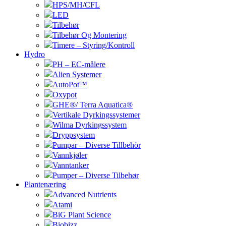
HPS/MH/CFL
LED
Tilbehør
Tilbehør Og Montering
Timere – Styring/Kontroll
Hydro
PH – EC-målere
Alien Systemer
AutoPot™
Oxypot
GHE®/ Terra Aquatica®
Vertikale Dyrkingssystemer
Wilma Dyrkingssystem
Dryppsystem
Pumpar – Diverse Tillbehör
Vannkjøler
Vanntanker
Pumper – Diverse Tilbehør
Plantenæring
Advanced Nutrients
Atami
BiG Plant Science
Biobizz