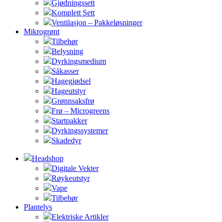
Gjødningssett
Komplett Sett
Ventilasjon – Pakkeløsninger
Mikrogrønt
Tilbehør
Belysning
Dyrkingsmedium
Såkasser
Hagegjødsel
Hageutstyr
Grønnsaksfrø
Frø – Microgreens
Startpakker
Dyrkingssystemer
Skadedyr
Headshop
Digitale Vekter
Røykeutstyr
Vape
Tilbehør
Plantelys
Elektriske Artikler