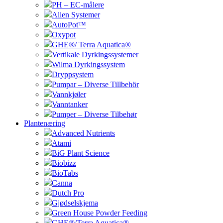
PH – EC-målere
Alien Systemer
AutoPot™
Oxypot
GHE®/ Terra Aquatica®
Vertikale Dyrkingssystemer
Wilma Dyrkingssystem
Dryppsystem
Pumpar – Diverse Tillbehör
Vannkjøler
Vanntanker
Pumper – Diverse Tilbehør
Plantenæring
Advanced Nutrients
Atami
BiG Plant Science
Biobizz
BioTabs
Canna
Dutch Pro
Gjødselskjema
Green House Powder Feeding
GHE®/Terra Aquatica®