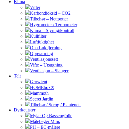
Klima
Vifter
Karbondioksid – CO2
Tilbehør – Nettpotter
Hygrometer / Termometer
Klima – Styring/kontroll
Kullfilter
Luftfuktighet
Ona Luktfjerning
Oppvarming
Ventilasjonssett
Vifte – Utsugning
Ventilasjon – Slanger
Telt
Growtent
HOMEbox®
Mammoth
Secret Jardin
Tilbehør / Scrog / Plantenett
Dyrkeutstyr
Mylar Og Bassengfolie
Målebeger M.m.
PH – EC-målere