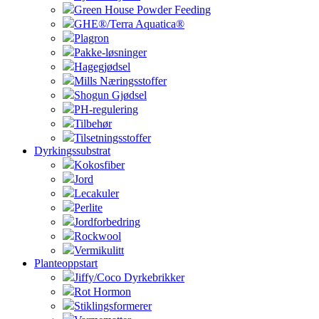
Green House Powder Feeding
GHE®/Terra Aquatica®
Plagron
Pakke-løsninger
Hagegjødsel
Mills Næringsstoffer
Shogun Gjødsel
PH-regulering
Tilbehør
Tilsetningsstoffer
Dyrkingssubstrat
Kokosfiber
Jord
Lecakuler
Perlite
Jordforbedring
Rockwool
Vermikulitt
Planteoppstart
Jiffy/Coco Dyrkebrikker
Rot Hormon
Stiklingsformerer