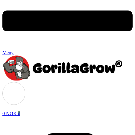
Meny
0
NOK
0