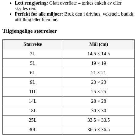
Lett rengjøring:
Glatt overflate – tørkes enkelt av eller
skylles ren.
Perfekt for alle miljøer:
Bruk den i drivhus, veksttelt, butikk,
utstilling eller hjemme.
Tilgjengelige størrelser
Størrelse
Mål (cm)
2L
14.5 × 14.5
5L
19 × 19
6L
21 × 21
9L
23 × 23
11L
25 × 25
14L
28 × 28
18L
30 × 30
25L
33.5 × 33.5
30L
36.5 × 36.5