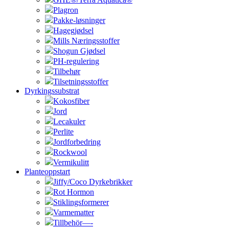
Plagron
Pakke-løsninger
Hagegjødsel
Mills Næringsstoffer
Shogun Gjødsel
PH-regulering
Tilbehør
Tilsetningsstoffer
Dyrkingssubstrat
Kokosfiber
Jord
Lecakuler
Perlite
Jordforbedring
Rockwool
Vermikulitt
Planteoppstart
Jiffy/Coco Dyrkebrikker
Rot Hormon
Stiklingsformerer
Varmematter
Tillbehör—-