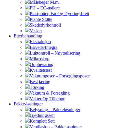
Målebeger M.m.
PH – EC-målere
Plastpotter, Fat Og Dyrkingsbrett
Plante Støtte
Skadedyrkontroll
Vesker
Etterbehandling
Ekstraksjon
Boveda/Integra
Luktontroll – Nøytralisering
Mikroskop
Oppbevaring
Kvalitetstest
Vakuumposer – Forseglingsposer
Beskjæring
Tørking
Vakuum & Forsegling
Vekter Og Tilbehør
Pakke-løsninger
Belysning – Pakkeløsninger
Gjødningssett
Komplett Sett
Ventilasjon – Pakkeløsninger