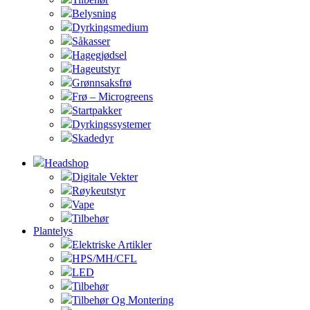
Belysning
Dyrkingsmedium
Såkasser
Hagegjødsel
Hageutstyr
Grønnsaksfrø
Frø – Microgreens
Startpakker
Dyrkingssystemer
Skadedyr
Headshop
Digitale Vekter
Røykeutstyr
Vape
Tilbehør
Plantelys
Elektriske Artikler
HPS/MH/CFL
LED
Tilbehør
Tilbehør Og Montering