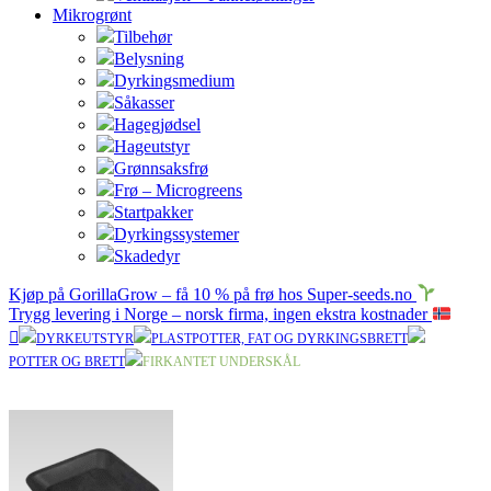
Mikrogrønt
Tilbehør
Belysning
Dyrkingsmedium
Såkasser
Hagegjødsel
Hageutstyr
Grønnsaksfrø
Frø – Microgreens
Startpakker
Dyrkingssystemer
Skadedyr
Kjøp på GorillaGrow – få 10 % på frø hos Super-seeds.no
Trygg levering i Norge – norsk firma, ingen ekstra kostnader
DYRKEUTSTYR
PLASTPOTTER, FAT OG DYRKINGSBRETT
POTTER OG BRETT
FIRKANTET UNDERSKÅL