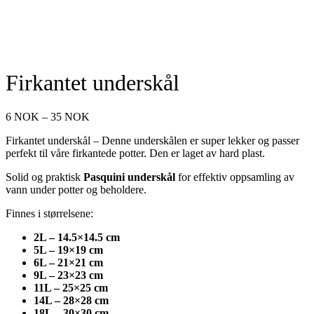
Firkantet underskål
Prisområde:
6
NOK
–
35
NOK
6 NOK
Firkantet underskål – Denne underskålen er super lekker og passer
til
perfekt til våre firkantede potter. Den er laget av hard plast.
35 NOK
Solid og praktisk
Pasquini underskål
for effektiv oppsamling av
vann under potter og beholdere.
Finnes i størrelsene:
2L – 14.5×14.5 cm
5L – 19×19 cm
6L – 21×21 cm
9L – 23×23 cm
11L – 25×25 cm
14L – 28×28 cm
18L – 30×30 cm