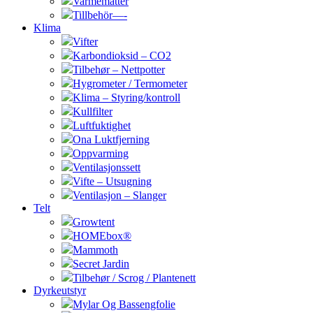
Varmematter
Tillbehör—-
Klima
Vifter
Karbondioksid – CO2
Tilbehør – Nettpotter
Hygrometer / Termometer
Klima – Styring/kontroll
Kullfilter
Luftfuktighet
Ona Luktfjerning
Oppvarming
Ventilasjonssett
Vifte – Utsugning
Ventilasjon – Slanger
Telt
Growtent
HOMEbox®
Mammoth
Secret Jardin
Tilbehør / Scrog / Plantenett
Dyrkeutstyr
Mylar Og Bassengfolie