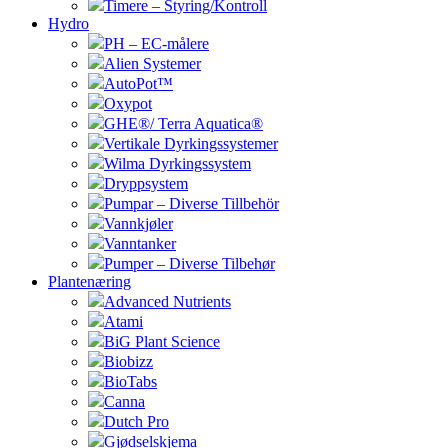
Timere – Styring/Kontroll
Hydro
PH – EC-målere
Alien Systemer
AutoPot™
Oxypot
GHE®/ Terra Aquatica®
Vertikale Dyrkingssystemer
Wilma Dyrkingssystem
Dryppsystem
Pumpar – Diverse Tillbehör
Vannkjøler
Vanntanker
Pumper – Diverse Tilbehør
Plantenæring
Advanced Nutrients
Atami
BiG Plant Science
Biobizz
BioTabs
Canna
Dutch Pro
Gjødselskjema