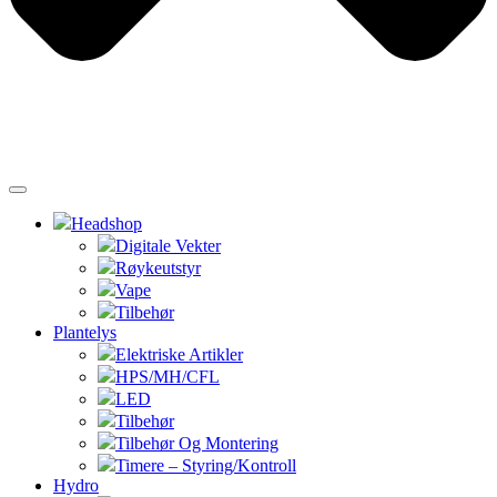
Headshop
Digitale Vekter
Røykeutstyr
Vape
Tilbehør
Plantelys
Elektriske Artikler
HPS/MH/CFL
LED
Tilbehør
Tilbehør Og Montering
Timere – Styring/Kontroll
Hydro