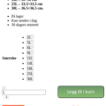
25L – 33.5×33.5 cm
30L – 36.5×36.5 cm.
På lager
Kan sendes i dag
30 dagers returrett
2L
5L
6L
9L
Størrelse
11L
14L
18L
25L
30L
Firkantet
-
Legg til i kurv
underskål
antall
+