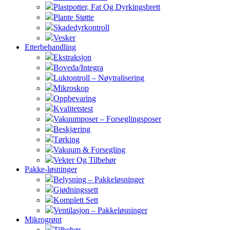
Plastpotter, Fat Og Dyrkingsbrett
Plante Støtte
Skadedyrkontroll
Vesker
Etterbehandling
Ekstraksjon
Boveda/Integra
Luktontroll – Nøytralisering
Mikroskop
Oppbevaring
Kvalitetstest
Vakuumposer – Forseglingsposer
Beskjæring
Tørking
Vakuum & Forsegling
Vekter Og Tilbehør
Pakke-løsninger
Belysning – Pakkeløsninger
Gjødningssett
Komplett Sett
Ventilasjon – Pakkeløsninger
Mikrogrønt
Tilbehør