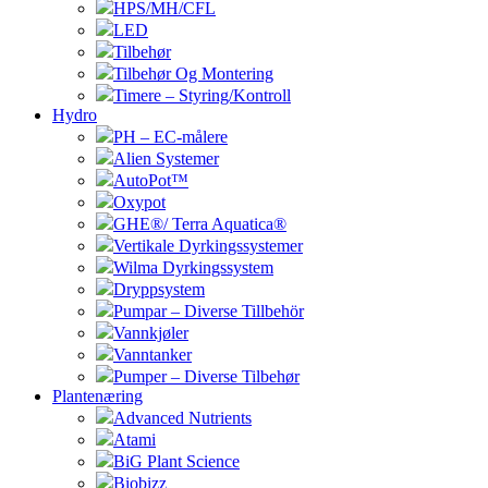
HPS/MH/CFL
LED
Tilbehør
Tilbehør Og Montering
Timere – Styring/Kontroll
Hydro
PH – EC-målere
Alien Systemer
AutoPot™
Oxypot
GHE®/ Terra Aquatica®
Vertikale Dyrkingssystemer
Wilma Dyrkingssystem
Dryppsystem
Pumpar – Diverse Tillbehör
Vannkjøler
Vanntanker
Pumper – Diverse Tilbehør
Plantenæring
Advanced Nutrients
Atami
BiG Plant Science
Biobizz