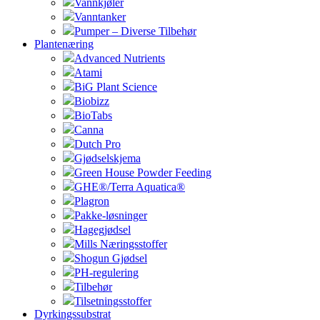
Vannkjøler
Vanntanker
Pumper – Diverse Tilbehør
Plantenæring
Advanced Nutrients
Atami
BiG Plant Science
Biobizz
BioTabs
Canna
Dutch Pro
Gjødselskjema
Green House Powder Feeding
GHE®/Terra Aquatica®
Plagron
Pakke-løsninger
Hagegjødsel
Mills Næringsstoffer
Shogun Gjødsel
PH-regulering
Tilbehør
Tilsetningsstoffer
Dyrkingssubstrat