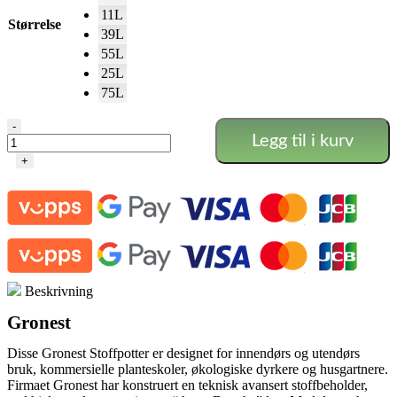
11L
Størrelse
39L
55L
25L
75L
Gronest
-
Legg til i kurv
Smart
potte
+
antall
Beskrivning
Gronest
Disse Gronest Stoffpotter er designet for innendørs og utendørs
bruk, kommersielle planteskoler, økologiske dyrkere og husgartnere.
Firmaet Gronest har konstruert en teknisk avansert stoffbeholder,