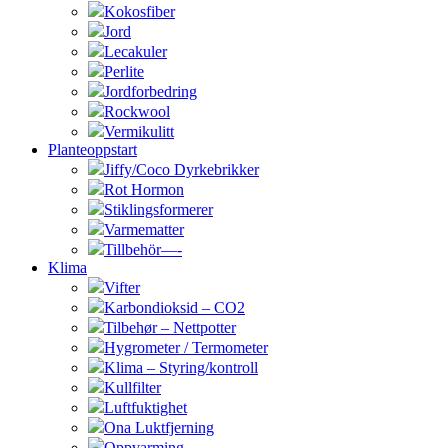
Kokosfiber
Jord
Lecakuler
Perlite
Jordforbedring
Rockwool
Vermikulitt
Planteoppstart
Jiffy/Coco Dyrkebrikker
Rot Hormon
Stiklingsformerer
Varmematter
Tillbehör—-
Klima
Vifter
Karbondioksid – CO2
Tilbehør – Nettpotter
Hygrometer / Termometer
Klima – Styring/kontroll
Kullfilter
Luftfuktighet
Ona Luktfjerning
Oppvarming