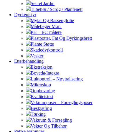
Secret Jardin
Tilbehør / Scrog / Plantenett
Dyrkeutstyr
Mylar Og Bassengfolie
Målebeger M.m.
PH – EC-målere
Plastpotter, Fat Og Dyrkingsbrett
Plante Støtte
Skadedyrkontroll
Vesker
Etterbehandling
Ekstraksjon
Boveda/Integra
Luktontroll – Nøytralisering
Mikroskop
Oppbevaring
Kvalitetstest
Vakuumposer – Forseglingsposer
Beskjæring
Tørking
Vakuum & Forsegling
Vekter Og Tilbehør
Pakke-løsninger