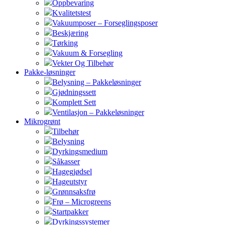
Oppbevaring
Kvalitetstest
Vakuumposer – Forseglingsposer
Beskjæring
Tørking
Vakuum & Forsegling
Vekter Og Tilbehør
Pakke-løsninger
Belysning – Pakkeløsninger
Gjødningssett
Komplett Sett
Ventilasjon – Pakkeløsninger
Mikrogrønt
Tilbehør
Belysning
Dyrkingsmedium
Såkasser
Hagegjødsel
Hageutstyr
Grønnsaksfrø
Frø – Microgreens
Startpakker
Dyrkingssystemer