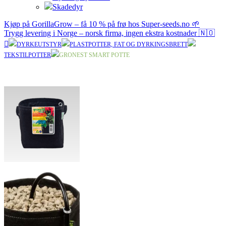
Skadedyr
Kjøp på GorillaGrow – få 10 % på frø hos Super-seeds.no 🌱
Trygg levering i Norge – norsk firma, ingen ekstra kostnader 🇳🇴
DYRKEUTSTYR
PLASTPOTTER, FAT OG DYRKINGSBRETT
TEKSTILPOTTER
GRONEST SMART POTTE