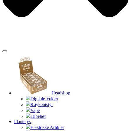
Headshop
Digitale Vekter
Røykeutstyr
Vape
Tilbehør
Plantelys
Elektriske Artikler