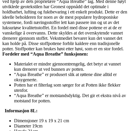
ved hjelp av dets proprietære “Aqua Breathe” lag. Med denne høyt
utviklede geotekstilen har Gronest oppnådd det optimale i
holdbarhet, lufting og fuktbevaring i ett enkelt produkt. Dette er den
ideelle beholderen for noen av de mest populære hydroponiske
systemene, fordi næringsstoffer lett kan passere inn og ut av det
luksuriøse kvalitetsstoffet. En fordel med disse pottene er at de er
vanskelige å overvanns. Dette skyldes at det overskytende vannet
drenerer gjennom stoffet. Vekstmediet bevarer kun det vannet det
kan holde på. Disse stoffpottene forblir kaldere enn tradisjonelle
potter. Stoffpotter kan brukes høst etter høst, som er en stor fordel.
Fordeler med “Aqua Breathe” funksjonen:
Materialet er mindre gjennomtrengelig, det betyr at vannet
kun drenerer ut ved bunnen av potten.
“Aqua Breathe” er produsert slik at røttene dine alltid er
oksygenerte.
Potten har et filterlag som sørger for at Potten ikke flekker
utenfor.
“Aqua Breathe” er motstandsdyktig. Det gir et ekstra nivå av
motstand for potten.
Informasjon 8L:
Dimensjoner 19 x 19 x 21 cm
Diameter 19cm