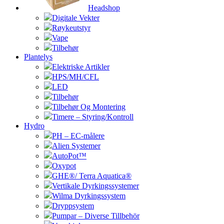
Headshop
Digitale Vekter
Røykeutstyr
Vape
Tilbehør
Plantelys
Elektriske Artikler
HPS/MH/CFL
LED
Tilbehør
Tilbehør Og Montering
Timere – Styring/Kontroll
Hydro
PH – EC-målere
Alien Systemer
AutoPot™
Oxypot
GHE®/ Terra Aquatica®
Vertikale Dyrkingssystemer
Wilma Dyrkingssystem
Dryppsystem
Pumpar – Diverse Tillbehör