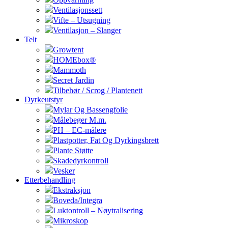
Ventilasjonssett
Vifte – Utsugning
Ventilasjon – Slanger
Telt
Growtent
HOMEbox®
Mammoth
Secret Jardin
Tilbehør / Scrog / Plantenett
Dyrkeutstyr
Mylar Og Bassengfolie
Målebeger M.m.
PH – EC-målere
Plastpotter, Fat Og Dyrkingsbrett
Plante Støtte
Skadedyrkontroll
Vesker
Etterbehandling
Ekstraksjon
Boveda/Integra
Luktontroll – Nøytralisering
Mikroskop