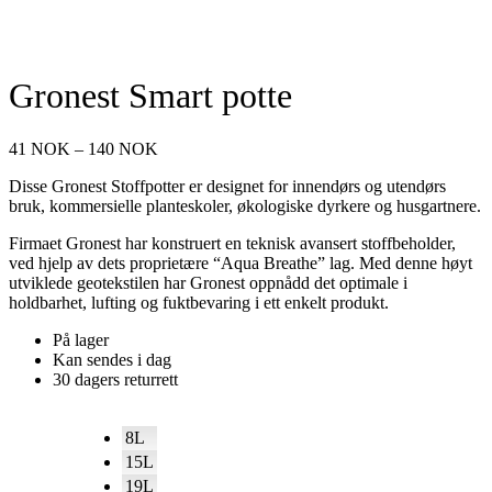
Gronest Smart potte
Prisområde:
41
NOK
–
140
NOK
41 NOK
Disse Gronest Stoffpotter er designet for innendørs og utendørs
til
bruk, kommersielle planteskoler, økologiske dyrkere og husgartnere.
140 NOK
Firmaet Gronest har konstruert en teknisk avansert stoffbeholder,
ved hjelp av dets proprietære “Aqua Breathe” lag. Med denne høyt
utviklede geotekstilen har Gronest oppnådd det optimale i
holdbarhet, lufting og fuktbevaring i ett enkelt produkt.
På lager
Kan sendes i dag
30 dagers returrett
8L
15L
19L