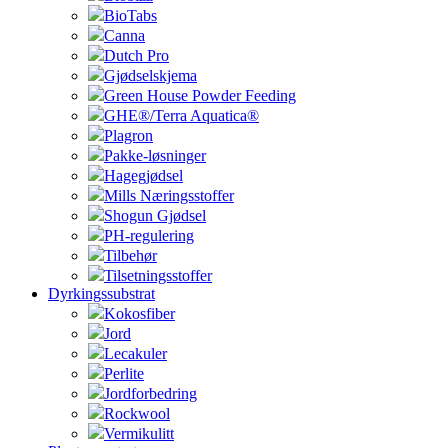
BioTabs
Canna
Dutch Pro
Gjødselskjema
Green House Powder Feeding
GHE®/Terra Aquatica®
Plagron
Pakke-løsninger
Hagegjødsel
Mills Næringsstoffer
Shogun Gjødsel
PH-regulering
Tilbehør
Tilsetningsstoffer
Dyrkingssubstrat
Kokosfiber
Jord
Lecakuler
Perlite
Jordforbedring
Rockwool
Vermikulitt