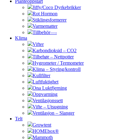
Planteoppstart
Jiffy/Coco Dyrkebrikker
Rot Hormon
Stiklingsformerer
Varmematter
Tillbehör—-
Klima
Vifter
Karbondioksid – CO2
Tilbehør – Nettpotter
Hygrometer / Termometer
Klima – Styring/kontroll
Kullfilter
Luftfuktighet
Ona Luktfjerning
Oppvarming
Ventilasjonssett
Vifte – Utsugning
Ventilasjon – Slanger
Telt
Growtent
HOMEbox®
Mammoth