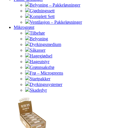
Belysning – Pakkeløsninger
Gjødningssett
Komplett Sett
Ventilasjon – Pakkeløsninger
Mikrogrønt
Tilbehør
Belysning
Dyrkingsmedium
Såkasser
Hagegjødsel
Hageutstyr
Grønnsaksfrø
Frø – Microgreens
Startpakker
Dyrkingssystemer
Skadedyr