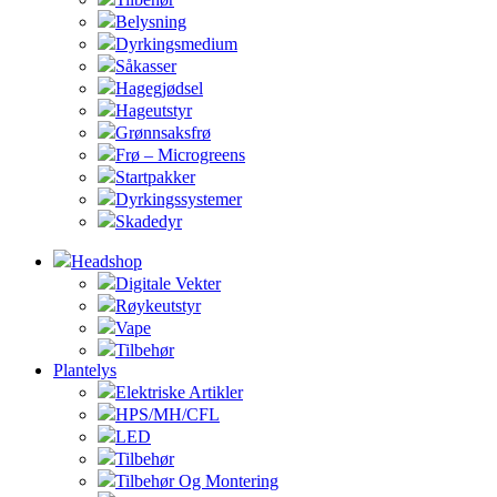
Belysning
Dyrkingsmedium
Såkasser
Hagegjødsel
Hageutstyr
Grønnsaksfrø
Frø – Microgreens
Startpakker
Dyrkingssystemer
Skadedyr
Headshop
Digitale Vekter
Røykeutstyr
Vape
Tilbehør
Plantelys
Elektriske Artikler
HPS/MH/CFL
LED
Tilbehør
Tilbehør Og Montering