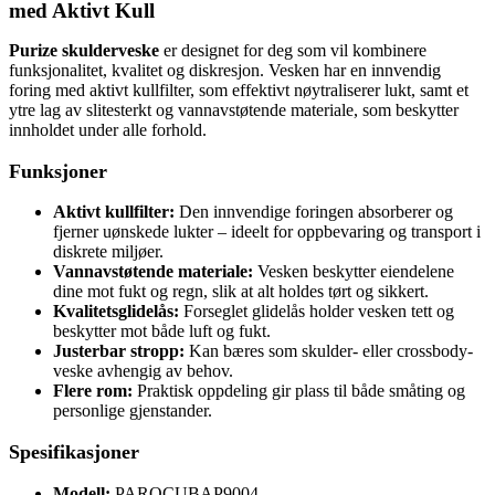
med Aktivt Kull
Purize skulderveske
er designet for deg som vil kombinere
funksjonalitet, kvalitet og diskresjon. Vesken har en innvendig
foring med aktivt kullfilter, som effektivt nøytraliserer lukt, samt et
ytre lag av slitesterkt og vannavstøtende materiale, som beskytter
innholdet under alle forhold.
Funksjoner
Aktivt kullfilter:
Den innvendige foringen absorberer og
fjerner uønskede lukter – ideelt for oppbevaring og transport i
diskrete miljøer.
Vannavstøtende materiale:
Vesken beskytter eiendelene
dine mot fukt og regn, slik at alt holdes tørt og sikkert.
Kvalitetsglidelås:
Forseglet glidelås holder vesken tett og
beskytter mot både luft og fukt.
Justerbar stropp:
Kan bæres som skulder- eller crossbody-
veske avhengig av behov.
Flere rom:
Praktisk oppdeling gir plass til både småting og
personlige gjenstander.
Spesifikasjoner
Modell:
PAROCUBAP9004