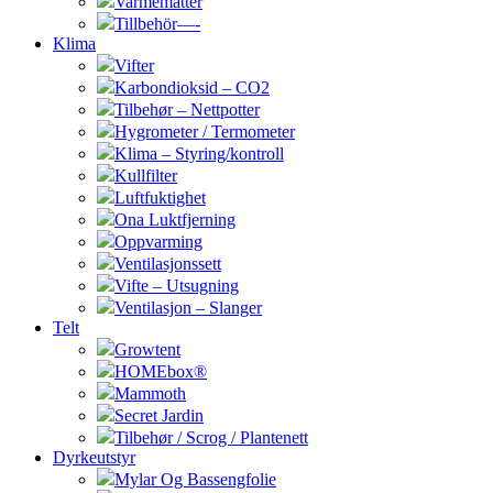
Varmematter
Tillbehör—-
Klima
Vifter
Karbondioksid – CO2
Tilbehør – Nettpotter
Hygrometer / Termometer
Klima – Styring/kontroll
Kullfilter
Luftfuktighet
Ona Luktfjerning
Oppvarming
Ventilasjonssett
Vifte – Utsugning
Ventilasjon – Slanger
Telt
Growtent
HOMEbox®
Mammoth
Secret Jardin
Tilbehør / Scrog / Plantenett
Dyrkeutstyr
Mylar Og Bassengfolie