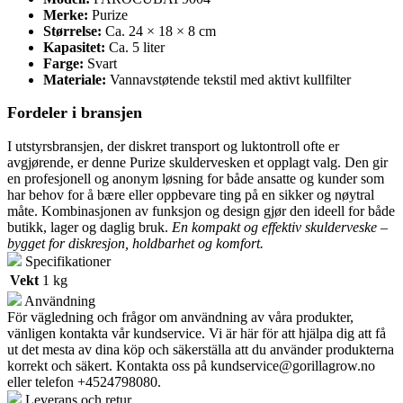
Merke:
Purize
Størrelse:
Ca. 24 × 18 × 8 cm
Kapasitet:
Ca. 5 liter
Farge:
Svart
Materiale:
Vannavstøtende tekstil med aktivt kullfilter
Fordeler i bransjen
I utstyrsbransjen, der diskret transport og luktontroll ofte er
avgjørende, er denne Purize skuldervesken et opplagt valg. Den gir
en profesjonell og anonym løsning for både ansatte og kunder som
har behov for å bære eller oppbevare ting på en sikker og nøytral
måte. Kombinasjonen av funksjon og design gjør den ideell for både
butikk, lager og daglig bruk.
En kompakt og effektiv skulderveske –
bygget for diskresjon, holdbarhet og komfort.
Specifikationer
Vekt
1 kg
Användning
För vägledning och frågor om användning av våra produkter,
vänligen kontakta vår kundservice. Vi är här för att hjälpa dig att få
ut det mesta av dina köp och säkerställa att du använder produkterna
korrekt och säkert. Kontakta oss på
kundservice@gorillagrow.no
eller telefon +4524798080.
Leverans och retur