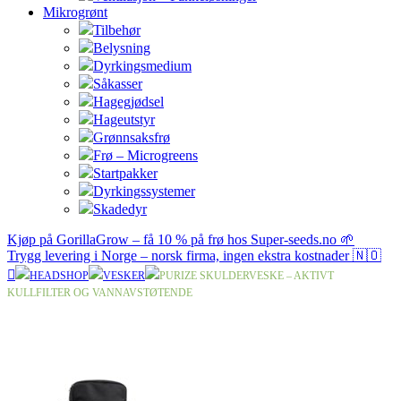
Mikrogrønt
Tilbehør
Belysning
Dyrkingsmedium
Såkasser
Hagegjødsel
Hageutstyr
Grønnsaksfrø
Frø – Microgreens
Startpakker
Dyrkingssystemer
Skadedyr
Kjøp på GorillaGrow – få 10 % på frø hos Super-seeds.no 🌱
Trygg levering i Norge – norsk firma, ingen ekstra kostnader 🇳🇴
HEADSHOP
VESKER
PURIZE SKULDERVESKE – AKTIVT
KULLFILTER OG VANNAVSTØTENDE