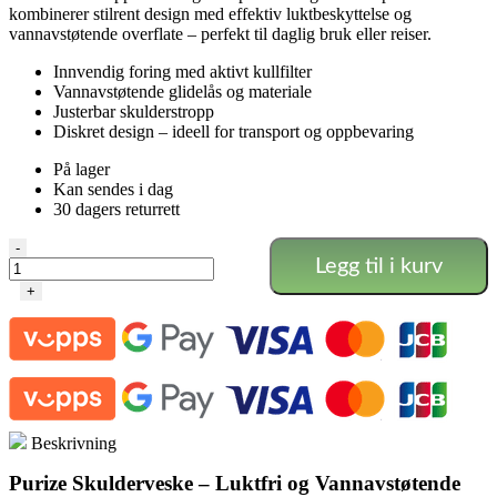
kombinerer stilrent design med effektiv luktbeskyttelse og
vannavstøtende overflate – perfekt til daglig bruk eller reiser.
Innvendig foring med aktivt kullfilter
Vannavstøtende glidelås og materiale
Justerbar skulderstropp
Diskret design – ideell for transport og oppbevaring
På lager
Kan sendes i dag
30 dagers returrett
Purize
-
Legg til i kurv
Skulderveske
–
+
Aktivt
kullfilter
og
vannavstøtende
antall
Beskrivning
Purize Skulderveske – Luktfri og Vannavstøtende