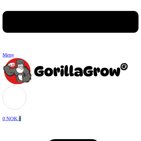
Meny
0
NOK
0