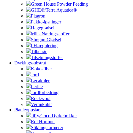
Green House Powder Feeding
GHE®/Terra Aquatica®
Plagron
Pakke-løsninger
Hagegjødsel
Mills Næringsstoffer
Shogun Gjødsel
PH-regulering
Tilbehør
Tilsetningsstoffer
Dyrkingssubstrat
Kokosfiber
Jord
Lecakuler
Perlite
Jordforbedring
Rockwool
Vermikulitt
Planteoppstart
Jiffy/Coco Dyrkebrikker
Rot Hormon
Stiklingsformerer