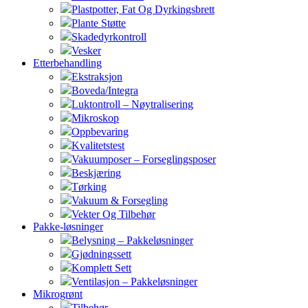
Plastpotter, Fat Og Dyrkingsbrett
Plante Støtte
Skadedyrkontroll
Vesker
Etterbehandling
Ekstraksjon
Boveda/Integra
Luktontroll – Nøytralisering
Mikroskop
Oppbevaring
Kvalitetstest
Vakuumposer – Forseglingsposer
Beskjæring
Tørking
Vakuum & Forsegling
Vekter Og Tilbehør
Pakke-løsninger
Belysning – Pakkeløsninger
Gjødningssett
Komplett Sett
Ventilasjon – Pakkeløsninger
Mikrogrønt
Tilbehør