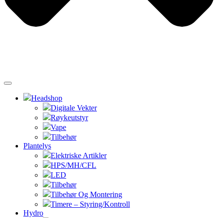
Headshop
Digitale Vekter
Røykeutstyr
Vape
Tilbehør
Plantelys
Elektriske Artikler
HPS/MH/CFL
LED
Tilbehør
Tilbehør Og Montering
Timere – Styring/Kontroll
Hydro