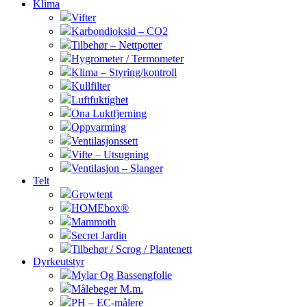
Klima
Vifter
Karbondioksid – CO2
Tilbehør – Nettpotter
Hygrometer / Termometer
Klima – Styring/kontroll
Kullfilter
Luftfuktighet
Ona Luktfjerning
Oppvarming
Ventilasjonssett
Vifte – Utsugning
Ventilasjon – Slanger
Telt
Growtent
HOMEbox®
Mammoth
Secret Jardin
Tilbehør / Scrog / Plantenett
Dyrkeutstyr
Mylar Og Bassengfolie
Målebeger M.m.
PH – EC-målere