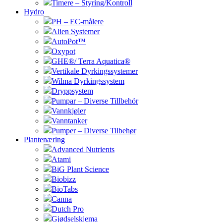
Timere – Styring/Kontroll
Hydro
PH – EC-målere
Alien Systemer
AutoPot™
Oxypot
GHE®/ Terra Aquatica®
Vertikale Dyrkingssystemer
Wilma Dyrkingssystem
Dryppsystem
Pumpar – Diverse Tillbehör
Vannkjøler
Vanntanker
Pumper – Diverse Tilbehør
Plantenæring
Advanced Nutrients
Atami
BiG Plant Science
Biobizz
BioTabs
Canna
Dutch Pro
Gjødselskjema