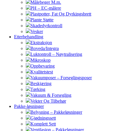
Målebeger M.m.
PH – EC-målere
Plastpotter, Fat Og Dyrkingsbrett
Plante Støtte
Skadedyrkontroll
Vesker
Etterbehandling
Ekstraksjon
Boveda/Integra
Luktontroll – Nøytralisering
Mikroskop
Oppbevaring
Kvalitetstest
Vakuumposer – Forseglingsposer
Beskjæring
Tørking
Vakuum & Forsegling
Vekter Og Tilbehør
Pakke-løsninger
Belysning – Pakkeløsninger
Gjødningssett
Komplett Sett
Ventilasjon – Pakkeløsninger