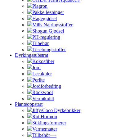
Plagron
Pakke-løsninger
Hagegjødsel
Mills Næringsstoffer
Shogun Gjødsel
PH-regulering
Tilbehør
Tilsetningsstoffer
Dyrkingssubstrat
Kokosfiber
Jord
Lecakuler
Perlite
Jordforbedring
Rockwool
Vermikulitt
Planteoppstart
Jiffy/Coco Dyrkebrikker
Rot Hormon
Stiklingsformerer
Varmematter
Tillbehör—-