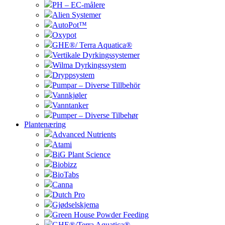
PH – EC-målere
Alien Systemer
AutoPot™
Oxypot
GHE®/ Terra Aquatica®
Vertikale Dyrkingssystemer
Wilma Dyrkingssystem
Dryppsystem
Pumpar – Diverse Tillbehör
Vannkjøler
Vanntanker
Pumper – Diverse Tilbehør
Plantenæring
Advanced Nutrients
Atami
BiG Plant Science
Biobizz
BioTabs
Canna
Dutch Pro
Gjødselskjema
Green House Powder Feeding
GHE®/Terra Aquatica®