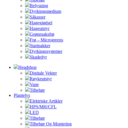
Belysning
Dyrkingsmedium
Såkasser
Hagegjødsel
Hageutstyr
Grønnsaksfrø
Frø – Microgreens
Startpakker
Dyrkingssystemer
Skadedyr
Headshop
Digitale Vekter
Røykeutstyr
Vape
Tilbehør
Plantelys
Elektriske Artikler
HPS/MH/CFL
LED
Tilbehør
Tilbehør Og Montering