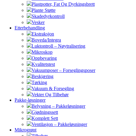
Plastpotter, Fat Og Dyrkingsbrett
Plante Støtte
Skadedyrkontroll
Vesker
Etterbehandling
Ekstraksjon
Boveda/Integra
Luktontroll – Nøytralisering
Mikroskop
Oppbevaring
Kvalitetstest
Vakuumposer – Forseglingsposer
Beskjæring
Tørking
Vakuum & Forsegling
Vekter Og Tilbehør
Pakke-løsninger
Belysning – Pakkeløsninger
Gjødningssett
Komplett Sett
Ventilasjon – Pakkeløsninger
Mikrogrønt
Tilbehør