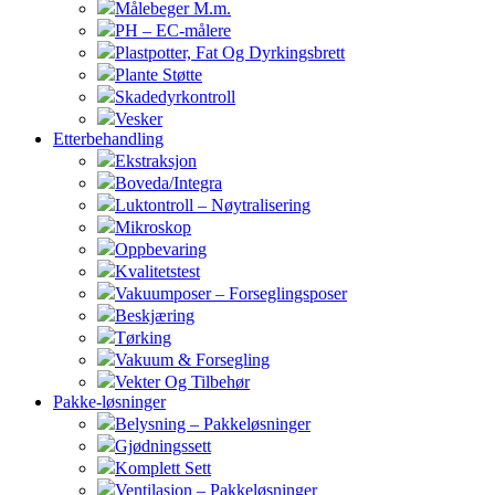
Målebeger M.m.
PH – EC-målere
Plastpotter, Fat Og Dyrkingsbrett
Plante Støtte
Skadedyrkontroll
Vesker
Etterbehandling
Ekstraksjon
Boveda/Integra
Luktontroll – Nøytralisering
Mikroskop
Oppbevaring
Kvalitetstest
Vakuumposer – Forseglingsposer
Beskjæring
Tørking
Vakuum & Forsegling
Vekter Og Tilbehør
Pakke-løsninger
Belysning – Pakkeløsninger
Gjødningssett
Komplett Sett
Ventilasjon – Pakkeløsninger