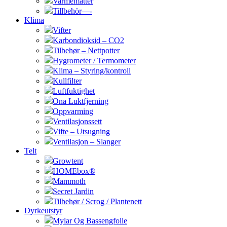
Varmematter
Tillbehör—-
Klima
Vifter
Karbondioksid – CO2
Tilbehør – Nettpotter
Hygrometer / Termometer
Klima – Styring/kontroll
Kullfilter
Luftfuktighet
Ona Luktfjerning
Oppvarming
Ventilasjonssett
Vifte – Utsugning
Ventilasjon – Slanger
Telt
Growtent
HOMEbox®
Mammoth
Secret Jardin
Tilbehør / Scrog / Plantenett
Dyrkeutstyr
Mylar Og Bassengfolie