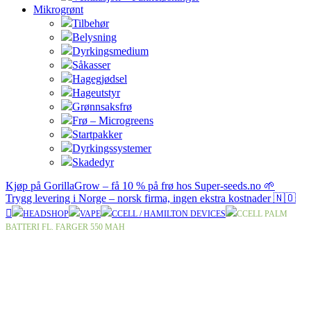
Mikrogrønt
Tilbehør
Belysning
Dyrkingsmedium
Såkasser
Hagegjødsel
Hageutstyr
Grønnsaksfrø
Frø – Microgreens
Startpakker
Dyrkingssystemer
Skadedyr
Kjøp på GorillaGrow – få 10 % på frø hos Super-seeds.no 🌱
Trygg levering i Norge – norsk firma, ingen ekstra kostnader 🇳🇴
HEADSHOP
VAPE
CCELL / HAMILTON DEVICES
CCELL PALM
BATTERI FL. FARGER 550 MAH