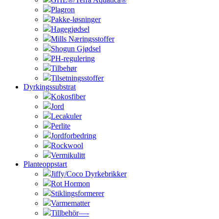
Plagron
Pakke-løsninger
Hagegjødsel
Mills Næringsstoffer
Shogun Gjødsel
PH-regulering
Tilbehør
Tilsetningsstoffer
Dyrkingssubstrat
Kokosfiber
Jord
Lecakuler
Perlite
Jordforbedring
Rockwool
Vermikulitt
Planteoppstart
Jiffy/Coco Dyrkebrikker
Rot Hormon
Stiklingsformerer
Varmematter
Tillbehör—-