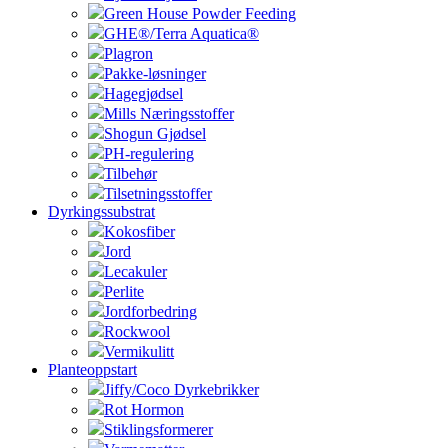
Green House Powder Feeding
GHE®/Terra Aquatica®
Plagron
Pakke-løsninger
Hagegjødsel
Mills Næringsstoffer
Shogun Gjødsel
PH-regulering
Tilbehør
Tilsetningsstoffer
Dyrkingssubstrat
Kokosfiber
Jord
Lecakuler
Perlite
Jordforbedring
Rockwool
Vermikulitt
Planteoppstart
Jiffy/Coco Dyrkebrikker
Rot Hormon
Stiklingsformerer