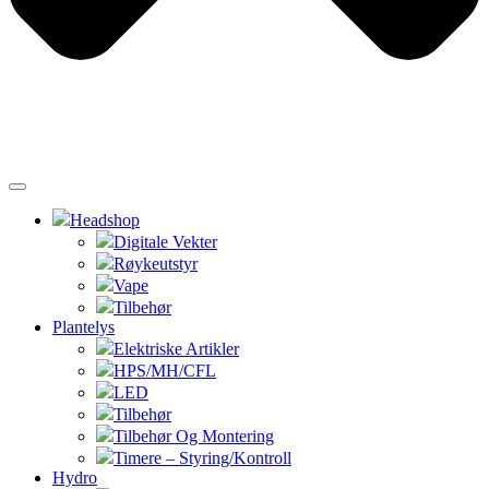
Headshop
Digitale Vekter
Røykeutstyr
Vape
Tilbehør
Plantelys
Elektriske Artikler
HPS/MH/CFL
LED
Tilbehør
Tilbehør Og Montering
Timere – Styring/Kontroll
Hydro