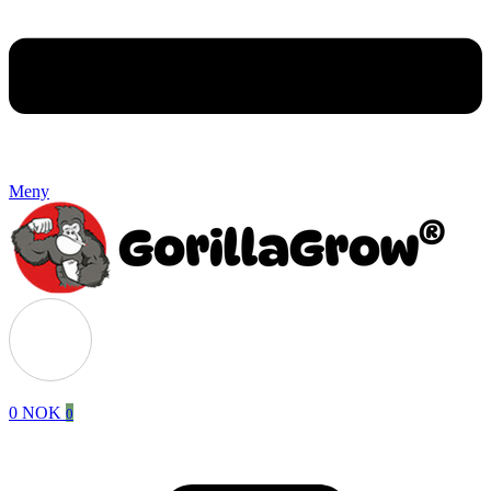
Meny
0
NOK
0