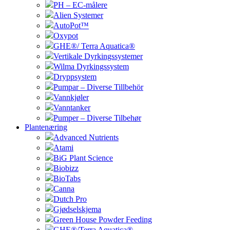
PH – EC-målere
Alien Systemer
AutoPot™
Oxypot
GHE®/ Terra Aquatica®
Vertikale Dyrkingssystemer
Wilma Dyrkingssystem
Dryppsystem
Pumpar – Diverse Tillbehör
Vannkjøler
Vanntanker
Pumper – Diverse Tilbehør
Plantenæring
Advanced Nutrients
Atami
BiG Plant Science
Biobizz
BioTabs
Canna
Dutch Pro
Gjødselskjema
Green House Powder Feeding
GHE®/Terra Aquatica®