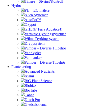
Timere – Styring/Kontroll
Hydro
PH – EC-målere
Alien Systemer
AutoPot™
Oxypot
GHE®/ Terra Aquatica®
Vertikale Dyrkingssystemer
Wilma Dyrkingssystem
Dryppsystem
Pumpar – Diverse Tillbehör
Vannkjøler
Vanntanker
Pumper – Diverse Tilbehør
Plantenæring
Advanced Nutrients
Atami
BiG Plant Science
Biobizz
BioTabs
Canna
Dutch Pro
Gjødselskjema