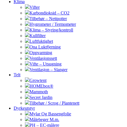
Klima
Vifter
Karbondioksid – CO2
Tilbehør – Nettpotter
Hygrometer / Termometer
Klima – Styring/kontroll
Kullfilter
Luftfuktighet
Ona Luktfjerning
Oppvarming
Ventilasjonssett
Vifte – Utsugning
Ventilasjon – Slanger
Telt
Growtent
HOMEbox®
Mammoth
Secret Jardin
Tilbehør / Scrog / Plantenett
Dyrkeutstyr
Mylar Og Bassengfolie
Målebeger M.m.
PH – EC-målere