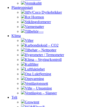
Vermikulitt
Planteoppstart
Jiffy/Coco Dyrkebrikker
Rot Hormon
Stiklingsformerer
Varmematter
Tillbehör—-
Klima
Vifter
Karbondioksid – CO2
Tilbehør – Nettpotter
Hygrometer / Termometer
Klima – Styring/kontroll
Kullfilter
Luftfuktighet
Ona Luktfjerning
Oppvarming
Ventilasjonssett
Vifte – Utsugning
Ventilasjon – Slanger
Telt
Growtent
HOMEbox®