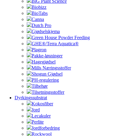
BiG Plant Science
Biobizz
BioTabs
Canna
Dutch Pro
Gjødselskjema
Green House Powder Feeding
GHE®/Terra Aquatica®
Plagron
Pakke-løsninger
Hagegjødsel
Mills Næringsstoffer
Shogun Gjødsel
PH-regulering
Tilbehør
Tilsetningsstoffer
Dyrkingssubstrat
Kokosfiber
Jord
Lecakuler
Perlite
Jordforbedring
Rockwool