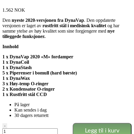
1.562
NOK
Den
nyeste 2020-versjonen fra DynaVap
. Den oppdaterte
versjonen er laget av
rustfritt stål i medisinsk kvalitet
og har
samme ytelse av høy kvalitet som sine forgjengere med
nye
tilleggede funksjoner.
Innhold
1 x DynaVap 2020 «M» fordamper
1 x DynaCoil
1 x DynaStash
5 x Piperenser i bomull (hard børste)
1 x DynaWax
3 x Høy-temp O-ringer
2 x Kondensator O-ringer
1 x Rustfritt stål CCD
På lager
Kan sendes i dag
30 dagers returrett
DynaVap
-
Legg til i kurv
-