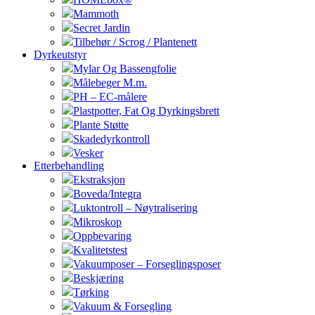
Mammoth
Secret Jardin
Tilbehør / Scrog / Plantenett
Dyrkeutstyr
Mylar Og Bassengfolie
Målebeger M.m.
PH – EC-målere
Plastpotter, Fat Og Dyrkingsbrett
Plante Støtte
Skadedyrkontroll
Vesker
Etterbehandling
Ekstraksjon
Boveda/Integra
Luktontroll – Nøytralisering
Mikroskop
Oppbevaring
Kvalitetstest
Vakuumposer – Forseglingsposer
Beskjæring
Tørking
Vakuum & Forsegling