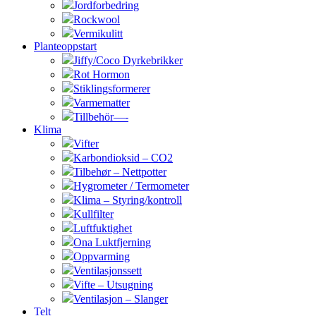
Jordforbedring
Rockwool
Vermikulitt
Planteoppstart
Jiffy/Coco Dyrkebrikker
Rot Hormon
Stiklingsformerer
Varmematter
Tillbehör—-
Klima
Vifter
Karbondioksid – CO2
Tilbehør – Nettpotter
Hygrometer / Termometer
Klima – Styring/kontroll
Kullfilter
Luftfuktighet
Ona Luktfjerning
Oppvarming
Ventilasjonssett
Vifte – Utsugning
Ventilasjon – Slanger
Telt