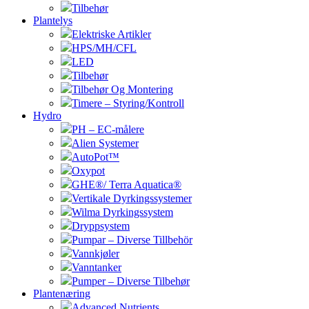
Tilbehør
Plantelys
Elektriske Artikler
HPS/MH/CFL
LED
Tilbehør
Tilbehør Og Montering
Timere – Styring/Kontroll
Hydro
PH – EC-målere
Alien Systemer
AutoPot™
Oxypot
GHE®/ Terra Aquatica®
Vertikale Dyrkingssystemer
Wilma Dyrkingssystem
Dryppsystem
Pumpar – Diverse Tillbehör
Vannkjøler
Vanntanker
Pumper – Diverse Tilbehør
Plantenæring
Advanced Nutrients