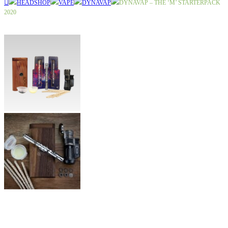
HEADSHOP
VAPE
DYNAVAP
DYNAVAP – THE ‘M’ STARTERPACK
2020