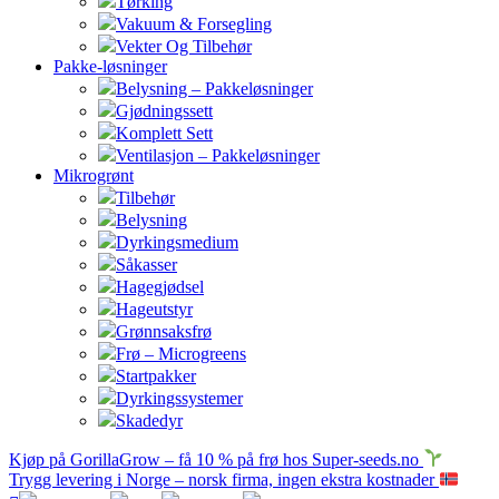
Tørking
Vakuum & Forsegling
Vekter Og Tilbehør
Pakke-løsninger
Belysning – Pakkeløsninger
Gjødningssett
Komplett Sett
Ventilasjon – Pakkeløsninger
Mikrogrønt
Tilbehør
Belysning
Dyrkingsmedium
Såkasser
Hagegjødsel
Hageutstyr
Grønnsaksfrø
Frø – Microgreens
Startpakker
Dyrkingssystemer
Skadedyr
Kjøp på GorillaGrow – få 10 % på frø hos Super-seeds.no
Trygg levering i Norge – norsk firma, ingen ekstra kostnader