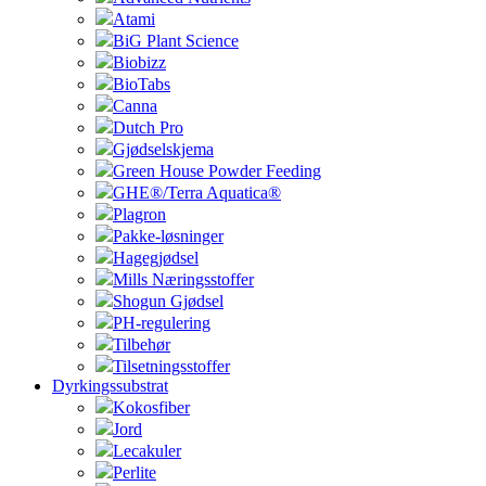
Atami
BiG Plant Science
Biobizz
BioTabs
Canna
Dutch Pro
Gjødselskjema
Green House Powder Feeding
GHE®/Terra Aquatica®
Plagron
Pakke-løsninger
Hagegjødsel
Mills Næringsstoffer
Shogun Gjødsel
PH-regulering
Tilbehør
Tilsetningsstoffer
Dyrkingssubstrat
Kokosfiber
Jord
Lecakuler
Perlite