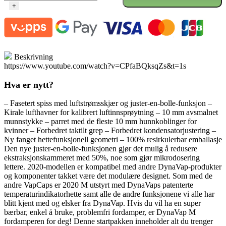
The
+
'M'
StarterPack
2020
antall
Beskrivning
https://www.youtube.com/watch?v=CPfaBQksqZs&t=1s
Hva er nytt?
– Fasetert spiss med luftstrømsskjær og juster-en-bolle-funksjon –
Kirale lufthavner for kalibrert luftinnsprøytning – 10 mm avsmalnet
munnstykke – parret med de fleste 10 mm hunnkoblinger for
kvinner – Forbedret taktilt grep – Forbedret kondensatorjustering –
Ny fanget hettefunksjonell geometri – 100% resirkulerbar emballasje
Den nye juster-en-bolle-funksjonen gjør det mulig å redusere
ekstraksjonskammeret med 50%, noe som gjør mikrodosering
lettere. 2020-modellen er kompatibel med andre DynaVap-produkter
og komponenter takket være det modulære designet. Som med de
andre VapCaps er 2020 M utstyrt med DynaVaps patenterte
temperaturindikatorhette samt alle de andre funksjonene vi alle har
blitt kjent med og elsker fra DynaVap. Hvis du vil ha en super
bærbar, enkel å bruke, problemfri fordamper, er DynaVap M
fordamperen for deg! Denne startpakken inneholder alt du trenger