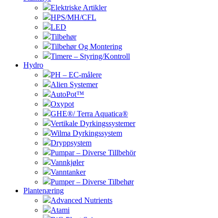
Elektriske Artikler
HPS/MH/CFL
LED
Tilbehør
Tilbehør Og Montering
Timere – Styring/Kontroll
Hydro
PH – EC-målere
Alien Systemer
AutoPot™
Oxypot
GHE®/ Terra Aquatica®
Vertikale Dyrkingssystemer
Wilma Dyrkingssystem
Dryppsystem
Pumpar – Diverse Tillbehör
Vannkjøler
Vanntanker
Pumper – Diverse Tilbehør
Plantenæring
Advanced Nutrients
Atami