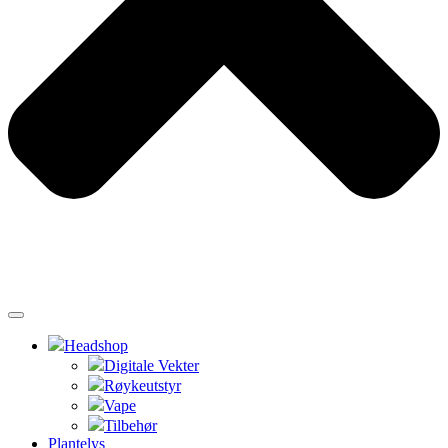
Headshop
Digitale Vekter
Røykeutstyr
Vape
Tilbehør
Plantelys