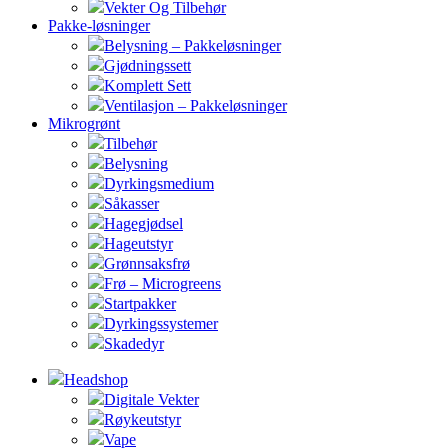
Vekter Og Tilbehør
Pakke-løsninger
Belysning – Pakkeløsninger
Gjødningssett
Komplett Sett
Ventilasjon – Pakkeløsninger
Mikrogrønt
Tilbehør
Belysning
Dyrkingsmedium
Såkasser
Hagegjødsel
Hageutstyr
Grønnsaksfrø
Frø – Microgreens
Startpakker
Dyrkingssystemer
Skadedyr
Headshop
Digitale Vekter
Røykeutstyr
Vape