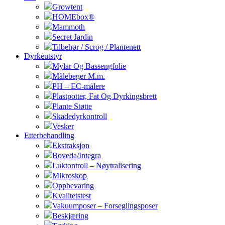
Growtent
HOMEbox®
Mammoth
Secret Jardin
Tilbehør / Scrog / Plantenett
Dyrkeutstyr
Mylar Og Bassengfolie
Målebeger M.m.
PH – EC-målere
Plastpotter, Fat Og Dyrkingsbrett
Plante Støtte
Skadedyrkontroll
Vesker
Etterbehandling
Ekstraksjon
Boveda/Integra
Luktontroll – Nøytralisering
Mikroskop
Oppbevaring
Kvalitetstest
Vakuumposer – Forseglingsposer
Beskjæring