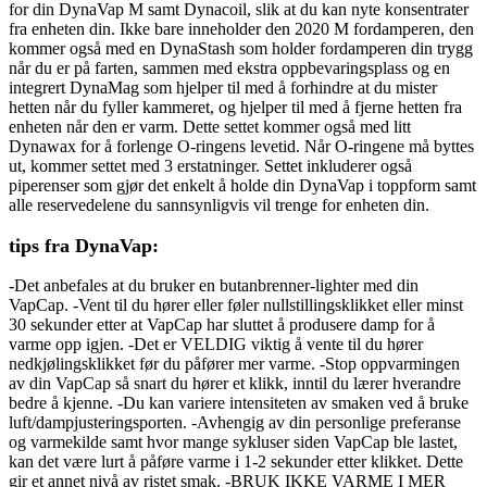
for din DynaVap M samt Dynacoil, slik at du kan nyte konsentrater
fra enheten din. Ikke bare inneholder den 2020 M fordamperen, den
kommer også med en DynaStash som holder fordamperen din trygg
når du er på farten, sammen med ekstra oppbevaringsplass og en
integrert DynaMag som hjelper til med å forhindre at du mister
hetten når du fyller kammeret, og hjelper til med å fjerne hetten fra
enheten når den er varm. Dette settet kommer også med litt
Dynawax for å forlenge O-ringens levetid. Når O-ringene må byttes
ut, kommer settet med 3 erstatninger. Settet inkluderer også
piperenser som gjør det enkelt å holde din DynaVap i toppform samt
alle reservedelene du sannsynligvis vil trenge for enheten din.
tips fra DynaVap:
-Det anbefales at du bruker en butanbrenner-lighter med din
VapCap. -Vent til du hører eller føler nullstillingsklikket eller minst
30 sekunder etter at VapCap har sluttet å produsere damp for å
varme opp igjen. -Det er VELDIG viktig å vente til du hører
nedkjølingsklikket før du påfører mer varme. -Stop oppvarmingen
av din VapCap så snart du hører et klikk, inntil du lærer hverandre
bedre å kjenne. -Du kan variere intensiteten av smaken ved å bruke
luft/dampjusteringsporten. -Avhengig av din personlige preferanse
og varmekilde samt hvor mange sykluser siden VapCap ble lastet,
kan det være lurt å påføre varme i 1-2 sekunder etter klikket. Dette
gir et annet nivå av ristet smak. -BRUK IKKE VARME I MER