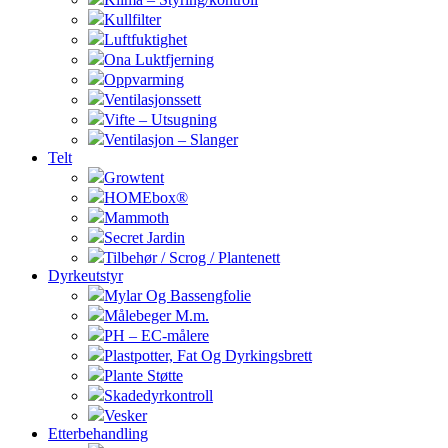
Kullfilter
Luftfuktighet
Ona Luktfjerning
Oppvarming
Ventilasjonssett
Vifte – Utsugning
Ventilasjon – Slanger
Telt
Growtent
HOMEbox®
Mammoth
Secret Jardin
Tilbehør / Scrog / Plantenett
Dyrkeutstyr
Mylar Og Bassengfolie
Målebeger M.m.
PH – EC-målere
Plastpotter, Fat Og Dyrkingsbrett
Plante Støtte
Skadedyrkontroll
Vesker
Etterbehandling