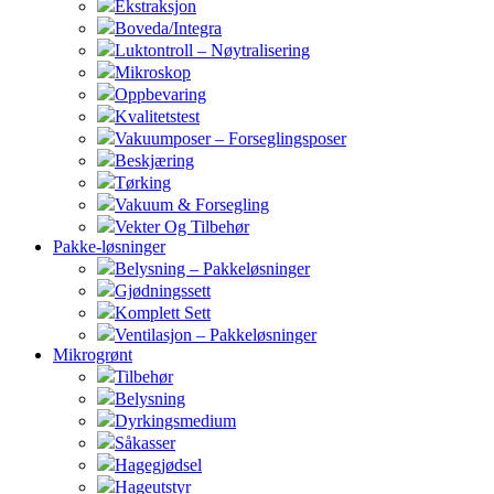
Ekstraksjon
Boveda/Integra
Luktontroll – Nøytralisering
Mikroskop
Oppbevaring
Kvalitetstest
Vakuumposer – Forseglingsposer
Beskjæring
Tørking
Vakuum & Forsegling
Vekter Og Tilbehør
Pakke-løsninger
Belysning – Pakkeløsninger
Gjødningssett
Komplett Sett
Ventilasjon – Pakkeløsninger
Mikrogrønt
Tilbehør
Belysning
Dyrkingsmedium
Såkasser
Hagegjødsel
Hageutstyr