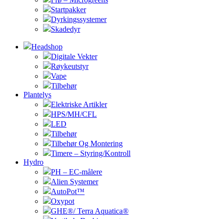
Startpakker
Dyrkingssystemer
Skadedyr
Headshop
Digitale Vekter
Røykeutstyr
Vape
Tilbehør
Plantelys
Elektriske Artikler
HPS/MH/CFL
LED
Tilbehør
Tilbehør Og Montering
Timere – Styring/Kontroll
Hydro
PH – EC-målere
Alien Systemer
AutoPot™
Oxypot
GHE®/ Terra Aquatica®