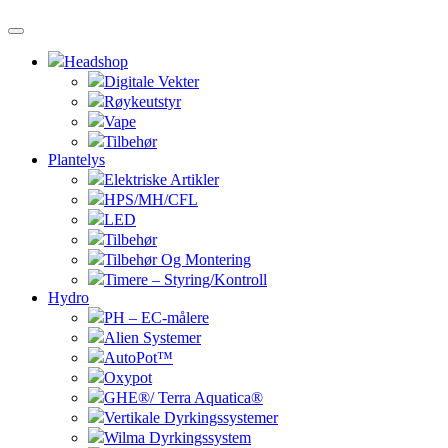
Headshop
Digitale Vekter
Røykeutstyr
Vape
Tilbehør
Plantelys
Elektriske Artikler
HPS/MH/CFL
LED
Tilbehør
Tilbehør Og Montering
Timere – Styring/Kontroll
Hydro
PH – EC-målere
Alien Systemer
AutoPot™
Oxypot
GHE®/ Terra Aquatica®
Vertikale Dyrkingssystemer
Wilma Dyrkingssystem