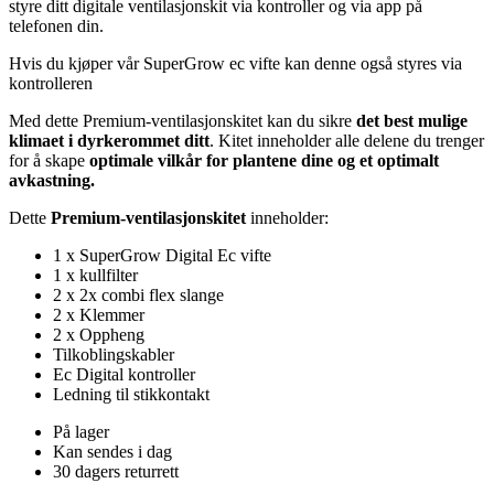
styre ditt digitale ventilasjonskit via kontroller og via app på
2.975 NOK
telefonen din.
Hvis du kjøper vår SuperGrow ec vifte kan denne også styres via
kontrolleren
Med dette Premium-ventilasjonskitet kan du sikre
det best mulige
klimaet i dyrkerommet ditt
. Kitet inneholder alle delene du trenger
for å skape
optimale vilkår for plantene dine og et optimalt
avkastning.
Dette
Premium-ventilasjonskitet
inneholder:
1 x SuperGrow Digital Ec vifte
1 x kullfilter
2 x 2x combi flex slange
2 x Klemmer
2 x Oppheng
Tilkoblingskabler
Ec Digital kontroller
Ledning til stikkontakt
På lager
Kan sendes i dag
30 dagers returrett