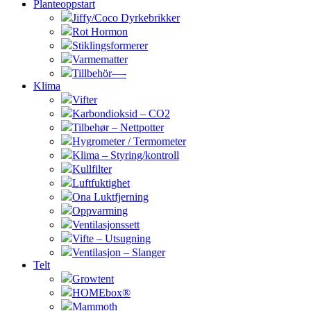
Planteoppstart
Jiffy/Coco Dyrkebrikker
Rot Hormon
Stiklingsformerer
Varmematter
Tillbehör—-
Klima
Vifter
Karbondioksid – CO2
Tilbehør – Nettpotter
Hygrometer / Termometer
Klima – Styring/kontroll
Kullfilter
Luftfuktighet
Ona Luktfjerning
Oppvarming
Ventilasjonssett
Vifte – Utsugning
Ventilasjon – Slanger
Telt
Growtent
HOMEbox®
Mammoth