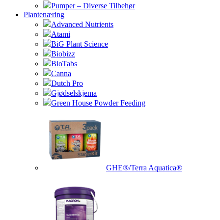
Pumper – Diverse Tilbehør
Plantenæring
Advanced Nutrients
Atami
BiG Plant Science
Biobizz
BioTabs
Canna
Dutch Pro
Gjødselskjema
Green House Powder Feeding
GHE®/Terra Aquatica®