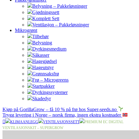
Belysning – Pakkeløsninger
Gjødningssett
Komplett Sett
Ventilasjon – Pakkeløsninger
Mikrogrønt
Tilbehør
Belysning
Dyrkingsmedium
Såkasser
Hagegjødsel
Hageutstyr
Grønnsaksfrø
Frø – Microgreens
Startpakker
Dyrkingssystemer
Skadedyr
Kjøp på GorillaGrow – få 10 % på frø hos Super-seeds.no
Trygg levering i Norge – norsk firma, ingen ekstra kostnader
KLIMAANLEGG
VENTILASJONSSETT
PREMIUM EC DIGITAL
VENTILASJONSKIT – SUPERGROW