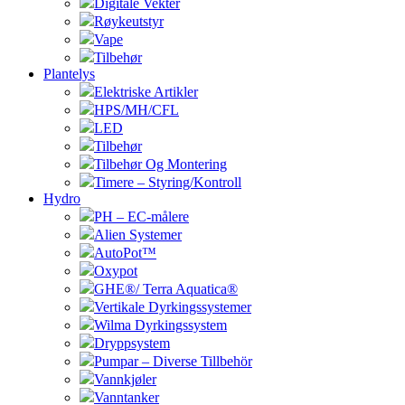
Digitale Vekter
Røykeutstyr
Vape
Tilbehør
Plantelys
Elektriske Artikler
HPS/MH/CFL
LED
Tilbehør
Tilbehør Og Montering
Timere – Styring/Kontroll
Hydro
PH – EC-målere
Alien Systemer
AutoPot™
Oxypot
GHE®/ Terra Aquatica®
Vertikale Dyrkingssystemer
Wilma Dyrkingssystem
Dryppsystem
Pumpar – Diverse Tillbehör
Vannkjøler
Vanntanker