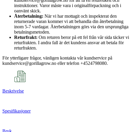
kundservice@gorillagrow.no för att få en returetikett och
instruktioner. Varor måste vara i originalförpackning och i
oanvänt skick.
Återbetalning:
När vi har mottagit och inspekterat den
returnerade varan kommer vi att behandla din återbetalning
inom 5-7 vardagar. Återbetalningen görs via den ursprungliga
betalningsmetoden.
Returfrakt:
Om returen beror på ett fel från vår sida täcker vi
returfrakten. I andra fall är det kundens ansvar att betala för
returfrakten.
För ytterligare frågor, vänligen kontakta vår kundservice på
kundservice@gorillagrow.no eller telefon +4524798080.
Beskrivelse
Spesifikasjoner
Bruk