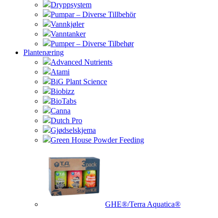
Dryppsystem
Pumpar – Diverse Tillbehör
Vannkjøler
Vanntanker
Pumper – Diverse Tilbehør
Plantenæring
Advanced Nutrients
Atami
BiG Plant Science
Biobizz
BioTabs
Canna
Dutch Pro
Gjødselskjema
Green House Powder Feeding
GHE®/Terra Aquatica®