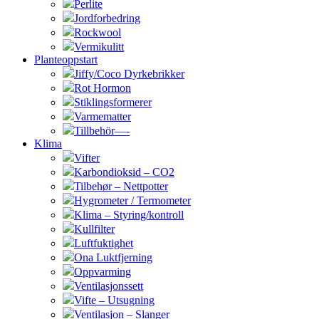
Perlite
Jordforbedring
Rockwool
Vermikulitt
Planteoppstart
Jiffy/Coco Dyrkebrikker
Rot Hormon
Stiklingsformerer
Varmematter
Tillbehör—-
Klima
Vifter
Karbondioksid – CO2
Tilbehør – Nettpotter
Hygrometer / Termometer
Klima – Styring/kontroll
Kullfilter
Luftfuktighet
Ona Luktfjerning
Oppvarming
Ventilasjonssett
Vifte – Utsugning
Ventilasjon – Slanger