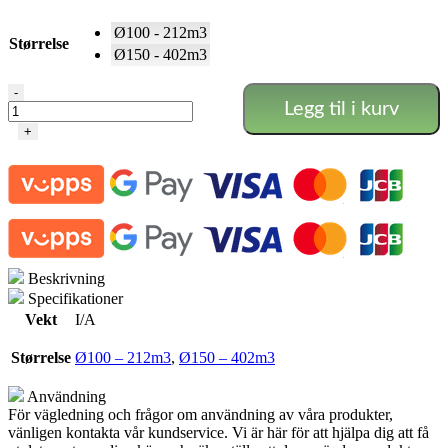
Ø100 - 212m3
Størrelse
Ø150 - 402m3
Premium
-
Legg til i kurv
Ec
Digital
+
Ventilasjonskit
-
SuperGrow
antall
Beskrivning
Specifikationer
Vekt
I/A
Størrelse
Ø100 – 212m3
,
Ø150 – 402m3
Användning
För vägledning och frågor om användning av våra produkter,
vänligen kontakta vår kundservice. Vi är här för att hjälpa dig att få