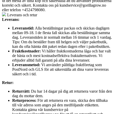
ut det mesta av dina köp och säkerställa att du använder produkterna
korrekt och säkert. Kontakta oss på
kundservice@gorillagrow.no
eller telefon +4524798080.
Leverans och retur
Leverans:
Leveranstid:
Alla beställningar packas och skickas dagligen
mellan 09-18. I de flesta fall skickas alla beställningar samma
dag. Leveranstiden är normalt mellan 16 timmar och 1 vardag.
Tips: Om du beställer fram till helgen och väljer paketbutik,
kan du ofta hämta ditt paket redan dagen efter i paketbutiken.
Fraktkostnader:
Vi håller fraktkostnaderna låga och har valt
de bästa och mest kostnadseffektiva fraktalternativen. Vi
erbjuder alltid full garanti på alla dina leveranser.
Leveransmetod:
Vi använder pålitliga fraktföretag som
PostNord och GLS för att säkerställa att dina varor levereras
säkert och i tid.
Retur:
Returrätt:
Du har 14 dagar på dig att returnera varor från den
dag du mottar dem.
Returprocess:
För att returnera en vara, skicka den tillbaka
till vår adress som anges på den medföljande etiketten.
Kontakta gärna vår kundservice på