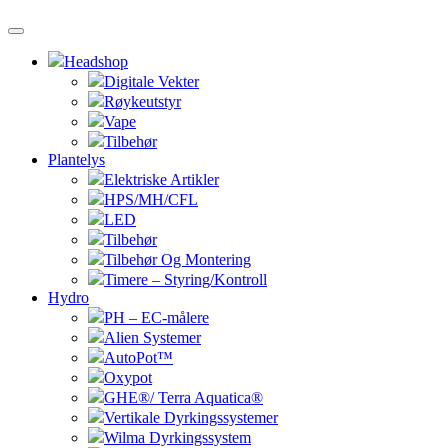
Headshop
Digitale Vekter
Røykeutstyr
Vape
Tilbehør
Plantelys
Elektriske Artikler
HPS/MH/CFL
LED
Tilbehør
Tilbehør Og Montering
Timere – Styring/Kontroll
Hydro
PH – EC-målere
Alien Systemer
AutoPot™
Oxypot
GHE®/ Terra Aquatica®
Vertikale Dyrkingssystemer
Wilma Dyrkingssystem