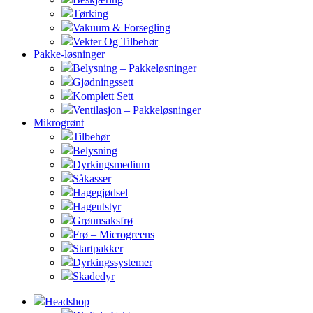
Tørking
Vakuum & Forsegling
Vekter Og Tilbehør
Pakke-løsninger
Belysning – Pakkeløsninger
Gjødningssett
Komplett Sett
Ventilasjon – Pakkeløsninger
Mikrogrønt
Tilbehør
Belysning
Dyrkingsmedium
Såkasser
Hagegjødsel
Hageutstyr
Grønnsaksfrø
Frø – Microgreens
Startpakker
Dyrkingssystemer
Skadedyr
Headshop