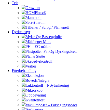
Telt
Growtent
HOMEbox®
Mammoth
Secret Jardin
Tilbehør / Scrog / Plantenett
Dyrkeutstyr
Mylar Og Bassengfolie
Målebeger M.m.
PH – EC-målere
Plastpotter, Fat Og Dyrkingsbrett
Plante Støtte
Skadedyrkontroll
Vesker
Etterbehandling
Ekstraksjon
Boveda/Integra
Luktontroll – Nøytralisering
Mikroskop
Oppbevaring
Kvalitetstest
Vakuumposer – Forseglingsposer
Beskjæring