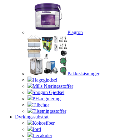
Plagron
Pakke-løsninger
Hagegjødsel
Mills Næringsstoffer
Shogun Gjødsel
PH-regulering
Tilbehør
Tilsetningsstoffer
Dyrkingssubstrat
Kokosfiber
Jord
Lecakuler