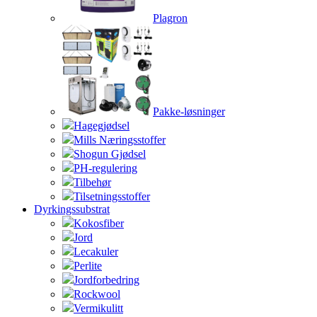
Plagron
Pakke-løsninger
Hagegjødsel
Mills Næringsstoffer
Shogun Gjødsel
PH-regulering
Tilbehør
Tilsetningsstoffer
Dyrkingssubstrat
Kokosfiber
Jord
Lecakuler
Perlite
Jordforbedring
Rockwool
Vermikulitt