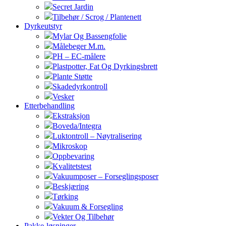
Secret Jardin
Tilbehør / Scrog / Plantenett
Dyrkeutstyr
Mylar Og Bassengfolie
Målebeger M.m.
PH – EC-målere
Plastpotter, Fat Og Dyrkingsbrett
Plante Støtte
Skadedyrkontroll
Vesker
Etterbehandling
Ekstraksjon
Boveda/Integra
Luktontroll – Nøytralisering
Mikroskop
Oppbevaring
Kvalitetstest
Vakuumposer – Forseglingsposer
Beskjæring
Tørking
Vakuum & Forsegling
Vekter Og Tilbehør
Pakke-løsninger