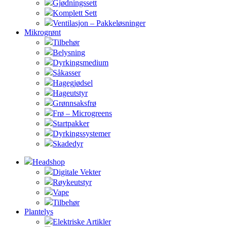
Gjødningssett
Komplett Sett
Ventilasjon – Pakkeløsninger
Mikrogrønt
Tilbehør
Belysning
Dyrkingsmedium
Såkasser
Hagegjødsel
Hageutstyr
Grønnsaksfrø
Frø – Microgreens
Startpakker
Dyrkingssystemer
Skadedyr
Headshop
Digitale Vekter
Røykeutstyr
Vape
Tilbehør
Plantelys
Elektriske Artikler