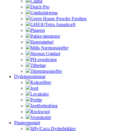
Canna
Dutch Pro
Gjødselskjema
Green House Powder Feeding
GHE®/Terra Aquatica®
Plagron
Pakke-løsninger
Hagegjødsel
Mills Næringsstoffer
Shogun Gjødsel
PH-regulering
Tilbehør
Tilsetningsstoffer
Dyrkingssubstrat
Kokosfiber
Jord
Lecakuler
Perlite
Jordforbedring
Rockwool
Vermikulitt
Planteoppstart
Jiffy/Coco Dyrkebrikker