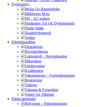
Dyrkeutstyr
Mylar Og Bassengfolie
Målebeger M.m.
PH – EC-målere
Plastpotter, Fat Og Dyrkingsbrett
Plante Støtte
Skadedyrkontroll
Vesker
Etterbehandling
Ekstraksjon
Boveda/Integra
Luktontroll – Nøytralisering
Mikroskop
Oppbevaring
Kvalitetstest
Vakuumposer – Forseglingsposer
Beskjæring
Tørking
Vakuum & Forsegling
Vekter Og Tilbehør
Pakke-løsninger
Belysning – Pakkeløsninger