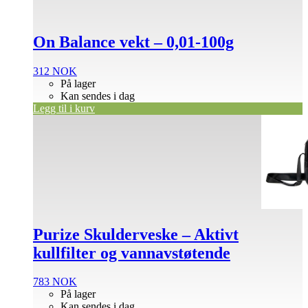
On Balance vekt – 0,01-100g
312
NOK
På lager
Kan sendes i dag
Legg til i kurv
Purize Skulderveske – Aktivt
kullfilter og vannavstøtende
783
NOK
På lager
Kan sendes i dag