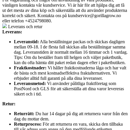
vänligen kontakta vår kundservice. Vi är här för att hjälpa dig att få
ut det mesta av dina köp och säkerställa att du använder produkterna
korrekt och säkert. Kontakta oss på
kundservice@gorillagrow.no
eller telefon +4524798080.
Leverans och retur
Leverans:
Leveranstid:
Alla beställningar packas och skickas dagligen
mellan 09-18. I de flesta fall skickas alla beställningar samma
dag. Leveranstiden är normalt mellan 16 timmar och 1 vardag.
Tips: Om du beställer fram till helgen och väljer paketbutik,
kan du ofta hämta ditt paket redan dagen efter i paketbutiken.
Fraktkostnader:
Vi håller fraktkostnaderna låga och har valt
de bästa och mest kostnadseffektiva fraktalternativen. Vi
erbjuder alltid full garanti på alla dina leveranser.
Leveransmetod:
Vi använder pålitliga fraktföretag som
PostNord och GLS för att säkerställa att dina varor levereras
säkert och i tid.
Retur:
Returrätt:
Du har 14 dagar på dig att returnera varor från den
dag du mottar dem.
Returprocess:
För att returnera en vara, skicka den tillbaka
till vår adress som anges på den medföljande etiketten.