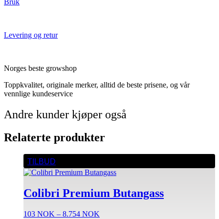
Bruk
Levering og retur
Norges beste growshop
Toppkvalitet, originale merker, alltid de beste prisene, og vår
vennlige kundeservice
Andre kunder kjøper også
Relaterte produkter
Dette
TILBUD
produktet
har
flere
Colibri Premium Butangass
varianter.
Alternativene
kan
Prisområde:
103
NOK
–
8.754
NOK