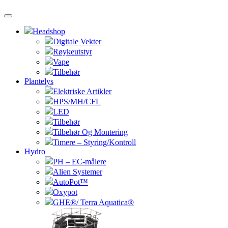
Headshop
Digitale Vekter
Røykeutstyr
Vape
Tilbehør
Plantelys
Elektriske Artikler
HPS/MH/CFL
LED
Tilbehør
Tilbehør Og Montering
Timere – Styring/Kontroll
Hydro
PH – EC-målere
Alien Systemer
AutoPot™
Oxypot
GHE®/ Terra Aquatica®