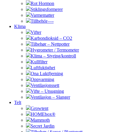
Rot Hormon
Stiklingsformerer
Varmematter
Tillbehör—-
Klima
Vifter
Karbondioksid – CO2
Tilbehør – Nettpotter
Hygrometer / Termometer
Klima – Styring/kontroll
Kullfilter
Luftfuktighet
Ona Luktfjerning
Oppvarming
Ventilasjonssett
Vifte – Utsugning
Ventilasjon – Slanger
Telt
Growtent
HOMEbox®
Mammoth
Secret Jardin
Tilbehør / Scrog / Plantenett