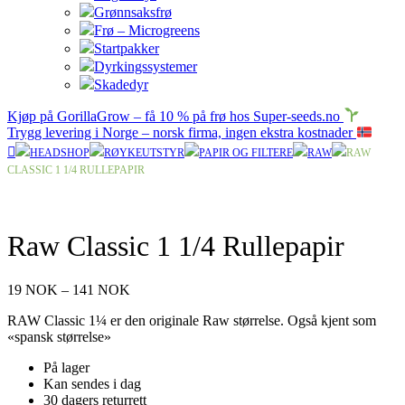
Grønnsaksfrø
Frø – Microgreens
Startpakker
Dyrkingssystemer
Skadedyr
Kjøp på GorillaGrow – få 10 % på frø hos Super-seeds.no
Trygg levering i Norge – norsk firma, ingen ekstra kostnader
HEADSHOP
RØYKEUTSTYR
PAPIR OG FILTERE
RAW
RAW
CLASSIC 1 1/4 RULLEPAPIR
Raw Classic 1 1/4 Rullepapir
Prisområde:
19
NOK
–
141
NOK
19 NOK
RAW Classic 1¼ er den originale Raw størrelse. Også kjent som
til
«spansk størrelse»
141 NOK
På lager
Kan sendes i dag
30 dagers returrett