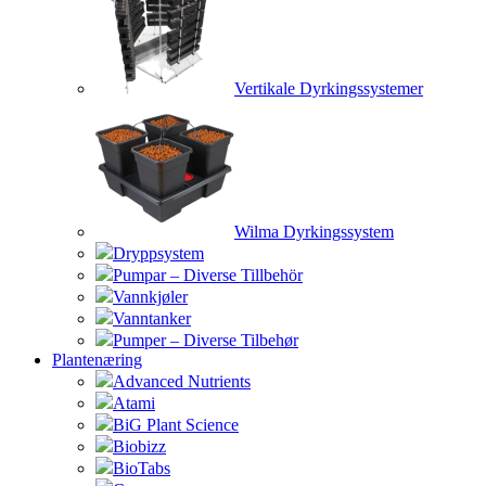
Vertikale Dyrkingssystemer
Wilma Dyrkingssystem
Dryppsystem
Pumpar – Diverse Tillbehör
Vannkjøler
Vanntanker
Pumper – Diverse Tilbehør
Plantenæring
Advanced Nutrients
Atami
BiG Plant Science
Biobizz
BioTabs