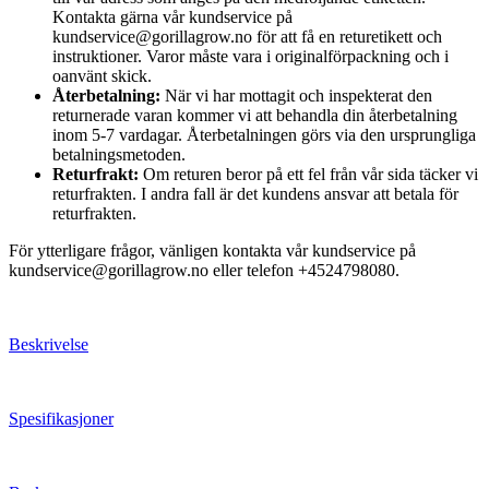
Kontakta gärna vår kundservice på
kundservice@gorillagrow.no för att få en returetikett och
instruktioner. Varor måste vara i originalförpackning och i
oanvänt skick.
Återbetalning:
När vi har mottagit och inspekterat den
returnerade varan kommer vi att behandla din återbetalning
inom 5-7 vardagar. Återbetalningen görs via den ursprungliga
betalningsmetoden.
Returfrakt:
Om returen beror på ett fel från vår sida täcker vi
returfrakten. I andra fall är det kundens ansvar att betala för
returfrakten.
För ytterligare frågor, vänligen kontakta vår kundservice på
kundservice@gorillagrow.no eller telefon +4524798080.
Beskrivelse
Spesifikasjoner