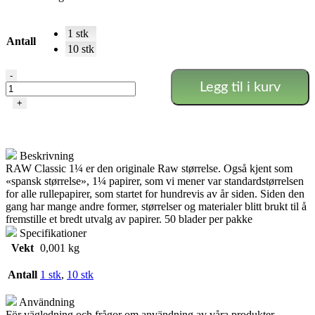
1 stk
Antall
10 stk
Raw
-
Legg til i kurv
Classic
1
+
1/4
Rullepapir
antall
Beskrivning
RAW Classic 1¼ er den originale Raw størrelse. Også kjent som
«spansk størrelse», 1¼ papirer, som vi mener var standardstørrelsen
for alle rullepapirer, som startet for hundrevis av år siden. Siden den
gang har mange andre former, størrelser og materialer blitt brukt til å
fremstille et bredt utvalg av papirer. 50 blader per pakke
Specifikationer
Vekt
0,001 kg
Antall
1 stk
,
10 stk
Användning
För vägledning och frågor om användning av våra produkter,