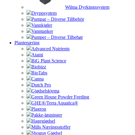
Wilma Dyrkingssystem
Dryppsystem
Pumpar – Diverse Tillbehör
Vannkjøler
Vanntanker
Pumper – Diverse Tilbehør
Plantenæring
Advanced Nutrients
Atami
BiG Plant Science
Biobizz
BioTabs
Canna
Dutch Pro
Gjødselskjema
Green House Powder Feeding
GHE®/Terra Aquatica®
Plagron
Pakke-løsninger
Hagegjødsel
Mills Næringsstoffer
Shogun Gjødsel