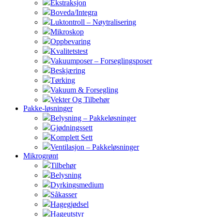
Ekstraksjon
Boveda/Integra
Luktontroll – Nøytralisering
Mikroskop
Oppbevaring
Kvalitetstest
Vakuumposer – Forseglingsposer
Beskjæring
Tørking
Vakuum & Forsegling
Vekter Og Tilbehør
Pakke-løsninger
Belysning – Pakkeløsninger
Gjødningssett
Komplett Sett
Ventilasjon – Pakkeløsninger
Mikrogrønt
Tilbehør
Belysning
Dyrkingsmedium
Såkasser
Hagegjødsel
Hageutstyr