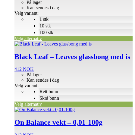
velges
103 NOK
På lager
på
til
Kan sendes i dag
produktsiden
8.754 NOK
Velg variant:
1 stk
10 stk
100 stk
Velg alternativ
Dette
produktet
har
Black Leaf – Leaves glassbong med is
flere
varianter.
412
NOK
Alternativene
På lager
kan
Kan sendes i dag
velges
Velg variant:
på
Rett bunn
produktsiden
Skrå bunn
Velg alternativ
On Balance vekt – 0,01-100g