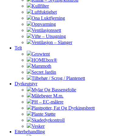
Kullfilter
Luftfuktighet
Ona Luktfjerning
Oppvarming
Ventilasjonssett
Vifte – Utsugning
Ventilasjon – Slanger
Telt
Growtent
HOMEbox®
Mammoth
Secret Jardin
Tilbehør / Scrog / Plantenett
Dyrkeutstyr
Mylar Og Bassengfolie
Målebeger M.m.
PH – EC-målere
Plastpotter, Fat Og Dyrkingsbrett
Plante Støtte
Skadedyrkontroll
Vesker
Etterbehandling