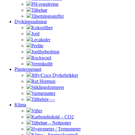
PH-regulering
Tilbehør
Tilsetningsstoffer
Dyrkingssubstrat
Kokosfiber
Jord
Lecakuler
Perlite
Jordforbedring
Rockwool
Vermikulitt
Planteoppstart
Jiffy/Coco Dyrkebrikker
Rot Hormon
Stiklingsformerer
Varmematter
Tillbehör—-
Klima
Vifter
Karbondioksid – CO2
Tilbehør – Nettpotter
Hygrometer / Termometer
Klima – Styring/kontroll