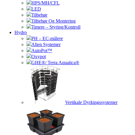
HPS/MH/CFL
LED
Tilbehør
Tilbehør Og Montering
Timere – Styring/Kontroll
Hydro
PH – EC-målere
Alien Systemer
AutoPot™
Oxypot
GHE®/ Terra Aquatica®
Vertikale Dyrkingssystemer