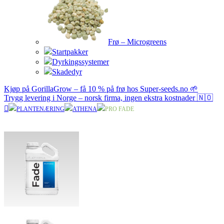
Frø – Microgreens
Startpakker
Dyrkingssystemer
Skadedyr
Kjøp på GorillaGrow – få 10 % på frø hos Super-seeds.no 🌱
Trygg levering i Norge – norsk firma, ingen ekstra kostnader 🇳🇴
PLANTENÆRING
ATHENA
PRO FADE