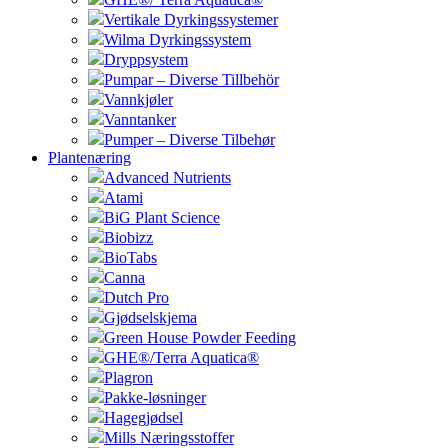
Vertikale Dyrkingssystemer
Wilma Dyrkingssystem
Dryppsystem
Pumpar – Diverse Tillbehör
Vannkjøler
Vanntanker
Pumper – Diverse Tilbehør
Plantenæring
Advanced Nutrients
Atami
BiG Plant Science
Biobizz
BioTabs
Canna
Dutch Pro
Gjødselskjema
Green House Powder Feeding
GHE®/Terra Aquatica®
Plagron
Pakke-løsninger
Hagegjødsel
Mills Næringsstoffer