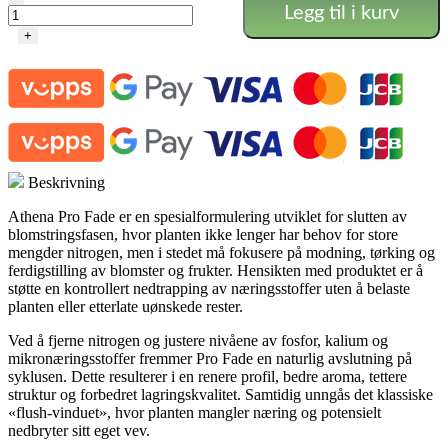
Legg til i kurv
Fade
antall
+
Beskrivning
Athena Pro Fade er en spesialformulering utviklet for slutten av
blomstringsfasen, hvor planten ikke lenger har behov for store
mengder nitrogen, men i stedet må fokusere på modning, tørking og
ferdigstilling av blomster og frukter. Hensikten med produktet er å
støtte en kontrollert nedtrapping av næringsstoffer uten å belaste
planten eller etterlate uønskede rester.
Ved å fjerne nitrogen og justere nivåene av fosfor, kalium og
mikronæringsstoffer fremmer Pro Fade en naturlig avslutning på
syklusen. Dette resulterer i en renere profil, bedre aroma, tettere
struktur og forbedret lagringskvalitet. Samtidig unngås det klassiske
«flush-vinduet», hvor planten mangler næring og potensielt
nedbryter sitt eget vev.