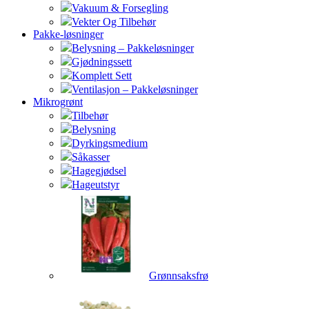
Vakuum & Forsegling
Vekter Og Tilbehør
Pakke-løsninger
Belysning – Pakkeløsninger
Gjødningssett
Komplett Sett
Ventilasjon – Pakkeløsninger
Mikrogrønt
Tilbehør
Belysning
Dyrkingsmedium
Såkasser
Hagegjødsel
Hageutstyr
Grønnsaksfrø