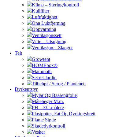
Klima – Styring/kontroll
Kullfilter
Luftfuktighet
Ona Luktfjerning
Oppvarming
Ventilasjonssett
Vifte – Utsugning
Ventilasjon – Slanger
Telt
Growtent
HOMEbox®
Mammoth
Secret Jardin
Tilbehør / Scrog / Plantenett
Dyrkeutstyr
Mylar Og Bassengfolie
Målebeger M.m.
PH – EC-målere
Plastpotter, Fat Og Dyrkingsbrett
Plante Støtte
Skadedyrkontroll
Vesker