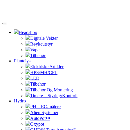
Headshop
Digitale Vekter
Røykeutstyr
Vape
Tilbehør
Plantelys
Elektriske Artikler
HPS/MH/CFL
LED
Tilbehør
Tilbehør Og Montering
Timere – Styring/Kontroll
Hydro
PH – EC-målere
Alien Systemer
AutoPot™
Oxypot
GHE®/ Terra Aquatica®