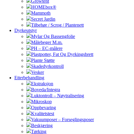
Growtent
HOMEbox®
Mammoth
Secret Jardin
Tilbehør / Scrog / Plantenett
Dyrkeutstyr
Mylar Og Bassengfolie
Målebeger M.m.
PH – EC-målere
Plastpotter, Fat Og Dyrkingsbrett
Plante Støtte
Skadedyrkontroll
Vesker
Etterbehandling
Ekstraksjon
Boveda/Integra
Luktontroll – Nøytralisering
Mikroskop
Oppbevaring
Kvalitetstest
Vakuumposer – Forseglingsposer
Beskjæring
Tørking