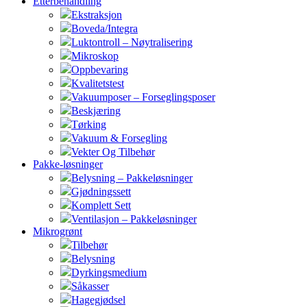
Etterbehandling
Ekstraksjon
Boveda/Integra
Luktontroll – Nøytralisering
Mikroskop
Oppbevaring
Kvalitetstest
Vakuumposer – Forseglingsposer
Beskjæring
Tørking
Vakuum & Forsegling
Vekter Og Tilbehør
Pakke-løsninger
Belysning – Pakkeløsninger
Gjødningssett
Komplett Sett
Ventilasjon – Pakkeløsninger
Mikrogrønt
Tilbehør
Belysning
Dyrkingsmedium
Såkasser
Hagegjødsel