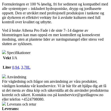
Formuleringen er 100 % løselig, fri for sediment og kompatibel med
alle systemtyper – inkludert hydroponiske, drypp og jordbaserte
oppsett. Den er utviklet med profesjonell produksjon i tankene og
gir dyrkeren et effektivt verktøy for å avslutte kulturen med full
kontroll over kvalitet og utbytte.
Ved å bruke Athena Pro Fade i de siste 7–14 dagene av
blomstringen kan man oppnå en mer kontrollert og konsekvent
modning, uten at plantene lider av næringsmangel eller stress ved
slutten av syklusen.
Specifikationer
Vekt
I/A
Liter
0,94
,
3,78L
Användning
För vägledning och frågor om användning av våra produkter,
vänligen kontakta vår kundservice. Vi är här för att hjälpa dig att få
ut det mesta av dina köp och säkerställa att du använder produkterna
korrekt och säkert. Kontakta oss på
kundservice@gorillagrow.no
eller telefon +4524798080.
Leverans och retur
Leverans: