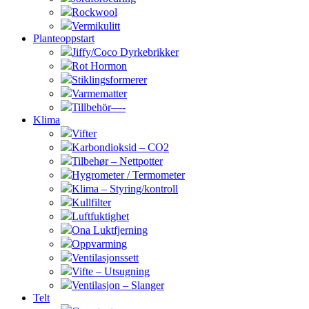
Rockwool
Vermikulitt
Planteoppstart
Jiffy/Coco Dyrkebrikker
Rot Hormon
Stiklingsformerer
Varmematter
Tillbehör—-
Klima
Vifter
Karbondioksid – CO2
Tilbehør – Nettpotter
Hygrometer / Termometer
Klima – Styring/kontroll
Kullfilter
Luftfuktighet
Ona Luktfjerning
Oppvarming
Ventilasjonssett
Vifte – Utsugning
Ventilasjon – Slanger
Telt