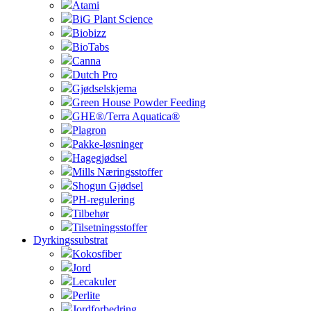
Atami
BiG Plant Science
Biobizz
BioTabs
Canna
Dutch Pro
Gjødselskjema
Green House Powder Feeding
GHE®/Terra Aquatica®
Plagron
Pakke-løsninger
Hagegjødsel
Mills Næringsstoffer
Shogun Gjødsel
PH-regulering
Tilbehør
Tilsetningsstoffer
Dyrkingssubstrat
Kokosfiber
Jord
Lecakuler
Perlite
Jordforbedring