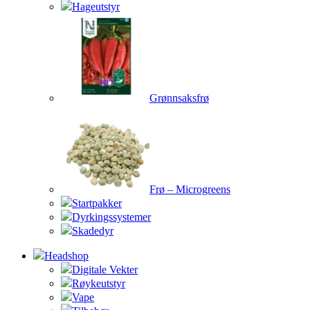
Hageutstyr
Grønnsaksfrø
Frø – Microgreens
Startpakker
Dyrkingssystemer
Skadedyr
Headshop
Digitale Vekter
Røykeutstyr
Vape