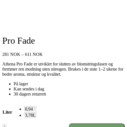
Pro Fade
Prisområde:
281
NOK
–
611
NOK
281 NOK
Athena Pro Fade er utviklet for slutten av blomstringsfasen og
til
fremmer ren modning uten nitrogen. Brukes i de siste 1–2 ukene for
611 NOK
bedre aroma, struktur og kvalitet.
På lager
Kan sendes i dag
30 dagers returrett
0,94
Liter
3,78L
Pro
-