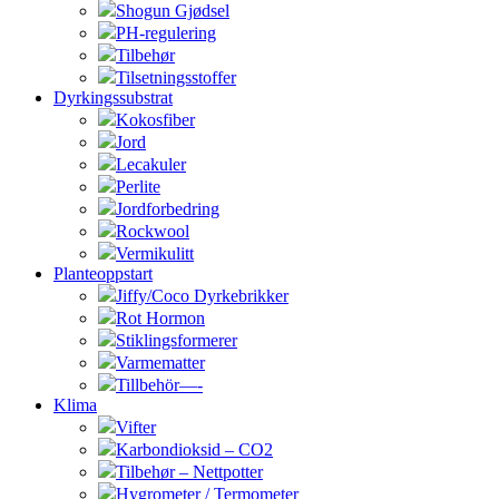
Shogun Gjødsel
PH-regulering
Tilbehør
Tilsetningsstoffer
Dyrkingssubstrat
Kokosfiber
Jord
Lecakuler
Perlite
Jordforbedring
Rockwool
Vermikulitt
Planteoppstart
Jiffy/Coco Dyrkebrikker
Rot Hormon
Stiklingsformerer
Varmematter
Tillbehör—-
Klima
Vifter
Karbondioksid – CO2
Tilbehør – Nettpotter
Hygrometer / Termometer