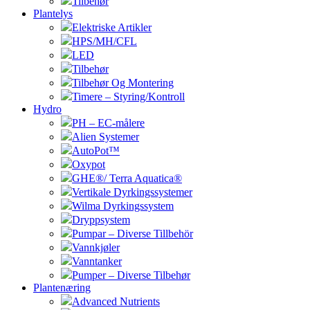
Tilbehør
Plantelys
Elektriske Artikler
HPS/MH/CFL
LED
Tilbehør
Tilbehør Og Montering
Timere – Styring/Kontroll
Hydro
PH – EC-målere
Alien Systemer
AutoPot™
Oxypot
GHE®/ Terra Aquatica®
Vertikale Dyrkingssystemer
Wilma Dyrkingssystem
Dryppsystem
Pumpar – Diverse Tillbehör
Vannkjøler
Vanntanker
Pumper – Diverse Tilbehør
Plantenæring
Advanced Nutrients