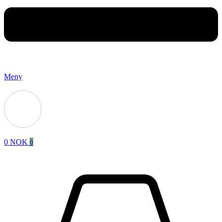
Meny
0
NOK
0